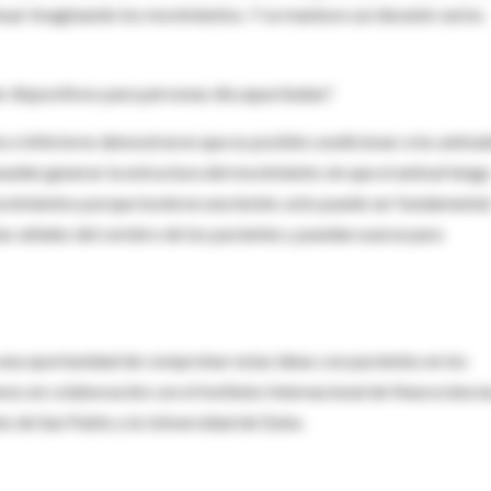
ar imaginando los movimientos. Y se mantuvo así durante varios
r dispositivos para personas discapacitadas?
e inferiores demostraron que es posible condicionar a los animal
den generar la estructura del movimiento sin que el animal tenga
ovimientos porque tuvieron una lesión, esto puede ser fundamental
las señales del cerebro de los pacientes y puedan usarse para
a oportunidad de comprobar estas ideas con pacientes en los
s en colaboración con el Instituto Internacional de Neurocienci
nés de San Pablo y la Universidad de Duke.