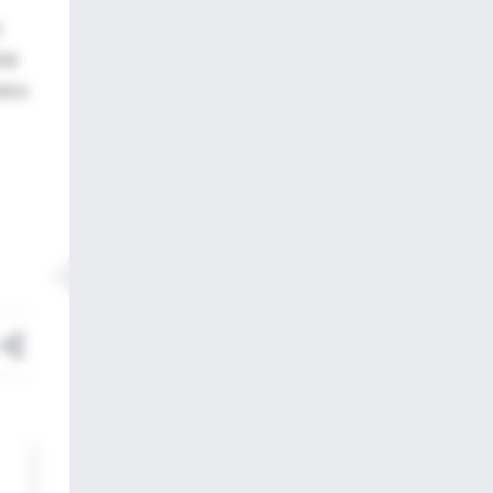
s
 la
on a