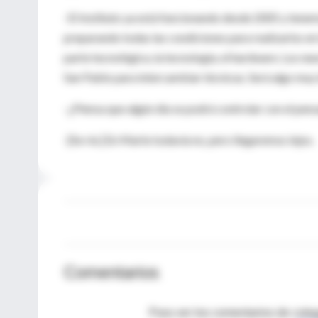
-El Instituto ya está funcionando desde 2005 y tenemo
preparando todas las condiciones para realizarlos en
parte tecnológica, la tecnología, el hardware. Los ne
San Pablo para intercambiar técnicas. Será algo muy 
-¿Piensa que algún día se podrá controlar con el pen
-[Se ríe.] En Marte todavía no, pero llegaremos lejos.
Comentarios
Para ver los comentarios de coleg