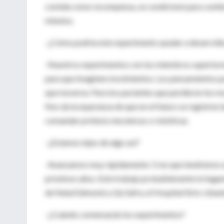
comida como recompensa, se condicionó para continu
minutos.
-¿Cómo podría este experimento ayudar a desarrolla
-Nuestros experimentos con los miembros superiores 
para que imaginen movimientos. Los pensamientos pue
que moverse. Para los pacientes que perdieron los m
Nos da la esperanza de que en el futuro se registren 
comandar prótesis mecánicas o robóticas.
-¿Estamos lejos de algo así?
-Avanzamos muy rápidamente. Creo que tendremos un
próximos años. Este trabajo probablemente lo hagamo
de Natal Edmond y Lily Safra, el Hospital Sirio-Liba
-¿Cuándo comenzarán los experimentos?