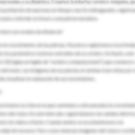
 neuronales y su dinámica. Creamos la interfaz cerebro-máquina, q
la población de neuronas en tiempo real. En milisegundos, registr
 para controlar un brazo o una pierna mecánica.
robot a un océano de distancia?
 los movimientos de las piernas. Nosotros registramos la activid
to los parámetros motores extraídos de su cerebro. En Kyoto, este
do CB [siglas en inglés de "cerebro computacional"], que comenzó 
 del mono. Las imágenes de sus piernas al caminar eran vistas por e
ía visualizar la realización de sus movimientos.
?
sactivamos la cinta en la que caminaba y sólo pensaba los movimie
s del robot. En este intervalo, registrábamos las señales eléctric
os los datos a Kyoto. Cuando ambos se acostumbraron a la
 dejó de moverse. Pero como tenía las imágenes del robot y recibí