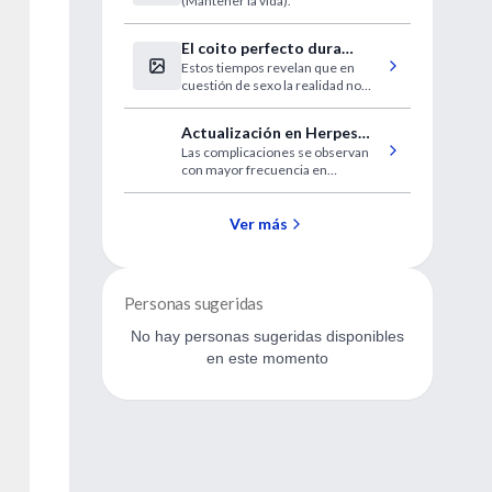
(Mantener la vida).
biodiversidad
El coito perfecto dura
Estos tiempos revelan que en
entre 7 y 13 minutos
cuestión de sexo la realidad no
supera la ficción.
Actualización en Herpes
Las complicaciones se observan
Zoster
con mayor frecuencia en
pacientes de edad avanzada y en
inmunocomprometidos
Ver más
Personas sugeridas
No hay personas sugeridas disponibles
en este momento