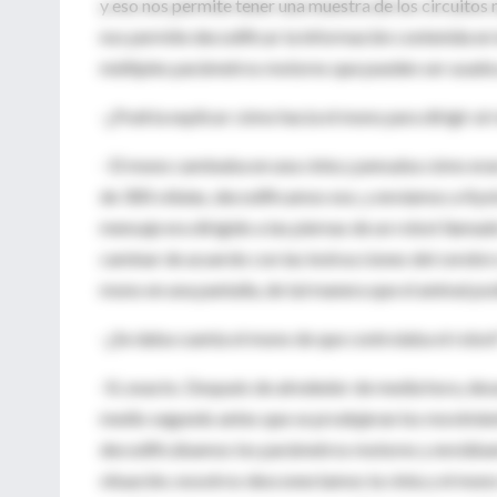
y eso nos permite tener una muestra de los circuitos
nos permite decodificar la información contenida en 
múltiples parámetros motores que pueden ser usados
-¿Podría explicar cómo hacía el mono para dirigir al 
- El mono caminaba en una cinta y pensaba cómo eran
de 300 células, decodificamos eso, y enviamos a Kyo
mensaje era dirigido a las piernas de un robot llama
caminar de acuerdo con las instrucciones del cerebro
mono en una pantalla, de tal manera que el animal pod
-¿Se daba cuenta el mono de que controlaba el robot
-Sí, exacto. Después de alrededor de media hora, de
medio segundo antes que se produjeran los movimiento
decodificábamos los parámetros motores y enviábam
situación, nosotros desconectamos la cinta y el mono