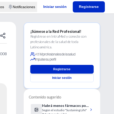
Iniciar sesión
Registrarse
tos
Notificaciones
¡Súmese a la Red Profesional!
Regístrese en IntraMed y conecte con
profesionales de la salud de toda
Latinoamérica.
2008
+1.1 M profesionales de la salud
Impulse su perfil
Registrarse
Iniciar sesión
Contenido sugerido
Habrá menos fármacos por
Según el estudio "Sustaining Life"
la pérdida de la