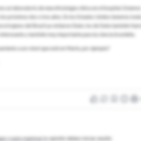
s un laboratorio de neurofisiología clínica en el hospital. Estamo
 los próximos dos o tres años. En los Estados Unidos tenemos toda
urocirujanos del Brasil ya visitaron Duke; los de Duke también fuer
interesante y también muy importante para la ciencia brasileña.
samiento a un robot que esté en Marte, por ejemplo?
as o para expresar tu opinión debes iniciar sesión