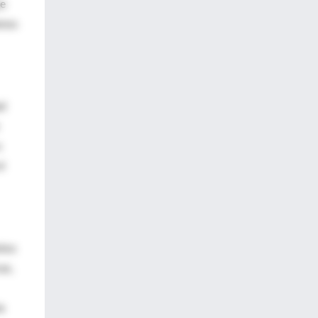
ue
amos
ad
a
l
ntos
as,
a