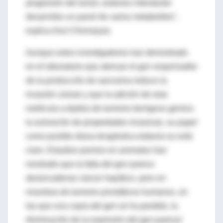
progresión del tumor, estamos intentando
desarrollar un panel de varios metabolitos",
explica Arul Chinnaiyan.
Aunque estos investigadores han demostrado
en el laboratorio que atenuar el gen responsable
de la producción de sarcosina reduce la
invasión celular y que la adición de esta
molécula a tejidos de tumores benignos genera
la activación de propiedades invasivas, su papel
como posible diana terapéutica todavía no está
claro. Estudios previos en animales han
mostrado que la falta del gen parece
desencadenar cáncer hepático, pero en
muestras de tumores prostáticos humanos, en
las que una copia del gen se ha perdido, la
disminución de la expresión del gen parecer