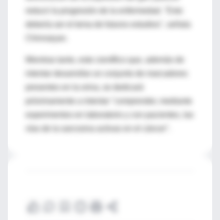
reducir la progresión de la enfermedad. "Esto
debería ser el tema de futuros estudios", señala
Chinnaiyan.
Mientras tanto, este científico que, además de
intentar desarrollar un conjunto de marcadores
presentes en la orina, se dedicará
próximamente a intentar "comprender, mediante
experimentos en laboratorio y con pacientes, las
vías de la sarcosina activas en el cáncer".