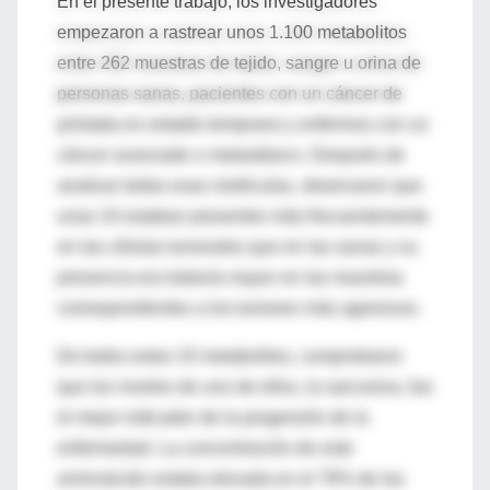
En el presente trabajo, los investigadores
empezaron a rastrear unos 1.100 metabolitos
entre 262 muestras de tejido, sangre u orina de
personas sanas, pacientes con un cáncer de
próstata en estadio temprano y enfermos con un
cáncer avanzado o metastásico. Después de
analizar todas esas moléculas, observaron que
unas 10 estaban presentes más frecuentemente
en las células tumorales que en las sanas y su
presencia era todavía mayor en las muestras
correspondientes a los tumores más agresivos.
De todos estos 10 metabolitos, comprobaron
que los niveles de uno de ellos, la sarcosina, fue
el mejor indicador de la progresión de la
enfermedad. La concentración de este
aminoácido estaba elevada en el 79% de las