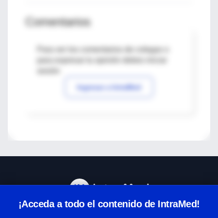
Comentarios
Para ver los comentarios de colegas o
para expresar tu opinión debes iniciar
sesión
Ingresar a IntraMed
¡Acceda a todo el contenido de IntraMed!
Centro de Ayuda