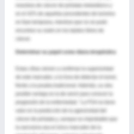
muestras de cáncer de próstata metastásico y
en el 42% de aquellas procedentes de tumores
en fase temprana, mientras que no se pudo
encontrar su rastro en los tejidos libres de
cáncer.
Determinar su papel como diana terapéutica
Estas cifras vienen a confirmar la superioridad
de este marcador, a la hora de detectar el tumor,
frente a la prueba tradicional. Además, su otra
posible ventaja es la de servir para conocer la
progresión de la enfermedad. "La PSA no tiene
valor en la predicción de la agresividad del
cáncer de próstata y, aunque es improbable que
la sarcosina sea el único marcador de la