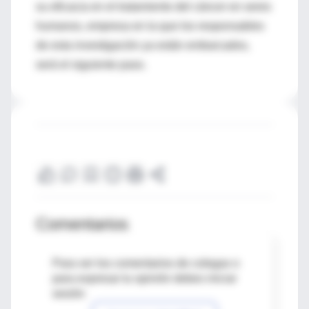
su eficacia en el tratamiento del cáncer en seres
humanos, empresa en la que los responsables
de esta investigación ya están embarcados,
será el siguiente paso.
Comentarios
Para ver los comentarios de colegas o
para expresar tu opinión debes iniciar
sesión