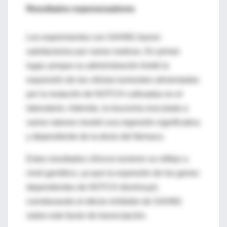
Resultados esperanzadores
Los experimentos con SAHM1 fueron
satisfactorios por varios motivos. En primer
lugar, porque su administración limitó la
expansión de las células tumorales alimentadas
por la mutación de NOTCH cultivadas en el
laboratorio. Además, la leucemia inoculada a
varios ratones mostró una regresión significativa
y dependiente de la dosis del fármaco.
Estos resultados clínicos tuvieron su reflejo a
nivel genético, ya que la expresión de los genes
dependientes de NOTCH disminuyó,
corroborando el efecto inhibidor de SAHM1
sobre este factor de transcripción.