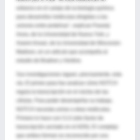
esfuerzo en el campo de la biología química
para desarrollar moléculas dirigidas a las
uniones entre proteínas", explican Paramji
Arora, de la Universidad de Nueva York, y
Aseem Ansari, de la Universidad de Wisconsin-
Madison, en un artículo que acompaña al
estudio de Bradner y Verdine.
Sus investigaciones siguen, precisamente, esta
vía. El primer paso fue analizar cómo NOTCH
regula la transcripción en el núcleo de las
células. Para poder desempeñar su trabajo,
NOTCH necesita unirse a otras moléculas.
Primero lo hace con CLS (otro factor de
transcripción anclado en el ADN). El complejo
que ambos forman es reconocido por una