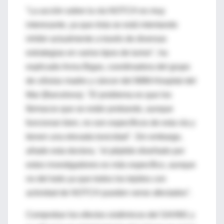
"La acción sobre la vía NOTCH es muy
interesante, ya que ésta se está intentando
inhibir actualmente a través de diversas
estrategias en varios tipos de tumor", ha
explicado Anna Bigas, coordinadora del grupo
de células madre y cáncer del IMIM-Hospital del
Mar (Barcelona). "El problema es que los
fármacos que se están probando, aunque
funcionan bien, no son específicos de esta vía y
tienen una elevada toxicidad". Sin embargo,
añade esta doctora, "el péptido diseñado por
estos investigadores es más específico, aunque
no del todo ya que todos los tejidos con
actividad de NOTCH pueden verse afectados".
Comprobar los efectos sistémicos del SAHM1 y