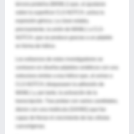
tercera proteína (MAML1) que, al ajustarse
sobre la superficie CLS-NOTCH, activa la
expresión génica. La clave estaba,
precisamente, la unión de MAML1 a CLS-
NOTCH, que se produce gracias a un péptido
en forma de hélice.
Los esfuerzos de estos investigadores se
centraron en diseñar péptidos sintéticos con una
estructura similar a esa hélice que, al unirse a
CLS-NOTCH, bloqueasen la adhesión de
MAML1 y, por tanto, la activación de la
transcripción. Tras probar con varios candidatos,
dieron con una molécula (SAHM1) que fue
capaz de frenar el crecimiento de las células
cancerígenas.