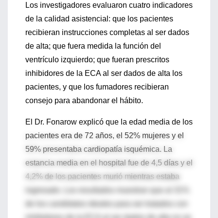
Los investigadores evaluaron cuatro indicadores
de la calidad asistencial: que los pacientes
recibieran instrucciones completas al ser dados
de alta; que fuera medida la función del
ventrículo izquierdo; que fueran prescritos
inhibidores de la ECA al ser dados de alta los
pacientes, y que los fumadores recibieran
consejo para abandonar el hábito.
El Dr. Fonarow explicó que la edad media de los
pacientes era de 72 años, el 52% mujeres y el
59% presentaba cardiopatía isquémica. La
estancia media en el hospital fue de 4,5 días y el
4,2% de los pacientes murió mientras estaba
ingresado. Los resultados muestran que al 31%
de los candidatos ideales para ser tratados con
inhibidores de la ECA al ser dados de alta no se