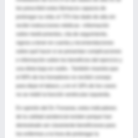
les prescribió estos fármacos capaces de
prolongar su vida; el 72% fue dado de alta sin
recibir instrucciones médicas –información
sobre medicamentos, cita de seguimiento,
signos a tener en cuenta y recomendaciones
sobre qué hacer si se presentan complicaciones
e información sobre los beneficios del ejercicio y
una dieta baja en sodio-. También muestra que
el 69% de los fumadores no recibió consejo
para dejar el tabaco, y en el 18% de los casos
no se midió la función ventricular izquierda.
En opinión del Dr. Fonarow, estos indicadores
de la calidad asistencial existen porque han
demostrado ser claramente beneficiosos para
los enfermos a la hora de prolongar la