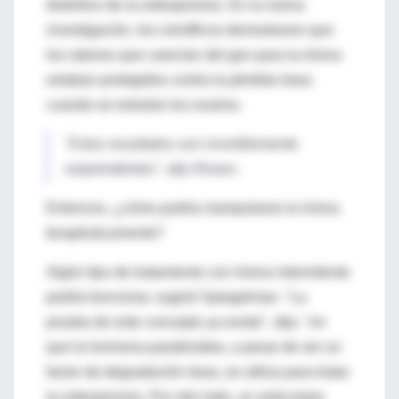
distintivo de la osteoporosis. En la nueva
investigación, los científicos demostraron que
los ratones que carecían del gen para la irisina
estaban protegidos contra la pérdida ósea
cuando se extraían los ovarios.
"Estos resultados son increíblemente
sorprendentes", dijo Rosen.
Entonces, ¿cómo podría manipularse la irisina
terapéuticamente?
Algún tipo de tratamiento con irisina intermitente
podría funcionar, sugirió Spiegelman. "La
prueba de este concepto ya existe", dijo, "en
que la hormona paratiroidea, a pesar de ser un
factor de degradación ósea, se utiliza para tratar
la osteoporosis. Por otro lado, un anticuerpo