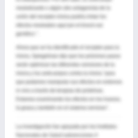
neutralizante o algún otro antagonista de la
unión del receptor-irisina podría imitar los
efectos mostrados aquí por el knock-out
genético ".
Ahora que se ha identificado el receptor para la
irisina, Spiegelman dijo que los próximos pasos
serán optimizar las diferentes versiones de la
irisina y los anticuerpos contra la irisina "para
que podamos manipular sus efectos en entornos
in vivo a través de terapias de proteínas.
Estamos examinando los efectos en los huesos,
la grasa y también en el sistema nervioso".
La investigación fue apoyada por los Institutos
Nacionales de Salud subvenciones 4