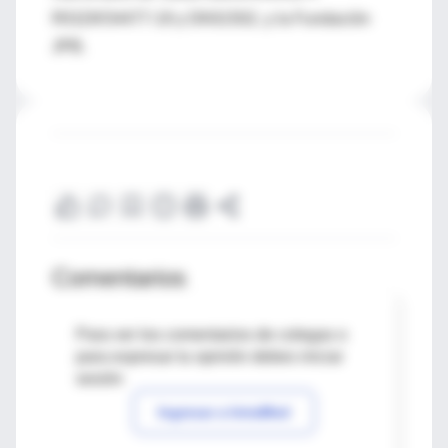
R01DK54477-19 y DK61502, y la Fundación
JPB.
Comentarios
Para ver los comentarios de colegas o
para expresar tu opinión debes iniciar
sesión
Ingresar a IntraMed