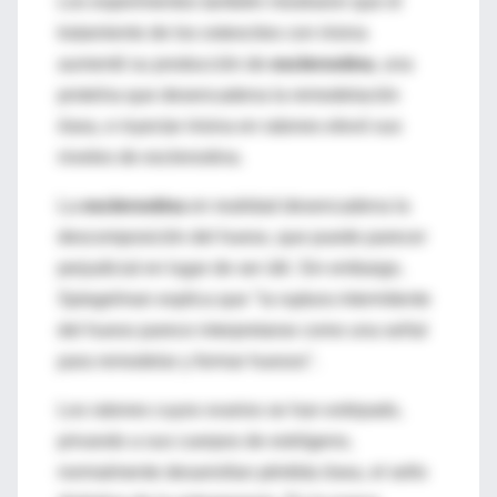
Los experimentos también mostraron que el
tratamiento de los osteocitos con irisina
aumentó su producción de
esclerostina
, una
proteína que desencadena la remodelación
ósea, e inyectar irisina en ratones elevó sus
niveles de esclerostina.
La
esclerostina
en realidad desencadena la
descomposición del hueso, que puede parecer
perjudicial en lugar de ser útil. Sin embargo,
Spiegelman explica que "la ruptura intermitente
del hueso parece interpretarse como una señal
para remodelar y formar huesos".
Los ratones cuyos ovarios se han extirpado,
privando a sus cuerpos de estrógeno,
normalmente desarrollan pérdida ósea, el sello