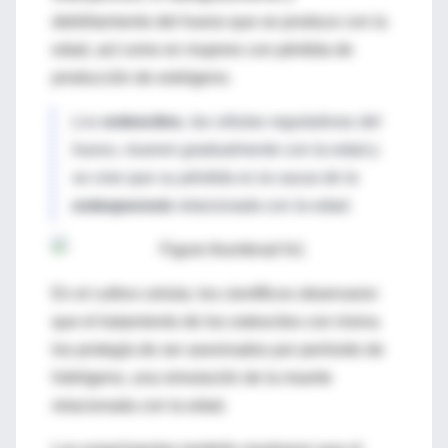
debilitamiento del hueso que se produce con la
edad, así como en mujeres con pérdida de
producción de estrógeno.
Los
osteocitos
, las células reguladoras del
hueso, mueren gradualmente con la edad y
se cree que su pérdida es la causa de la
osteoporosis
relacionada con la edad.
En el cultivo celular, los científicos observaron
que el tratamiento de los osteocitos con irisina
los protegía de ser asesinados por peróxido de
hidrógeno, una simulación de la muerte
relacionada con la edad.