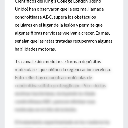
Científicos del King's College London (Reino
Unido) han observaron que la enzima, llamada
condroitinasa ABC, supera los obstáculos
celulares en el lugar de la lesión y permite que
algunas fibras nerviosas vuelvan a crecer. Es más,
señalan que las ratas tratadas recuperaron algunas
habilidades motoras.
Tras una lesión medular se forman depósitos
moleculares que inhiben la regeneración nerviosa.
Entre ellos hay encuentran moléculas de
condroitina sulfato proteoglicano. Pero ciertas
enzimas bacterianas, incluyendo la citada
condroitinasa ABC, parecen eliminar esas
moléculas en el sitio de la lesión.
El tratamiento experimentado en los roedores ha