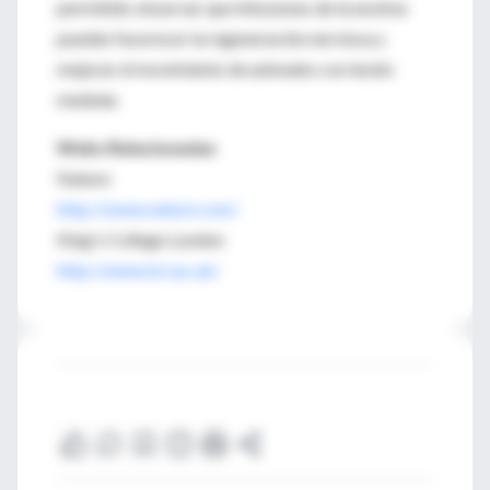
permitido observar que infusiones de la enzima
pueden favorecer la regeneración nerviosa y
mejorar el movimiento de animales con lesión
medular.
Webs Relacionadas
Nature
http://www.nature.com/
King's College London
http://www.kcl.ac.uk/