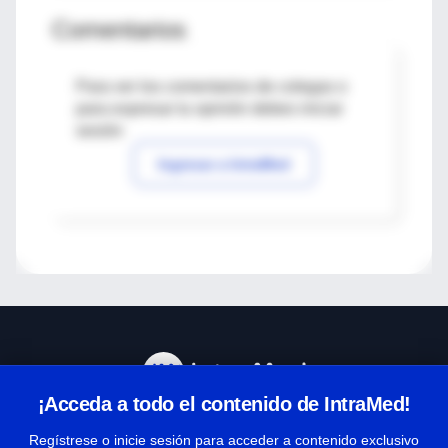
Comentarios
Para ver los comentarios de colegas o
para expresar tu opinión debes iniciar
sesión
Ingresar a IntraMed
¡Acceda a todo el contenido de IntraMed!
Centro de Ayuda
Regístrese o inicie sesión para acceder a contenido exclusivo