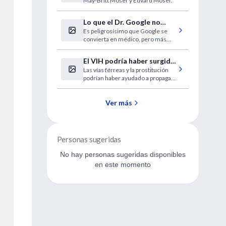
May-Britt Moser y Edvard Moser.
Lo que el Dr. Google no
Es peligrosísimo que Google se
sabe
convierta en médico, pero más
peligroso aun es que los médicos
nos convirtamos en Google.
El VIH podría haber surgido
Las vías férreas y la prostitución
en el Congo en los años 20
podrían haber ayudado a propagar
el virus que causa el SIDA hace
décadas, plantean unos
investigadores.
Ver más
Personas sugeridas
No hay personas sugeridas disponibles
en este momento