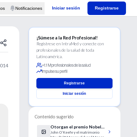
Iniciar sesión
Registrarse
tos
Notificaciones
¡Súmese a la Red Profesional!
Regístrese en IntraMed y conecte con
profesionales de la salud de toda
Latinoamérica.
2014
+1.1 M profesionales de la salud
Impulse su perfil
Registrarse
Iniciar sesión
Contenido sugerido
Otorgan el premio Nobel
John O’Keefe y el matrimonio
de Medicina