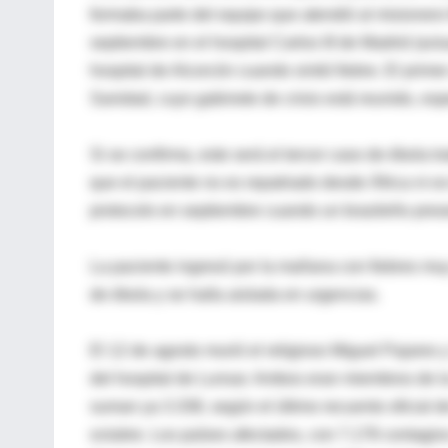
formaba parte del equipo que atendió al misionero
septiembre en el hospital Carlos III de Madrid (ac
hospital de Alcorcón cuando sintió fiebre. El prime
Sanidad, cuyo gabinete de crisis está reunido, es
Si se confirma, este será el tercer caso de ébola t
que el paciente no es repatriado desde África ni es 
protocolo en septiembre cuando un brasileño pres
La paciente ingresó por la mañana con fiebres muy 
de ébola y se halla aislada en urgencias.
El 12 de agosto murió el religioso Miguel Pajares 
del hospital de Lunsar. Ambos eran miembros de la
suman ya 3.338, según el último recuento oficial 
octubre. Los países afectados, con 7.178 contagios