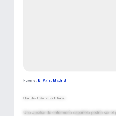
Fuente
:
El País, Madrid
Elisa Silió / Emilio de Benito Madrid
Una auxiliar de enfermería española podría ser el 