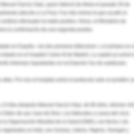
 Manuel García Viejo, quien falleció de ébola el pasado 26 de
tualmente adscrito a La Paz). Fue ella misma la que acudió al
r análisis efectuado ha dado positivo. Ahora, el Ministerio de
pera la confirmación de una segunda prueba.
ratado en España –los dos primeros fallecieron- y el primero en e
tratado en el hospital Carlos III de Madrid. La capital ya activó 
entó síntomas inquietantes en la Estación Sur de autobuses.
altas. Por eso el hospital activó el protocolo ante un posible c
y 13 días después Manuel García Viejo, de 69 años, director clí
 Orden de san Juan de Dios. Los fallecidos a causa del virus
de la Organización Mundial de la Salud (OMS), con fecha 1 de
 registrados en total, son Guinea, Liberia, Nigeria, Senegal y