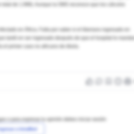
un total de 1.998). Aunque la OMS reconoce que los cálculos
ectado en África. Falta por saber si el liberiano ingresado en
ue tardó en ser ingresado después de que el hospital le manda
a el primer caso no africano de ébola.
as o para expresar tu opinión debes iniciar sesión
ngresar a IntraMed