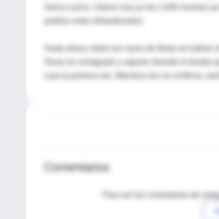
Sierra Leona. Liberia roza ya los 2.000 muertos (
podrían estar infraestimados.
Hasta ahora, todos los casos de ébola se habían inf
Texas ha contagiado a alguien durante el tiempo q
casa la primera vez. Mientras eso se confirma, serí
Comentarios
Para ver los comentarios de coleg
I