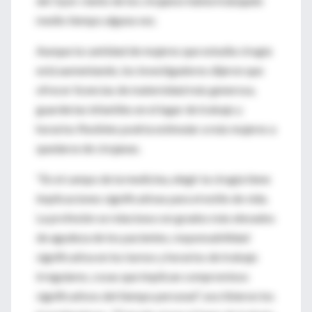
del 3 por ciento de los cirujanos había trabajado
medio tiempo alguna vez.
Aunque la cantidad de mujeres que estudia cirugía
está aumentando, los investigadores dijeron que
ofrecer licencias de maternidad más generosa,
guarderías infantiles en el lugar de trabajo y
horarios flexibles podría estimular a más mujeres a
quedarse de cirujanas.
"En el campo de la medicina, elegir la cirugía tiene
implicaciones significativas para el estilo de vida.
La profesión se relaciona con grados más elevados
de agudeza de los pacientes, responsabilidad
significativa en los turnos y horarios de trabajo
irregulares, cosas que implican compromisos
significativos del tiempo personal", escribieron los