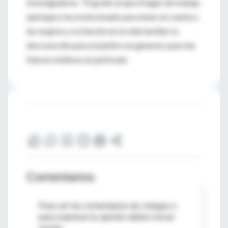
investigadores. "El grado al que el lugar de trabajo
quirúrgico ha evolucionado para tener en cuenta a
las mujeres y su función en la vida familiar es
desconocido para el público en general y para las
futuras médicas en particular.
Comentarios
Para ver los comentarios de colegas o
para expresar tu opinión debes iniciar