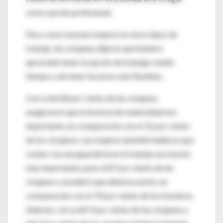
como opción profesional.
Pero como muchas mujeres en otros tipos de
trabajo, las cirujanas dijeron que hubiera
apreciado tener la opción de trabajar medio
tiempo o de tener horarios más flexibles.
Cerca del 68 por ciento de las cirujanas
aseguraron que la licencia de maternidad era
importante, en comparación con el 31 por ciento
de los cirujanos. Las mujeres también hallaron que
contar con una guardería en el trabajo era mucho
más importante, pues el 87 por ciento de las
cirujanos consideró que debería existir, en
comparación con el 70 por ciento de los hombres.
Además, cerca del 9 por ciento de las cirujanas y