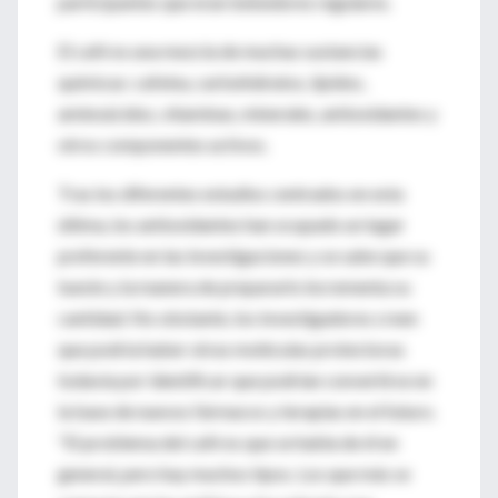
participantes que eran bebedores regulares.
El café es una mezcla de muchas sustancias
químicas: cafeína, carbohidratos, lípidos,
aminoácidos, vitaminas, minerales, antioxidantes y
otros componentes activos.
Tras los diferentes estudios centrados en esta
última, los antioxidantes han ocupado un lugar
preferente en las investigaciones y se sabe que su
tueste y la manera de prepararlo incrementa su
cantidad. No obstante, los investigadores creen
que podría haber otras moléculas protectoras
todavía por identificar que podrían convertirse en
la base de nuevos fármacos y terapias en el futuro.
"El problema del café es que se habla de él en
general, pero hay muchos tipos. Los que más se