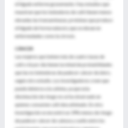
el hígado enferme gravemente. Hay estudios que
muestran que los bebedores de café tienen menos
elevadas las transaminasas, proteínas que produce
el hígado de forma natural y que se elevan en
enfermedades como la cirrosis.
CÁNCER
Las mujeres que beben más de cuatro tazas de
café o té por día tienen la mitad de probabilidades
que las no bebedoras de padecer cáncer de útero,
según otro estudio. Los investigadores creen que
puede deberse a la cafeína, ya que esta
disminución de riesgo no se ha observado en
quienes consumen café descafeinado. En otra
investigación se encontró un 39% menos de riesgo
de padecer cáncer de cabeza y cuello entre los