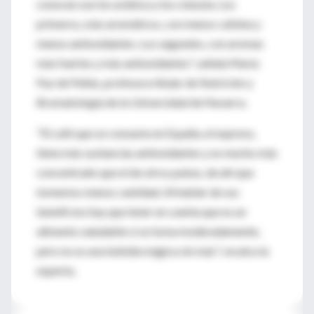
conocen son los arábica y los robusta. Los
primeros, más aromáticos, con menos cafeína y
menos antioxidantes. Los segundos, con aromas
más fuertes y más antioxidantes", señala María
Paz de Peñás, profesora titular de Nutrición y
Bromatología de la Universidad de Navarra.
"El café que se consume en España, el expreso,
tiene más sustancias antioxidantes y es mucho más
concentrado que el de otros países, de ahí que
tomemos menos cantidad. Al hablar de sus
beneficios hay que tener en cuenta que es un
alimento saludable si se toma moderadamente,
pero no es una bebida mágica sin más", recalca la
experta.