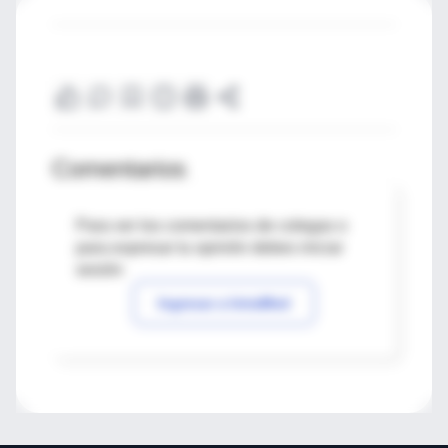
Comentarios
Para ver los comentarios de colegas o
para expresar tu opinión debes iniciar
sesión
Ingresar a IntraMed