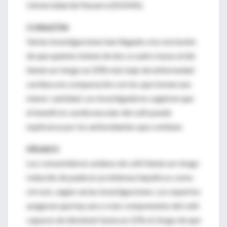
Universidad de Navarra (SIGMA).
CORAZÓN
Varias investigaciones han llegado a la conclusión
de que quienes beben de dos a cuatro tazas al día
tienen un riesgo un 20% más bajo de enfermedad
cardiaca en comparación con los que toman una
menor cantidad. Los investigadores sugieren que
el beneficio cardiovascular del café puede
explicarse por los antioxidantes que contiene.
HÍGADO
Los consumidores asiduos de café tienen un riesgo
reducido de padecer problemas hepáticos como
cirrosis, según varias investigaciones. Los expertos
aseguran que hay uno o más componentes del café
capaces de disminuir hasta un 22% el riesgo de que