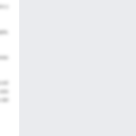
ra y
pia,
onas
 mil
este
 del