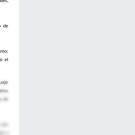
les,
o de
smo;
ó el
uaje
unos
o de
 son
de a