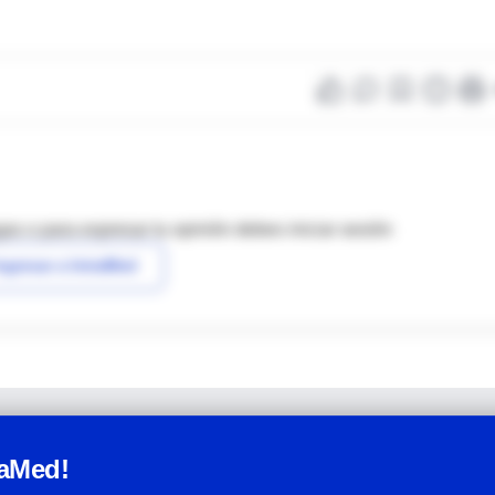
as o para expresar tu opinión debes iniciar sesión
ngresar a IntraMed
raMed!