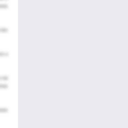
onas
ción
os a
 tal
tran
iones