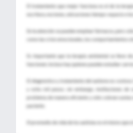
El tratamiento que mejor funciona es el de la terap
escritura, nociones, ubicaciones tiempo-espacio e in
En la atención se pueden emplear fármacos, pero sólo
como las crisis emocionales, los comportamientos obs
Es importante que la terapia ambiental se lleve d
funcionen; incluso hay quienes pueden estudiar carrera
El diagnóstico y tratamiento del autismo es costoso. 
y ocho mil pesos; sin embargo, instituciones de s
problema de manera eficiente y sólo cobran cuotas d
paciente.
El promedio de vida de los autistas es el mismo que e