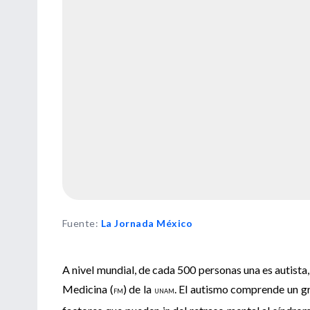
Fuente
:
La Jornada México
A nivel mundial, de cada 500 personas una es autista
Medicina (
) de la
. El autismo comprende un g
FM
UNAM