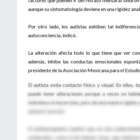
factores que pueden ir del retraso mental al síndrom
aunque su sintomatología deviene en una rigidez analó
Por otro lado, los autistas exhiben tal indiferenc
autoconciencia, indicó.
La alteración afecta todo lo que tiene que ver co
además, inhibe las conductas emocionales espontán
presidente de la Asociación Mexicana para el Estudi
El autista evita contacto físico y visual. En ellos,
puede tener alteraciones porque a veces no habla
individuos lo hacen bien, pero de una manera rígida 
autismo”, precisó.
El paidopsiquiatra explicó que en este padecimien
moderados, como el de Kanner; leves, que implican 