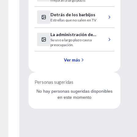
mejoran a largo plazo.
duraderos en los niños
Detrás de los barbijos
Estrellas que no salen en TV
La administración de
Su uso a largo plazo causa
estatinas a los niños
preocupación.
provoca debate
Ver más
Personas sugeridas
No hay personas sugeridas disponibles
en este momento