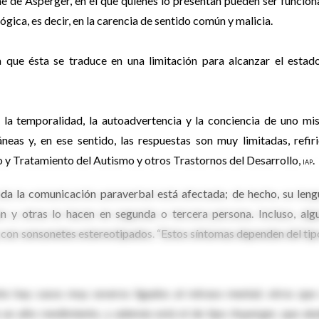
e de Asperger, en el que quienes lo presentan pueden ser funciona
gica, es decir, en la carencia de sentido común y malicia.
ia que ésta se traduce en una limitación para alcanzar el estad
n la temporalidad, la autoadvertencia y la conciencia de uno mi
eas y, en ese sentido, las respuestas son muy limitadas, refiri
o y Tratamiento del Autismo y otros Trastornos del Desarrollo,
.
IAP
 toda la comunicación paraverbal está afectada; de hecho, su leng
n y otras lo hacen en segunda o tercera persona. Incluso, alg
y con sonsonetes estereotipados. “Estos síntomas dependen del tip
to hay casos muy severos ligados al retraso mental; otros que
un alto rendimiento, y además está el de tipo Asperger, que alu