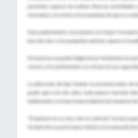
pacientes capaces de realizar diversas actividades
normales), con el único inconveniente de que su con
Este padecimiento se presenta con mayor frecuenci
hay sólo dos o tres pequeñas autistas, expuso el acad
El trastorno se puede diagnosticar fácilmente en el p
sonreír y frecuentemente con retraso en sus capacid
La alteración de tipo Kanner se presenta antes de lo
grado que a los dos años, todo parece marchar bien
indiferentes y no hay reciprocidad en las muestras de
“El autismo no se cura, sólo se controla”. Se busca que
de atención se pone mayor énfasis en la autosuficien