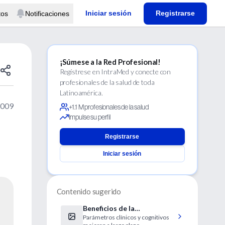
Iniciar sesión
Registrarse
tos
Notificaciones
¡Súmese a la Red Profesional!
Regístrese en IntraMed y conecte con
profesionales de la salud de toda
Latinoamérica.
2009
+1.1 M profesionales de la salud
Impulse su perfil
Registrarse
Iniciar sesión
Contenido sugerido
Beneficios de la
Parámetros clínicos y cognitivos
adenotonsilectomía son