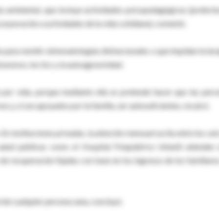
ia ambiental, que incluye actividades psicopedagógicas (prelectu
corporación a actividades de la vida cotidiana), comentó.
 para remitir sintomatologías disfuncionales o que impidan la tera
esivos, los tics y la autoagresividad.
e por vida, porque mediante ella se pretende hacer que las pers
s y, si son apoyados por la familia, ser autosuficientes, recalcó.
En instituciones privadas, la atención mensual oscila entre los seis
alud públicas como el Hospital Psiquiátrico Infantil atienden 
e recuperación fijadas con base en los ingresos de los familiares
l de cualquier persona sana, concluyó.