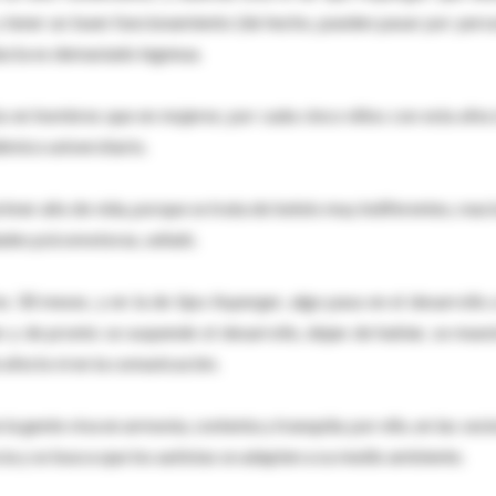
 y tener un buen funcionamiento (de hecho, pueden pasar por pers
ducta es demasiado ingenua.
a en hombres que en mujeres; por cada cinco niños con esta afec
émico universitario.
rimer año de vida, porque se trata de bebés muy indiferentes, reaci
ades psicomotoras, señaló.
s 30 meses, y en la de tipo Asperger, algo pasa en el desarrollo a
 y de pronto se suspende el desarrollo, dejan de hablar, se mues
 afecto ni en la comunicación.
 la gente viva en armonía, contenta y tranquila; por ello, en las ses
cia y se busca que los autistas se adapten a su medio ambiente.