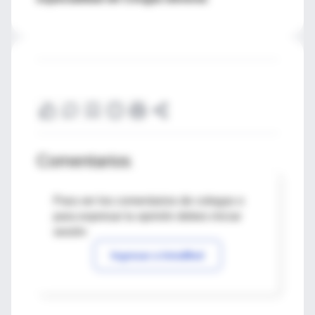
Comentarios
Para ver los comentarios de colegas o
para expresar tu opinión debes iniciar
sesión
Ingresar a IntraMed