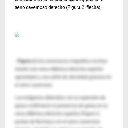
seno cavernoso derecho (Figura 2, flecha).
· Figura 2.
Una resonancia magnética nuclear
mostró una vena oftálmica derecha superior
agrandada y una señal de densidad grasosa en
el seno cavernoso.
Las imágenes obtenidas con la supresión de
grasa confirmaron la presencia de grasa en la
vena oftálmica derecha superior (Figura 3,
puntas de flechas) y en el seno cavernoso