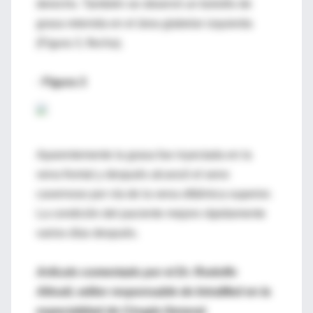
derecho. También se observó un bolsillo de
grasa retenida en el área glabelar izquierda
(Figura 3, flecha).
· Figura 3
Aparentemente la grasa fue inyectada en la
vena frontal y después alcanzó el seno
cavernoso por vía de la vena oftálmica superior.
La condición del paciente mejoro rápidamente
varios días después.
Artículo comentado por el Dr. Rodolfo
Altrudi, editor responsable de IntraMed en la
especialidad de Cirugía General.