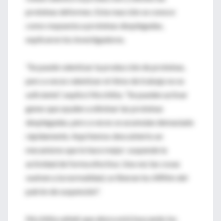
proteínas deformes. Esta reacción se conoce
como respuesta a proteínas desplegadas,
explicaron los investigadores.
"Se puede ralentizar la producción de proteínas,
pero a veces ralentizar el ritmo de trabajo no es
suficiente", explicó Nicchitta. "Se pueden activar
genes que ayuden a eliminar las proteínas
desplegadas, pero a veces se acumulan demasiado
rápidamente. Aquí hemos descubierto un
mecanismo que lo hace mejor: suspende la
actividad de forma efectiva. Una vez las cosas
vuelven a la normalidad, se liberan los ARNm del
patrón de suspensión".
Nicchitta señaló que ahora está buscando los