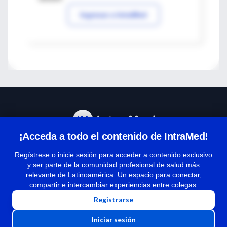
Ingresar a IntraMed
¡Acceda a todo el contenido de IntraMed!
Centro de Ayuda
Regístrese o inicie sesión para acceder a contenido exclusivo
y ser parte de la comunidad profesional de salud más
relevante de Latinoamérica. Un espacio para conectar,
Términos y condiciones
compartir e intercambiar experiencias entre colegas.
| Políticas de privacidad
Registrarse
| Todos los derechos reservados | Copyright 1997-2026
Iniciar sesión