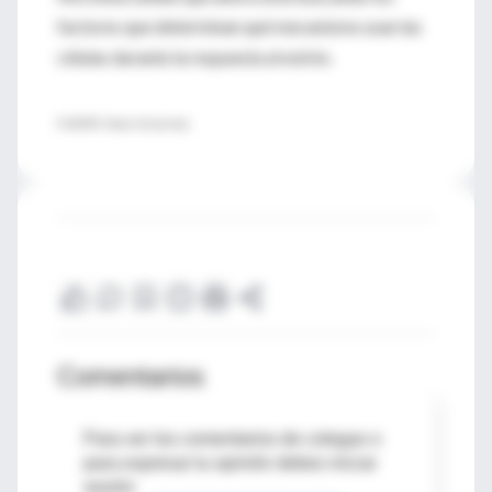
factores que determinan qué mecanismo usan las
células durante la respuesta al estrés.
FUENTE: Duke University
Comentarios
Para ver los comentarios de colegas o
para expresar tu opinión debes iniciar
sesión