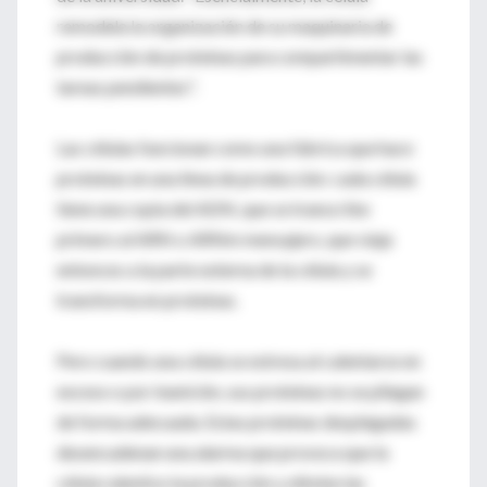
remodela la organización de su maquinaria de
producción de proteínas para compartimentar las
tareas pendientes".
Las células funcionan como una fábrica que hace
proteínas en una línea de producción: cada célula
tiene una copia del ADN, que se transcribe
primero al ARN o ARNm mensajero, que viaja
entonces a la parte externa de la célula y se
transforma en proteínas.
Pero cuando una célula se estresa al calentarse en
exceso o por inanición, sus proteínas no se pliegan
de forma adecuada. Estas proteínas desplegadas
desencadenan una alarma que provoca que la
célula ralentice la producción y elimine las