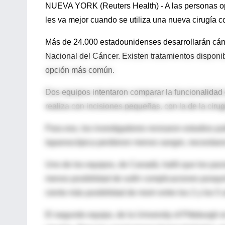
NUEVA YORK (Reuters Health) - A las personas op
les va mejor cuando se utiliza una nueva cirugía 
Más de 24.000 estadounidenses desarrollarán cánce
Nacional del Cáncer. Existen tratamientos disponibl
opción más común.
Dos equipos intentaron comparar la funcionalidad 
realiza con incisiones pequeñas, con la de la cirugí
Para eso, los investigadores revisaron estudios pu
laparoscópica perdieron menos sangre, necesitaro
Uno de los equipos, de Canadá, halló que los paci
menos posibilidad de sufrir complicaciones posqui
ciento más posibilidad de morir entre los 2 y los 5 
El segundo equipo, de la University of Pittsburgh