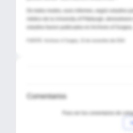
De todos modos, esos informes, según estudios pu
médico de la University of Pittsburgh, demostraro
estudios fueron publicados en Archives of Surgery.
FUENTE: Archives of Surgery, 15 de noviembre del 2010
Comentarios
Para ver los comentarios de coleg
I