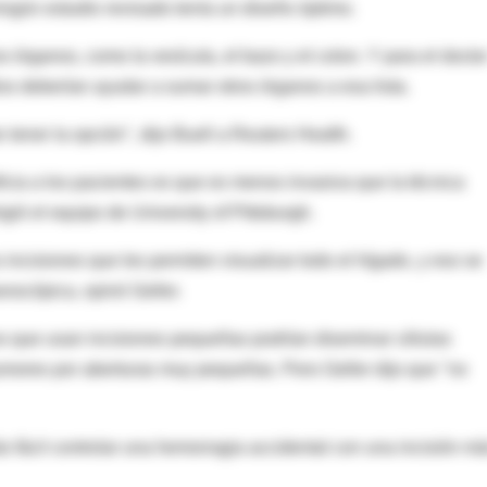
ningún estudio revisado tenía un diseño óptimo.
órganos, como la vesícula, el bazo y el colon. Y para el docto
ios deberían ayudar a sumar otros órganos a esa lista.
 tener la opción", dijo Buell a Reuters Health.
ficia a los pacientes es que es menos invasiva que la técnica
igió el equipo de University of Pittsburgh.
incisiones que les permiten visualizar todo el hígado, y eso se
roscópica, opinó Geller.
s que usan incisiones pequeñas podrían diseminar células
tumores por aberturas muy pequeñas. Pero Geller dijo que "no
 fácil controlar una hemorragia accidental con una incisión m