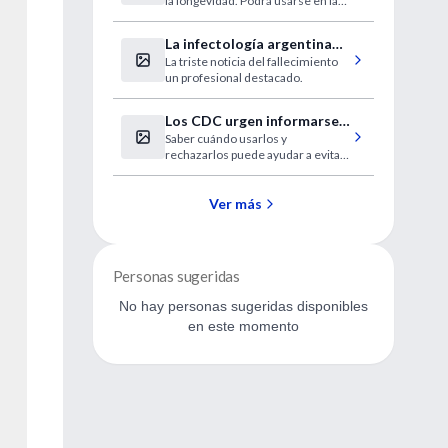
la longevidad. Podrá usarse en la
identificación de sospechosos.
La infectología argentina
La triste noticia del fallecimiento
de duelo
un profesional destacado.
Los CDC urgen informarse
Saber cuándo usarlos y
sobre los antibióticos
rechazarlos puede ayudar a evitar
las mortales bacterias resistentes
a los antibióticos.
Ver más
Personas sugeridas
No hay personas sugeridas disponibles
en este momento