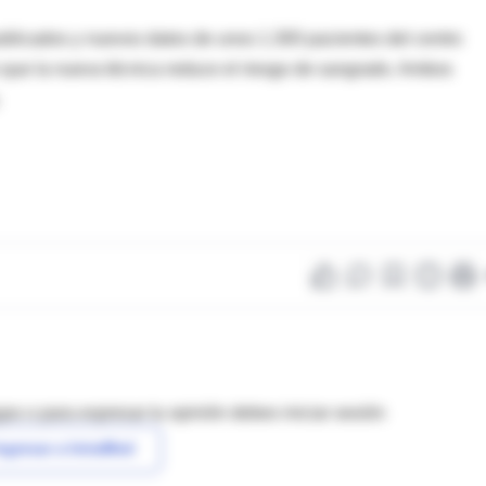
blicados y nuevos datos de unos 1.300 pacientes del centro
n que la nueva técnica reduce el riesgo de sangrado. Ambos
as o para expresar tu opinión debes iniciar sesión
ngresar a IntraMed