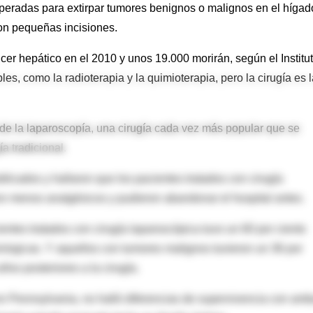
eradas para extirpar tumores benignos o malignos en el hígad
con pequeñas incisiones.
r hepático en el 2010 y unos 19.000 morirán, según el Institu
es, como la radioterapia y la quimioterapia, pero la cirugía es 
de la laparoscopía, una cirugía cada vez más popular que se
a tradicional.
blicados y hallaron que los pacientes tratados con cirugía
n menos analgésicos y pudieron abandonar el hospital antes.
entes tratados con cirugía laparoscópica tuvo un 60 por ciento
rúrgicas. Y aquellos con tumores malignos tuvieron un 36 por
años posteriores a la cirugía.
 en Pennsylvania, no halló diferencias de supervivencia con am