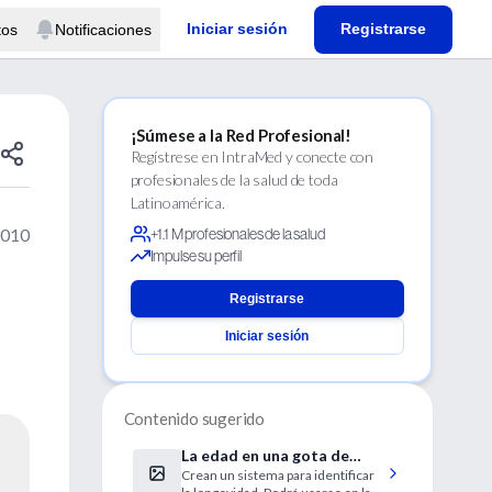
Iniciar sesión
Registrarse
tos
Notificaciones
¡Súmese a la Red Profesional!
Regístrese en IntraMed y conecte con
profesionales de la salud de toda
Latinoamérica.
2010
+1.1 M profesionales de la salud
Impulse su perfil
Registrarse
Iniciar sesión
Contenido sugerido
La edad en una gota de
Crean un sistema para identificar
sangre