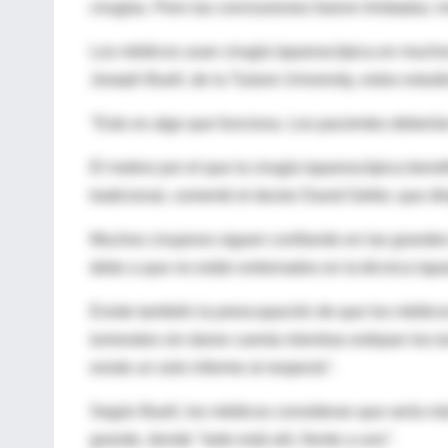
cirugías. Pero las conclusiones fueron limitadas; 
Los médicos usan cirugía laparoscópica en muchos 
Joseph Buell, de la Tulane University, estos estud
"Esto es algo que funciona. Los pacientes deberían
El motivo por el que la cirugía laparoscópica bene
tradicional, comentó el doctor David Geller, que dir
Muchos cirujanos siguen confiando en las grandes 
debe a que no están entrenados en la técnica lapa
Existe también la preocupación de que los médico
tumorales sin darse cuenta mientras extirpan los 
existe un solo informe al respecto".
Según Buell, los médicos consideran que sería más
grande, donde "todo está ahí, frente a uno".