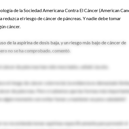
iología de la Sociedad Americana Contra El Cáncer (American Can
na reduzca el riesgo de cáncer de páncreas. Y nadie debe tomar
gún cáncer.
l uso de la aspirina de dosis baja, y un riesgo más bajo de cáncer de
 pero no se ha comprobado, comentó.
el cáncer de páncreas han sido mezclados, señaló Jacobs.
uce el riesgo de cáncer colorrectal, la evidencia es demasiado limi
 cáncer de páncreas. Pero sí sabemos que las formas más important
en algún momento son evitar fumar y mantener un peso saludable",
r no recomienda tomar aspirinas específicamente para prevenir el