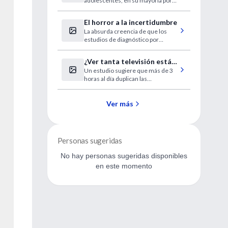
adolescentes, en su mayoría por
y adolescentes
causas tratables o prevenibles.
El horror a la incertidumbre
La absurda creencia de que los
estudios de diagnóstico por
imágenes superan y reemplazan el
razonamiento médico.
¿Ver tanta televisión está
Un estudio sugiere que más de 3
acabando con usted?
horas al día duplican las
probabilidades de sufrir una
muerte prematura, pero un
experto cuestiona la conexión.
Ver más
Personas sugeridas
No hay personas sugeridas disponibles
en este momento