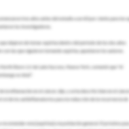
omenzaron tres años antes del estudio a un 60 por ciento para los 
ntaron los investigadores.
 que dejaron de tomar aspirina dentro del periodo de los dos años
 con las que siguieron tomando aspirina, apuntaron los autores.
co North Shore-LIJ de Lake Success, Nueva York, comentó que "el
mbargo es letal".
e la inflamación en el cáncer, dijo, y se ha descrito bien en el cánc
rol de los antiinflamatorios para la reducción de la recurrencia de
recomendar esta [aspirina] a la población general. El próximo pas