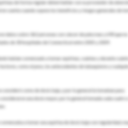
pirinas de forma regular deben hablar con su proveedor de atenci
l en cuenta cuando sopese los beneficios y riesgos generales de t
aron datos sobre 362 personas con cáncer de páncreas y 690 que no
tados de 30 hospitales de Connecticut entre 2005 y 2009.
uándo habían comenzado a tomar aspirinas, cuántas y durante cuánt
factores, como el peso, los antecedentes de tabaquismo y cualqui
se consideró como de dosis baja, y por lo general la tomaban para
 consideraron una dosis mayor, por lo general tomada cada cuatro 
or.
n comenzaba a tomar una aspirina de dosis baja con regularidad, m