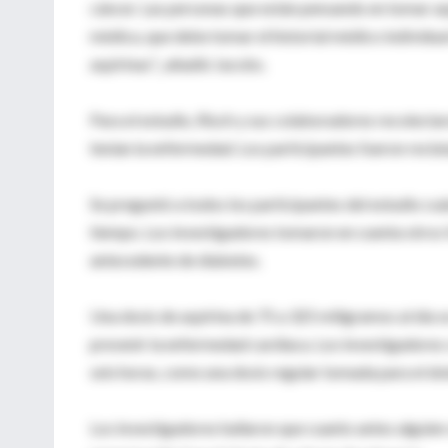
cáncer. Las personas que están pensando en tomar as
médica, que debe tomar el historial médico individua
aspirinas",, añadió Jacobs.
Para el estudio, Risch y sus colaboradores recolect
tenían la enfermedad. Los participantes fueron reclu
Se preguntó a todos los participantes del estudio c
tiempo. Los investigadores tomaron en cuenta otros 
antecedente de diabetes.
Una dosis de aspirina de 75 a 325 miligramos al día 
prevenir la enfermedad cardiaca. Los investigadores
seis horas, como una dosis regular tomada para el dol
Los investigadores hallaron que cuanto antes alguie