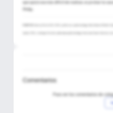
que quizá sea más difícil de realizar, es probar la cau
Philip.
FUENTES:
Harvey Risch, M.D., Ph.D., professor, epidemiology, Yale School of Public Hea
Jacobs, Ph.D., strategic director, pharmacoepidemiology, American Cancer Society; Ju
Comentarios
Para ver los comentarios de coleg
I