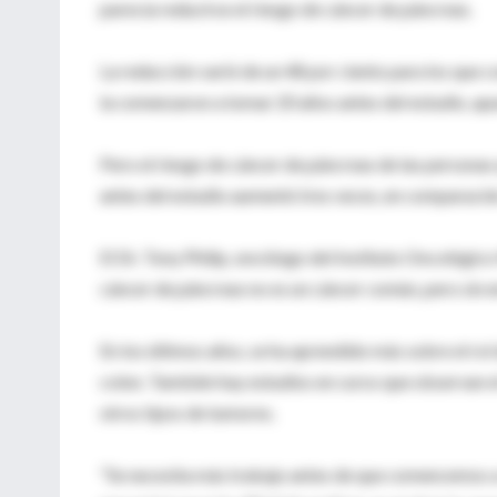
parecía reducirse el riesgo de cáncer de páncreas.
La reducción varió de un 48 por ciento para los que c
la comenzaron a tomar 20 años antes del estudio, apu
Pero el riesgo de cáncer de páncreas de las personas
antes del estudio aumentó tres veces, en comparación
El Dr. Tony Philip, oncólogo del Instituto Oncológi
cáncer de páncreas no es un cáncer común, pero sin e
En los últimos años, se ha aprendido más sobre el rol d
colon. También hay estudios en curso que observan el 
otros tipos de tumores.
"Se necesita más trabajo antes de que comencemos a 