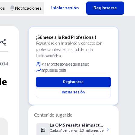
Iniciar sesión
Registrarse
tos
Notificaciones
¡Súmese a la Red Profesional!
Regístrese en IntraMed y conecte con
profesionales de la salud de toda
Latinoamérica.
2014
+1.1 M profesionales de la salud
Impulse su perfil
de
Registrarse
Iniciar sesión
Contenido sugerido
La OMS resalta el impacto
Cada año mueren 1,3 millones de
de la depresión entre niños