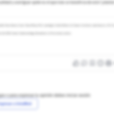
salidad y averiguar quién es el que más se beneficia de esto", plante
lth, New Haven, Conn.; Tony Philip, M.D., oncologist, North Shore-LIJ Cancer Institute, Lake Success, N.Y.; E
ne 26, 2014, Cancer Epidemiology, Biomarkers & Prevention, online.
as o para expresar tu opinión debes iniciar sesión
ngresar a IntraMed