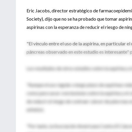
Eric Jacobs, director estratégico de farmacoepidem
Society), dijo que no se ha probado que tomar aspiri
aspirinas con la esperanza de reducir el riesgo de nin
"El vínculo entre el uso de la aspirina, en particular e
páncreas observado en este estudio es interesante"
Los resultados de otros estudios sobre la aspirina y 
"Aunque el uso regular a largo plazo de aspirinas red
como para sacar conclusiones sobre la aspirina y el
de reducir el riesgo de contraer cáncer de páncreas 
enfatizó.
"Por tanto, la Asociación Americana Contra El Cánce