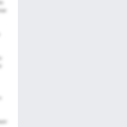
ón
omar
o
er
a
ayor