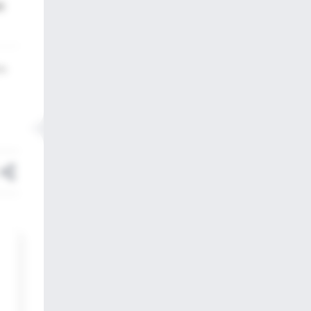
ó
ric