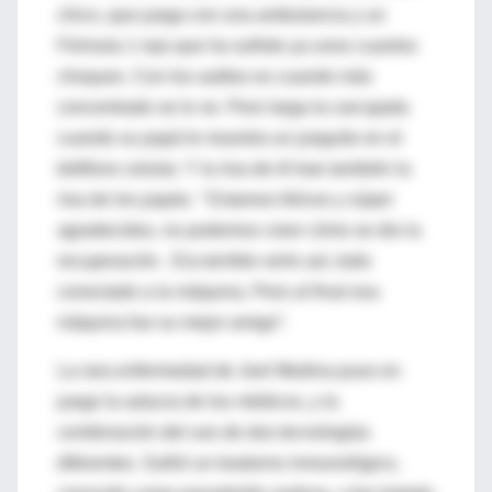
chico, que juega con una ambulancia y un
Fórmula 1 rojo que ha sufrido ya unos cuantos
choques. Con los autitos es cuando más
concentrado se lo ve. Pero larga la carcajada
cuando su papá le muestra un jueguito en el
teléfono celular. Y la risa de él trae también la
risa de los papás. “ Estamos felices y súper
agradecidos, no podemos creer cómo se dio la
recuperación . Era terrible verlo así, todo
conectado a la máquina. Pero al final esa
máquina fue su mejor amigo”.
La rara enfermedad de Joel Medina puso en
juego la astucia de los médicos, y la
combinación del uso de dos tecnologías
diferentes. Sufrió un trastorno inmunológico,