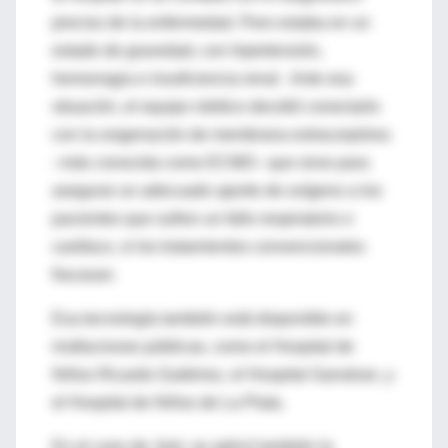
preciso de la enfermedad. Pero estaba en un
estado de gravedad, con hipertensión,
hemorragia e insuficiencia renal . Ante esa
situación, el equipo médico decidió conectarlo
con la oxigenación de membrana extracorpórea
–más conocida como ECMO– que sirve para
asegurar un adecuado aporte de oxígeno a los
pacientes que sufren un fallo respiratorio o
cardíaco, si los tratamientos convencionales
fracasan.
Esa tecnología también está disponible en
instituciones públicas, como el Hospital de
Niños Ricardo Gutiérrez, el Hospital Garrahan, y
el Hospital de Niños de La Plata.
En el caso de Joel, se aplicó también la