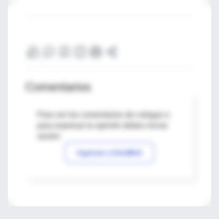
Comentarios
Para ver los comentarios de colegas o
para expresar tu opinión debes iniciar
sesión
Ingresar a IntraMed