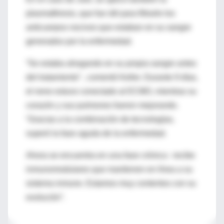
plasmaféresis, que fue útil para filtrarle los
anticuerpos nocivos que estaban en su sangre
generados por la enfermedad.
“Se estaba ahogando en su propia sangre antes
del tratamiento” , comentó Keller. Durante 9 días,
el nene estuvo conectado al ECMO, mientras su
corazón y sus pulmones fueron mejorando.
“Gracias a la combinación de tecnologías,
superó la fase aguda de la enfermedad.
Ahora se encuentra en una fase crónica : recibe
inmunomodulares que mantienen en línea a su
sistema inmune. Estamos muy contentos con su
evolución”.