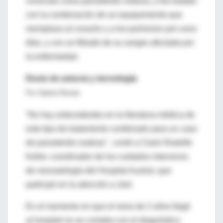
conocido como panarteritis nodosa, y fue tratado
con la combinación de un equipamiento que
reemplaza al corazón y a los pulmones por unos
días, y con un filtrado de su sangre afectada por
la enfermedad.
Dosis de astucia y tecnología
Por Valeria Román
“No hay antecedentes en la literatura médica de
este tipo de tratamiento combinado para un caso
de panarteritis nodosa” , contó a Clarín Rodolfo
Keller, coordinador de los cuidados intensivos
de neonatología del Hospital Austral, que
participó en la atención a Joel.
En el momento en que el nene de 2 años llegó
al hospital no se contaba con el diagnóstico