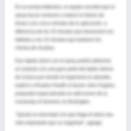
En la revista Addiction, el equipo escribió que el
spray bucal comenzó a reducir el deseo de
fumar a los cinco minutos de la aplicación, a
diferencia de los 10 minutos que demoraron las
tabletas y los 15 minutos que tardaron los
chicles de nicotina.
Ese rápido alivio con el spray podría atribuirse
al contacto con una gran parte del tejido interno
de la boca por donde el organismo lo absorbe,
explicó a Reuters Health el doctor John Hughes,
psiquiatra especializado en adicciones de la
University of Vermont, en Burlington.
"Quizás la velocidad con que llega el alivio sea
más importante que su magnitud", agregó.