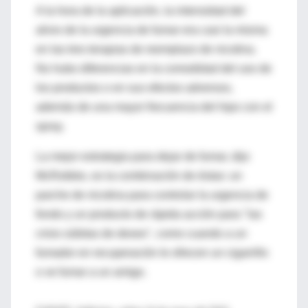
A la hora de la aplicación, la intensidad del
alivio de la urgencia de fumar era casi la misma
en las tres terapias de reemplazo de nicotina.
No hubo diferencias en la comodidad del uso de
los productos o en sus efectos adversos,
además de una mayor frecuencia del hipo con el
spray.
La mejor estrategia para dejar de fumar, dijo
McRobbie, es la combinación de éstas: un
parche de nicotina para controlar la urgencia de
fondo y un producto de rápida acción para "las
crisis súbitas de deseo", como cuando a un
fumador en recuperación le ofrecen un cigarrillo
o ve fumar a un amigo.