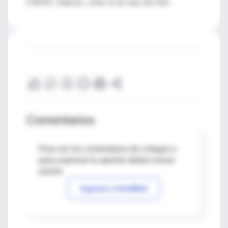
FUENTE: Addiction, online 14 de mayo del 2010.
Comentarios
Para ver los comentarios de colegas o
para expresar tu opinión debes iniciar
sesión
Ingresar a IntraMed