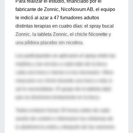
Para realizar el estudio, financiado por el
fabricante de Zonnic, NicoNovum AB, el equipo
le indicó al azar a 47 fumadores adultos
distintas terapias en cuatro días: el spray bucal
Zonnic, la tableta Zonnic, el chicle Nicorette y
una píldora placebo sin nicotina.
Los participantes se aplicaron el spray entre las
mejillas y las encías a cada lado de la boca
cada una hora o menos si era necesario. Otros
mascaron un chicle durante una hora o más si
así lo necesitaban. El grupo de la tableta dejó
que se disolviera lentamente en la boca.
Todos evitaron fumar 20 horas antes de cada
sesión de control e informaron los síntomas de
la abstinencia antes y después de las sesiones.