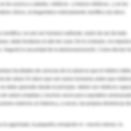
e les acerca a ustedes, médicos –y futuros médicos-, y se les
isis clínico, al diagnóstico estrictamente científico (es decir,
 científica- es ese ser humano sufriente, razón de ser de toda
no, debe fundarse el arte de curar. De lo contrario, no importa 
 Seguirá la oscuridad de la deshumanización. Como decían l
stras facultades de ciencias de la salud es que el médico deb
ema de salud. Es decir que son seres humanos antes que médic
o se debe aprender desde el principio- deben ser médicos capa
a de salud complejo y muchas veces poco equitativo amenazad
 actores externos al sistema y, a veces, las propias dinámicas de
ica la agachada, la pequeña corrupción ni –mucho menos- la