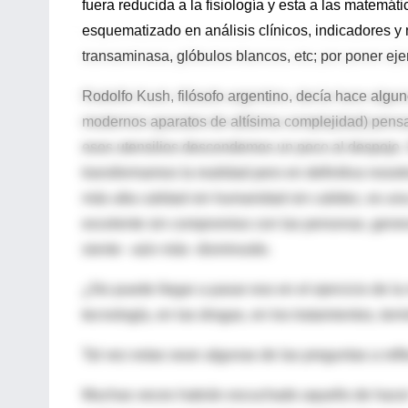
fuera reducida a la fisiología y esta a las matemá
esquematizado en análisis clínicos, indicadores y 
transaminasa, glóbulos blancos, etc; por poner ej
Rodolfo Kush, filósofo argentino, decía hace algun
modernos aparatos de altísima complejidad) pensa
esos utensilios descendemos un poco al despojo.
transformamos la realidad pero en definitiva noso
más alta calidad sin humanidad sin calidez, es un
excelente sin compromiso con las personas, genera
siente –aún más- disminuido.
¿No puede llegar a pasar eso en el ejercicio de la
tecnología, en las drogas, en los tratamientos, te
Tal vez estas sean algunas de las preguntas a refl
Muchas veces habrán escuchado aquello de hacer “