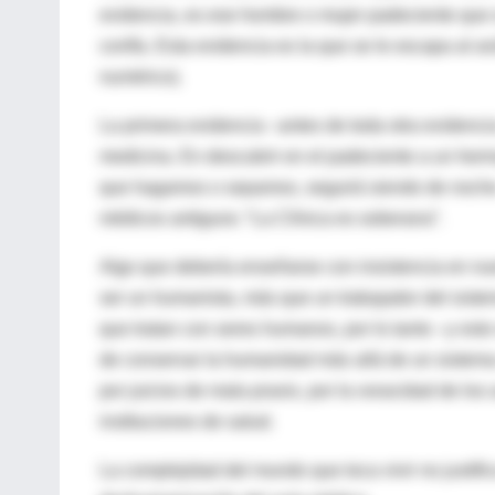
evidencia, es ese hombre o mujer padeciente que s
confía. Esta evidencia es la que se le escapa al anál
numérico).
La primera evidencia –antes de toda otra evidencia
medicina. En descubrir en el padeciente a un herma
que hagamos o sepamos, seguirá siendo de noche.
médicos antiguos: “La Clínica es soberana”.
Algo que debería enseñarse con insistencia en nue
ser un humanista, más que un trabajador del sist
que tratan con seres humanos, por lo tanto –y est
de conservar la humanidad más allá de un sistem
por juicios de mala praxis, por la voracidad de los
instituciones de salud.
La complejidad del mundo que toca vivir no justif