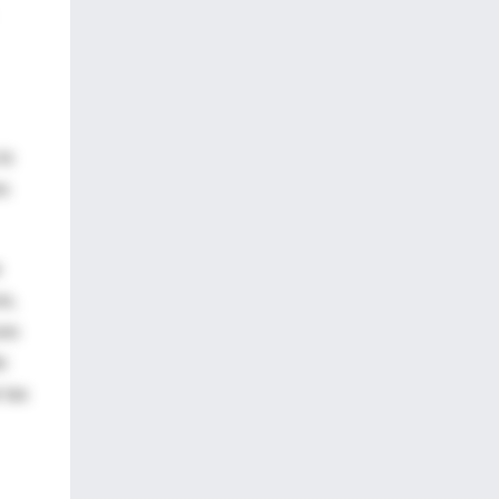
lo
os
e
os,
ces
o
 las