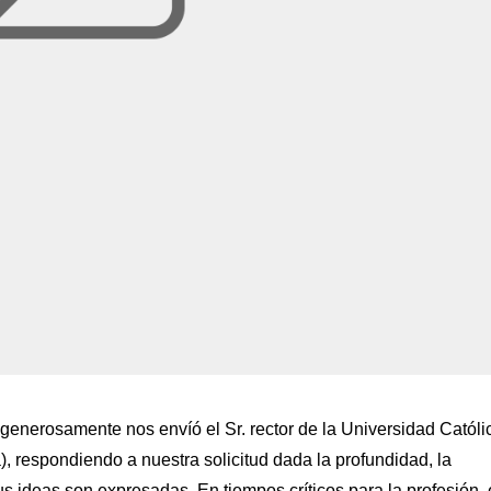
generosamente nos envíó el Sr. rector de la Universidad Católi
), respondiendo a nuestra solicitud dada la profundidad, la
s ideas son expresadas. En tiempos críticos para la profesión,