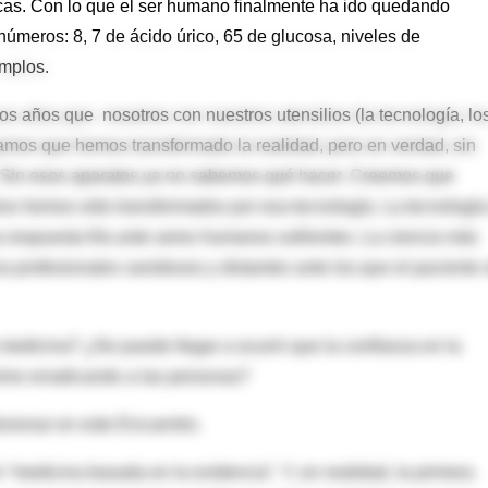
ticas. Con lo que el ser humano finalmente ha ido quedando
números: 8, 7 de ácido úrico, 65 de glucosa, niveles de
emplos.
os años que nosotros con nuestros utensilios (la tecnología, lo
mos que hemos transformado la realidad, pero en verdad, sin
 Sin esos aparatos ya no sabemos qué hacer. Creemos que
tros hemos sido transformados por esa tecnología. La tecnología
a respuesta fría ante seres humanos sufrientes. La ciencia más
 profesionales vanidosos y distantes ante los que el paciente 
 medicina? ¿No puede llegar a ocurrir que la confianza en la
rmine erradicando a las personas?
exionar en este Encuentro.
medicina basada en la evidencia”. Y, en realidad, la primera