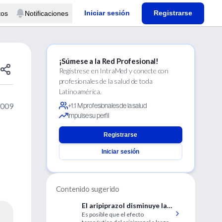
Iniciar sesión
Registrarse
tos
Notificaciones
¡Súmese a la Red Profesional!
Regístrese en IntraMed y conecte con
profesionales de la salud de toda
Latinoamérica.
2009
+1.1 M profesionales de la salud
Impulse su perfil
Registrarse
Iniciar sesión
Contenido sugerido
El aripiprazol disminuye la
Es posible que el efecto
síntesis de dopamina en el