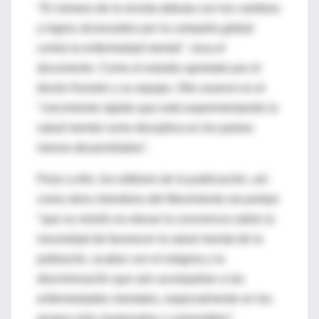
"El número de la revista debuta con los cambios
y logros alcanzados por la campaña global
contra la enfermedad mental". reza el
documento. Como el estudio aportado por el
doctor Kessler y su equipo. Otro avance es el
"crecimiento rápido que está experimentando la
salud mental como disciplina en los países
menos desarrollados".
Pese a ello, los editores de la publicación, así
como otros miembros del Movimiento recuerdan
"que su misión es elevar la conciencia sobre la
necesidad de favorecer la salud mental de la
población, acabar con el estigma y la
discriminación que aún acompañan a las
enfermedades mentales, especialmente en los
grupos más marginados y vulnerables".