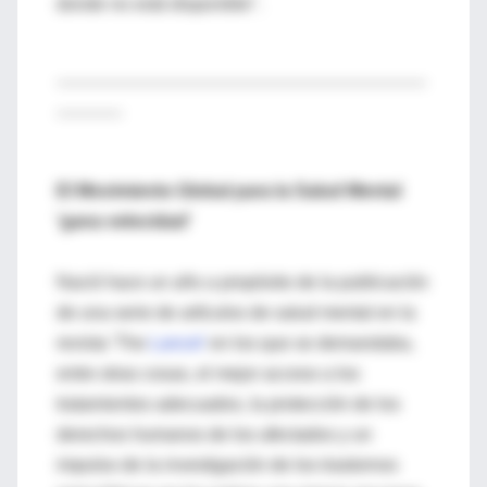
donde no está disponible".
--------------------------------------------------------------------
------------
El Movimiento Global para la Salud Mental
'gana velocidad'
Nació hace un año a propósito de la publicación
de una serie de artículos de salud mental en la
revista 'The
Lancet'
en los que se demandaba,
entre otras cosas, el mejor acceso a los
tratamientos adecuados, la protección de los
derechos humanos de los afectados y un
impulso de la investigación de los trastornos