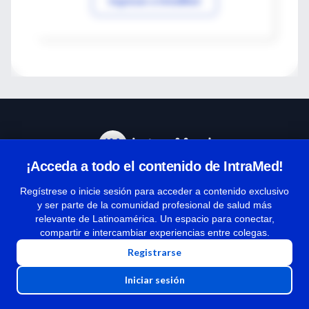
Ingresar a IntraMed
¡Acceda a todo el contenido de IntraMed!
Centro de Ayuda
Regístrese o inicie sesión para acceder a contenido exclusivo
y ser parte de la comunidad profesional de salud más
relevante de Latinoamérica. Un espacio para conectar,
Términos y condiciones
compartir e intercambiar experiencias entre colegas.
| Políticas de privacidad
Registrarse
| Todos los derechos reservados | Copyright 1997-2026
Iniciar sesión