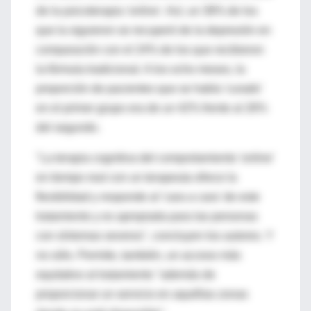
de la psicoterapia 'online'. Así, un 38% de los
que la siguieron se recuperó de la depresión en
comparación con el 24% de los que recibieron
la fórmula tradicional. A los ocho meses, la
proporción de pacientes que se había 'curado'
en el primer grupo era de un 42% frente al 26%
del segundo.
"La terapia cognitiva del comportamiento 'online'
en tiempo real con un terapeuta ofrece la
flexibilidad y responde al 'cara a cara' de este
tratamiento y es apropiada para las personas
con síntomas severos", concluyen los autores. Y
no sólo. Permite, también, un acceso más
equitativo al tratamiento "además de
proporcionar un servicio en aquéllas zonas