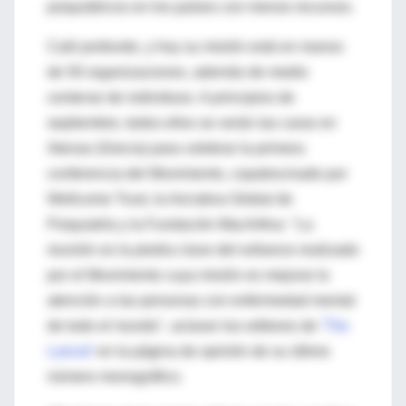
psiquiátricos en los países con menos recursos.
Caló profundo, y hoy su misión está en manos
de 50 organizaciones, además de medio
centenar de individuos. A principios de
septiembre, todos ellos se verán las caras en
Atenas (Grecia) para celebrar la primera
conferencia del Movimiento, copatrocinado por
Wellcome Trust, la Iniciativa Global de
Psiquiatría y la Fundación MacArthur. "La
reunión es la piedra clave del esfuerzo realizado
por el Movimiento cuya misión es mejorar la
atención a las personas con enfermedad mental
de todo el mundo", aclaran los editores de
'The
Lancet'
en la página de opinión de su último
número monográfico.