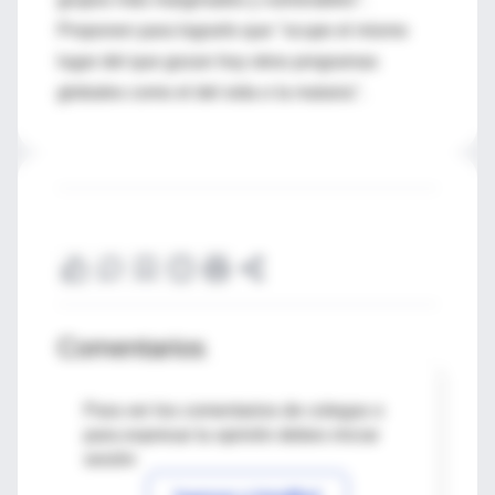
Proponen para lograrlo que "ocupe el mismo
lugar del que gozan hoy otros programas
globales como el del sida o la malaria".
Comentarios
Para ver los comentarios de colegas o
para expresar tu opinión debes iniciar
sesión