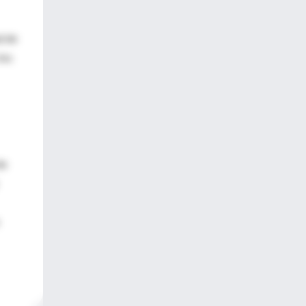
d de
los
de