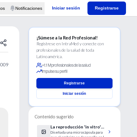
Iniciar sesión
Registrarse
tos
Notificaciones
¡Súmese a la Red Profesional!
Regístrese en IntraMed y conecte con
profesionales de la salud de toda
Latinoamérica.
2009
+1.1 M profesionales de la salud
Impulse su perfil
Registrarse
Iniciar sesión
Contenido sugerido
La reproducción 'in vitro'
Diseñada una microcápsula para
sale de la probeta y vuelve