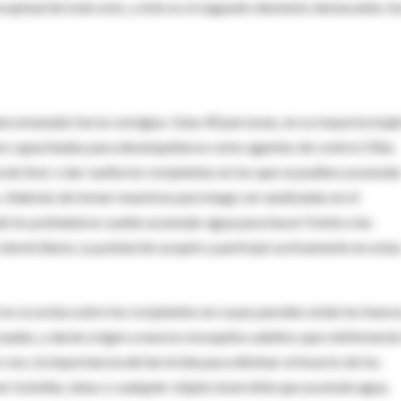
nceptual de todo esto, y éste es el segundo elemento destacable, fu
ncomunado fue la consigna. Unas 40 personas, en su mayoría muje
on capacitadas para desempeñarse como agentes de control. Ellas
 de tirar o dar vuelta los recipientes en los que se pudiera acumula
s. Además de tomar muestras para luego ser analizadas en el
de los pobladores suelen acumular agua para hacer frente a las
e domiciliaria. La población aceptó y participó activamente en esta
i no se actúa sobre los recipientes en cuyas paredes están los huevo
uadas, y darán origen a nuevos mosquitos adultos que reinfestarán
r eso, la importancia del larvicida para eliminar al insecto de los
r botellas, latas o cualquier objeto inservible que acumule agua.