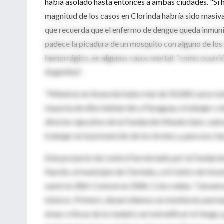
había asolado hasta entonces a ambas ciudades. "Si h
magnitud de los casos en Clorinda habría sido masiva
que recuerda que el enfermo de dengue queda inmunizad
padece la picadura de un mosquito con alguno de los
hemorrágico, en algunos casos mortal, "como ocurrió e
Argentina".
"Mientras en Asunción hubo más de 50.000 casos noti
mayoría de ellos habían ido a Paraguay a trabajar o d
director ejecutivo de la Fundación Mundo Sano, subra
trabajar en la prevención de los brotes y, para eso, h
Este proyecto de control fue iniciado por la Fundaci
Nación, el municipio de Clorinda, y el Centro de Inves
sumó la UBA-Conicet en 2006. Coto relata: "Llevamo
básicos. Primero, desarrollamos un monitoreo perman
áreas críticas de la ciudad y así estratificar el riesg