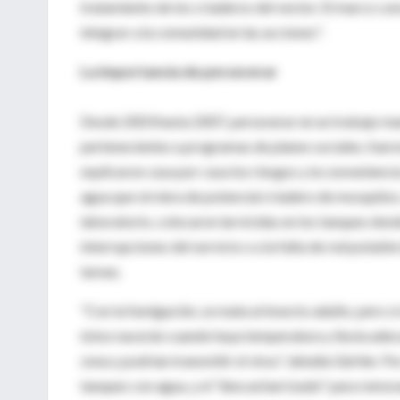
tratamiento de los criaderos del vector. El marco co
integrar a la comunidad en las acciones".
La importancia de perseverar
Desde 2003 hasta 2007, perseverar en un trabajo ma
pertenecientes a programas de planes sociales, fuer
explicaron casa por casa los riesgos y la conveniencia
agua que sirviera de potencial criadero de mosquito
laboratorio, colocaron larvicidas en los tanques don
interrupciones del servicio o a la falta de red potabl
tareas.
"Con la fumigación, se mata al insecto adulto, pero s
éstos nacerán cuando haya temperatura y lluvia adec
zona y podrían transmitir el virus", detalla Gürtler. Po
tanques con agua, y el "descacharrizado" para remove