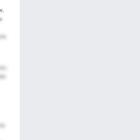
r,
go
 la
oto,
ble
las