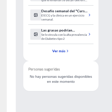
que el embrión se desarrolle en la
al útero
madre.
Desafío semanal del "Curso
El ECG y la clínica en un ejercicio
a distancia de ECG"
semanal.
Las grasas podrían
Se lo vincula con la alta prevalencia
"silenciar" un gen
de Diabetes tipo 2
Ver más
Personas sugeridas
No hay personas sugeridas disponibles
en este momento