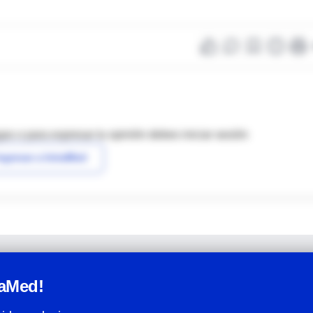
as o para expresar tu opinión debes iniciar sesión
ngresar a IntraMed
raMed!