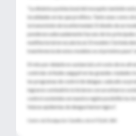
"La dinámica poblacional del mosquito también está 
localidades en las que prolifera. Tanto unas como ot
la transmisión de la enfermedad. El diseño de un mod
ponderara adecuadamente fue uno de los principales
multifactorial en escala local. El modelo Clorinda dem
transferencia de estos modelos es el próximo paso", 
El reto por delante es sustancial y el costo de no afr
controlar al Aedes aegypti en las grandes ciudades tr
los programas de control de dengue, cada año se prod
lograron combatirlo lo hicieron con un esfuerzo sost
control sostenidos en nuestra región posibilitó los b
futuras epidemias de dengue hemorrágico",
Centro de Divulgación Científica de la FCEyN, UBA