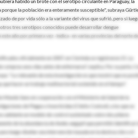
ubiera habido un brote con el serotipo circulante en Paraguay, la
 porque la población era enteramente susceptible", subraya Gürtle
o de por vida sólo a la variante del virus que sufrió, pero si lue
 otros tres serotipos conocidos puede desarrollar dengue
ste año por primera vez -indica- en varias provincias del norte de
ficados oficialmente en 2007, en Clorinda se registraron 21. La
e compras unos días antes de enfermarse", explica. Por su parte, C
ya: "Lo relevante de esta investigación es que mostró que es posi
ay que hacer un trabajo multisectorial sostenido en el tiempo".
ón Mundo Sano en cooperación con el Ministerio de Salud de la
tigaciones de Plagas e Insecticidas (Citefa-Conicet), a los que se
s adelante un modelo de control sustentado sobre dos pilares
ente de la abundancia de Aedes aegypti que permitió identificar 
o, para luego diseñar una intervención basada en la destrucción o el