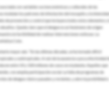
asociada con variables socioeconómicas y culturales de las
ras modulan los patrones de infestación del mosquito y la intensida
elo de prevención y control que incluyera todos estos elementos y 
 desafíos. Queda claro que el dengue es un fenómeno de origen
uestra la factibilidad de realizar intervenciones exitosas. La
enfatiza Coto.
ontarlo mayor aún. "En las últimas décadas, se ha tornado difícil
opicales y subtropicales. A raíz de la ausencia o poca efectividad 
ucen entre 50 y 100 millones de casos en el planeta. Aquellos que
enido, con amplia participación social. La falta de programas de
rotes de dengue clásico pasados y recientes, y abre la posibilidad a