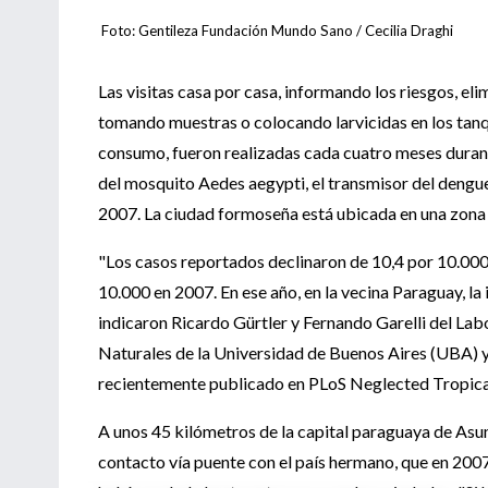
Foto: Gentileza Fundación Mundo Sano /
Cecilia Draghi
Las visitas casa por casa, informando los riesgos, eli
tomando muestras o colocando larvicidas en los tan
consumo, fueron realizadas cada cuatro meses durante
del mosquito Aedes aegypti, el transmisor del dengue
2007. La ciudad formoseña está ubicada en una zona 
"Los casos reportados declinaron de 10,4 por 10.000 
10.000 en 2007. En ese año, en la vecina Paraguay, la
indicaron Ricardo Gürtler y Fernando Garelli del Lab
Naturales de la Universidad de Buenos Aires (UBA) y
recientemente publicado en PLoS Neglected Tropica
A unos 45 kilómetros de la capital paraguaya de Asu
contacto vía puente con el país hermano, que en 2007 