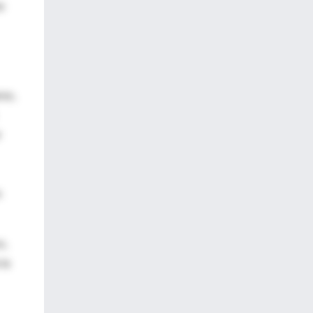
e
res,
r
s
s,
 la