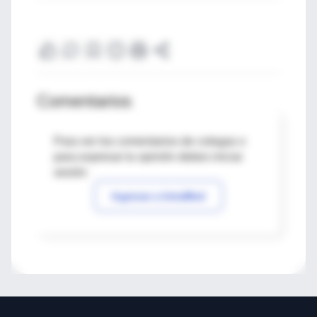
Comentarios
Para ver los comentarios de colegas o
para expresar tu opinión debes iniciar
sesión
Ingresar a IntraMed