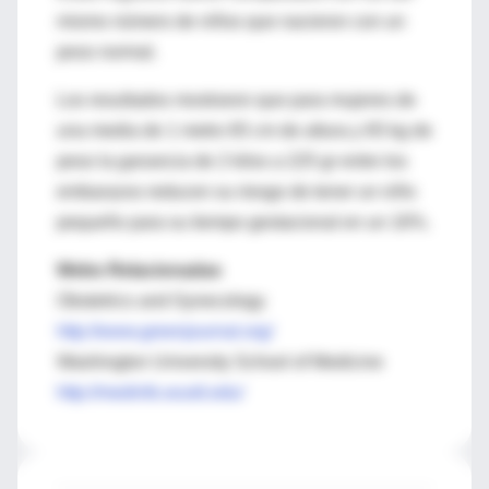
mismo número de niños que nacieron con un
peso normal.
Los resultados mostraron que para mujeres de
una media de 1 metro 65 cm de altura y 65 kg de
peso la ganancia de 2 kilos a 225 gr entre los
embarazos reducen su riesgo de tener un niño
pequeño para su tiempo gestacional en un 16%.
Webs Relacionadas
Obstetrics and Gynecology
http://www.greenjournal.org/
Washington University School of Medicine
http://medinfo.wustl.edu/