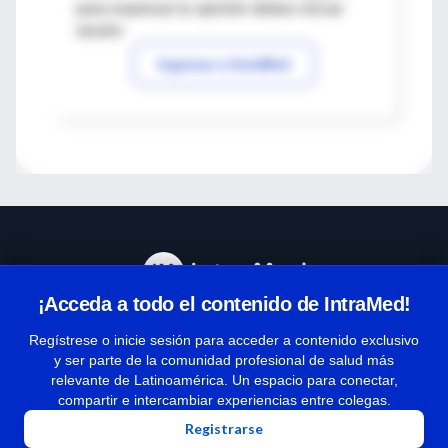
para expresar tu opinión debes iniciar
sesión
Ingresar a IntraMed
¡Acceda a todo el contenido de IntraMed!
Centro de Ayuda
Regístrese o inicie sesión para acceder a contenido exclusivo
y ser parte de la comunidad profesional de salud más
relevante de Latinoamérica. Un espacio para conectar,
Términos y condiciones
compartir e intercambiar experiencias entre colegas.
| Políticas de privacidad
Registrarse
| Todos los derechos reservados | Copyright 1997-2026