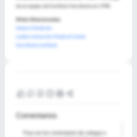
de un equipo del Instituto Karolinska en 1998.
Webs Relacionadas
Nature Medicine
Leiden University Medical Center
Karolinska Institute
Comentarios
Para ver los comentarios de colegas o