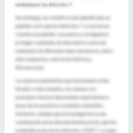
mediada por los linfocitos T.
Sin embargo, los científicos han identificado un
péptido corto que los linfocitos T sí reconocen.
Usando ese péptido, vacunaron y consiguieron
proteger a animales de laboratorio contra las
metástasis de diferentes tipos de tumores, entre
ellos melanoma, colorrectal, linfoma y
fibrosarcoma.
Los autores puntualizan que únicamente se han
llevado a cabo estudios con ratones y es
prematuro hacerse demasiadas expectativas a
pesar de los positivos resultados obtenidos.
Asimismo, señalan que la investigación es una
continuación de un descubrimiento previo, que fue
la identificación de los linfocitos TEIPP-T, a cargo