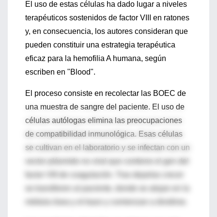
El uso de estas células ha dado lugar a niveles
terapéuticos sostenidos de factor VIII en ratones
y, en consecuencia, los autores consideran que
pueden constituir una estrategia terapéutica
eficaz para la hemofilia A humana, según
escriben en "Blood".
El proceso consiste en recolectar las BOEC de
una muestra de sangre del paciente. El uso de
células autólogas elimina las preocupaciones
de compatibilidad inmunológica. Esas células
se cultivan en el laboratorio y se infectan con un
vector plásmido no viral que contiene el gen del
factor VIII de coagulación. Tras dejarlas crecer
se transfieren al paciente, donde se alojan en la
médula ósea y el bazo y comienzan a dividirse.