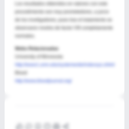
Los resultados obtenidos en ratones con este
procedimiento son muy prometedores, a juicio
de los invetigadores, pues tras el tratamiento se
observaron niveles de factor VIII completamente
normales.
Webs Relacionadas
University of Minnesota
http://www1.umn.edu/systemwide/indexsys.shtml
Blood
http://www.bloodjournal.org/