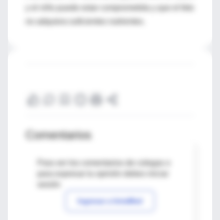
y el niño puede estar comprometida y que el feto
no adquiera suficientes nutrientes.
Comentarios
Para ver los comentarios de colegas o
para expresar tu opinión debes iniciar
sesión
Ingresar a IntraMed