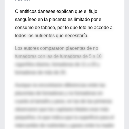
Científicos daneses explican que el flujo
sanguíneo en la placenta es limitado por el
consumo de tabaco, por lo que feto no accede a
todos los nutrientes que necesitaría.
Los autores compararon placentas de no
fumadoras con las de fumadoras de 5 a 10
cigarrillos diarios, fumadoras de 11 a 20 y
fumadoras de más de 20.
Aunque no encontraron diferencias entre las
placentas de fumadoras y no fumadoras en
cuanto al tamaño y peso, en las de las primeras
observaron que los capilares fetales eran más
pequeños, lo que indica que la superficie para el
intercambio de nutrientes y gases entre la madre