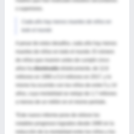
madres que han realizado estudios secundarios
o superiores.
Cada año hay menos muertes de niños en
todo el mundo
A pesar de estos desafíos, cada año hay menos
muertes de niños en todo el mundo. El número
de niños que mueren antes de cumplir cinco
años ha
disminuido
drásticamente, de 12,6
millones en 1990 a 5,4 millones en 2017, y lo
mismo ha ocurrido con los niños de entre 5 y 14
años, cuya mortalidad se redujo de 1,7 millones
a menos de un millón en el mismo período.
“Este nuevo informe pone de relieve los
notables progresos logrados desde 1990 en la
reducción de la mortalidad entre los niños y los