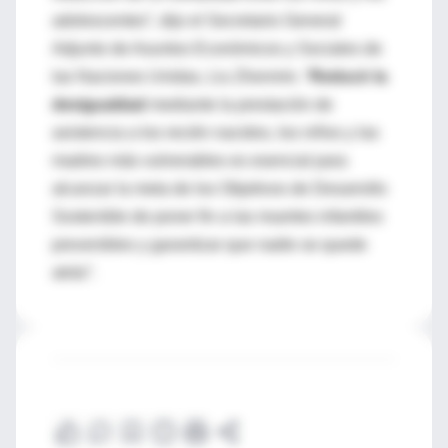
adolescentes”, dijo el Secretario General
Adjunto de Asuntos Económicos y Sociales de
las Naciones Unidas, Liu Zhenmin. “
Reducir la
desigualdad
mediante la prestación de
asistencia a los recién nacidos, los niños y las
madres más vulnerables es esencial para
alcanzar la meta de los Objetivos de Desarrollo
Sostenible de poner fin a las muertes infantiles
prevenibles y garantizar que nadie se quede
atrás”.