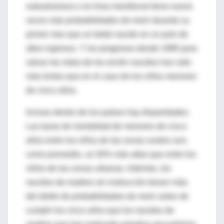
subsahariana o en Asia meridional tiene nueve
veces más probabilidades de morir durante su
primer mes que un bebé nacido en un país de
altos ingresos. Y los progresos desde 1990 para
salvar las vidas de los recién nacidos han sido
más lentos que en el caso de los niños menores
de cinco años.
Incluso dentro de los países hay disparidades.
Las tasas de mortalidad de menores de cinco
años entre los niños de las zonas rurales son,
como promedio, un 50% más altas que entre los
niños de las zonas urbanas. Además, los
nacidos de madres sin instrucción tienen más
del doble de probabilidades de morir antes de
cumplir los cinco años que los nacidos de