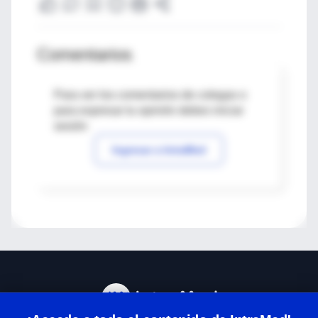
Comentarios
Para ver los comentarios de colegas o
para expresar tu opinión debes iniciar
sesión
Ingresar a IntraMed