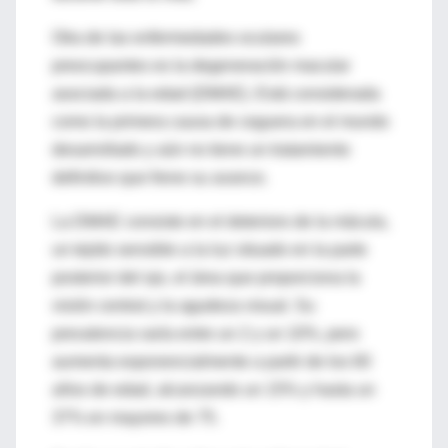
Otra de las enfermedades oculares
preocupantes es la degeneración macular
asociada a la edad (DMAE). Está considerada
como la primera causa de ceguera en el mundo
desarrollado y aún no tiene un tratamiento
definitivo que frene su avance.
La DMAE consiste en el deterioro de la mácula,
un tejido sensible a la luz situado en la parte
posterior del ojo, el área que proporciona la
visión central y la agudeza visual. Su
prevalencia varía entre un 2 y un 10%, pero
aumenta exponencialmente a partir de los 60
años de edad, alcanzando un 15% y hasta un
37% en mayores de 75.