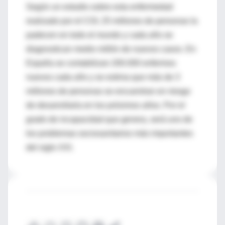
Según un estudio sobre esta enfermedad
realizado por el COI, 25 millones de personas la
padecen en todo el mundo y cada año se
diagnostican medio millón de nuevos casos. En
España se contabilizan 200.000 enfermos
nuevos cada año y se estima que más de 3
millones de personas se encuentran en riesgo
de desarrollarla en los próximos años. Por el
grado de incapacidad que genera, será uno de
los problemas sociosanitarios más importantes
del siglo XXI.