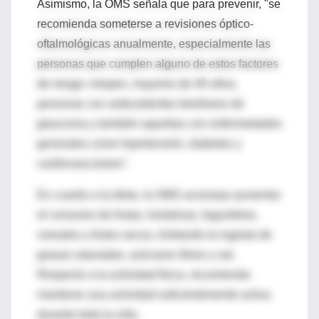
Asimismo, la OMS señala que para prevenir, "se
recomienda someterse a revisiones óptico-
oftalmológicas anualmente, especialmente las
personas que cumplen alguno de estos factores
de riesgo: miopes, mayores de 40 años,
personas con antecedentes familiares de
glaucoma y también aquellas con enfermedades
generales como hipertensión, diabetes y
cardiovasculares".
En cuanto a la dieta, la OMS aconseja aumentar
el consumo de frutas, hortalizas, legumbres,
cereales y frutos secos, limitando la ingesta de
grasas saturadas, azúcares libres y sal.
Respecto a la actividad física, recomienda
mantener una actividad suficientemente activa
durante toda la vida.