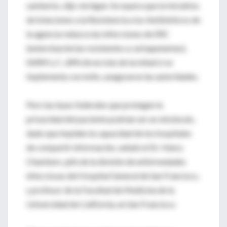
sanitarios, dijo Jernigan. Se espera que la Iniciativa
de Soluciones a la Resistencia a los Antibióticos de
la agencia reduzca las infecciones de ERC
(enterobacterias resistentes a carbapenemes),
SARM y C. difficile en más de la mitad si se
implementa con éxito, aseguraron las autoridades.
Pero las leyes federales que protegen la
privacidad del paciente podrían ser un obstáculo,
dado que impiden la capacidad de los hospitales
de compartir información, señaló el Dr. Henry
Chambers, jefe de la división de enfermedades
infecciosas del Hospital General de San Francisco,
y profesor de la Facultad de Medicina de la
Universidad de California, en San Francisco.