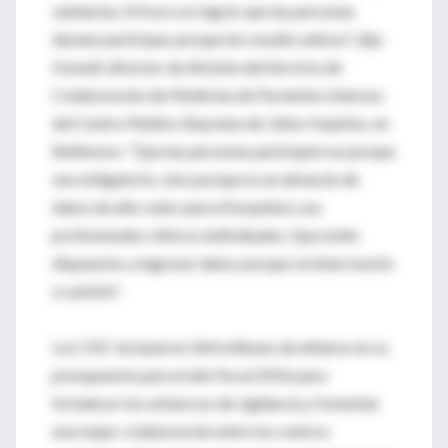
sanitarias. El truco es lograr que las personas
deseen participar porque les resulte valioso", dijo
Howell, director de división del Servicio de
Colaboración de Medicina de Pacientes Internos
del Centro Médico Bayview de Johns Hopkins, en
Baltimore. "Que las personas participen no porque
sea obligatorio, sino porque es un almacén de
datos de alto valor para el hospital y sus
profesionales clínicos individuales. Que estén
dispuestos a ingresar datos porque reciben mucho
a cambio".
Los CDC incluyeron 264 millones de dólares en su
presupuesto para el año fiscal 2016 para
fortalecer los esfuerzos de vigilancia y fomentar
una mejor colaboración entre los centros