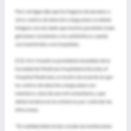
Pero Jernigan dijo que los hogares de ancianos y
otros centros de atención a largo plazo se deben
integrar a la red, dado que muchos pacientes traen
gérmenes resistentes a los antibióticos cuando
son transferidos a los hospitales.
El Dr. Eric Howell, ex presidente inmediato de la
Sociedad de Medicina Hospitalaria (Society of
Hospital Medicine), se mostró de acuerdo en que
los centros de atención a largo plazo son
miembros clave de una red comunitaria, y que
deben incluirse en los esfuerzos por controlar las
infecciones.
"En realidad debe incluir a todas las instituciones