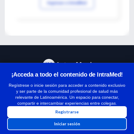
Ingresar a IntraMed
¡Acceda a todo el contenido de IntraMed!
Centro de Ayuda
Regístrese o inicie sesión para acceder a contenido exclusivo
y ser parte de la comunidad profesional de salud más
relevante de Latinoamérica. Un espacio para conectar,
Términos y condiciones
compartir e intercambiar experiencias entre colegas.
| Políticas de privacidad
Registrarse
| Todos los derechos reservados | Copyright 1997-2026
Iniciar sesión