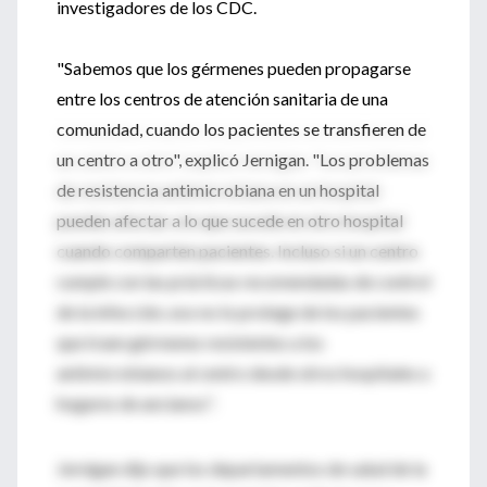
investigadores de los CDC.
"Sabemos que los gérmenes pueden propagarse
entre los centros de atención sanitaria de una
comunidad, cuando los pacientes se transfieren de
un centro a otro", explicó Jernigan. "Los problemas
de resistencia antimicrobiana en un hospital
pueden afectar a lo que sucede en otro hospital
cuando comparten pacientes. Incluso si un centro
cumple con las prácticas recomendadas de control
de la infección, eso no lo protege de los pacientes
que traen gérmenes resistentes a los
antimicrobianos al centro desde otros hospitales u
hogares de ancianos".
Jernigan dijo que los departamentos de salud de la