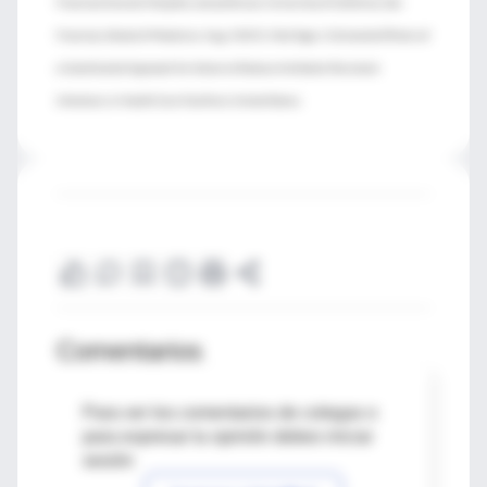
Francisco General Hospital, and professor, University of California, San
Francisco, School of Medicine; Aug. 4 2015, Vital Signs: Estimated Effects of
a Coordinated Approach for Action to Reduce Antibiotic-Resistant
Infections in Health Care Facilities United States
Comentarios
Para ver los comentarios de colegas o
para expresar tu opinión debes iniciar
sesión