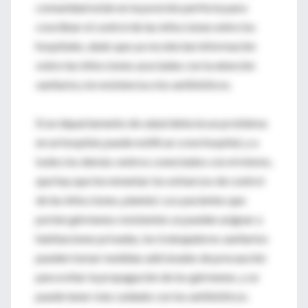
comunidad están en la posición perfecta para
coordinar el control de las infecciones entre los
hospitales, dado que ya recolectan información
sobre las infecciones asociadas con la atención
sanitaria y la resistencia a los antibióticos.
Si un departamento de salud detecta un problema
en un hospital, puede notificar a ese hospital, y a
todos los demás centros conectados con el mismo,
que hay que incrementar los esfuerzos de control
de las infecciones, planteó. Los pacientes que
porten gérmenes resistentes se pueden asignar a
habitaciones privadas, los trabajadores sanitarios
pueden tomar medidas adicionales de precaución
para evitar la propagación de los gérmenes, y se
puede tener más cuidado con los antibióticos.