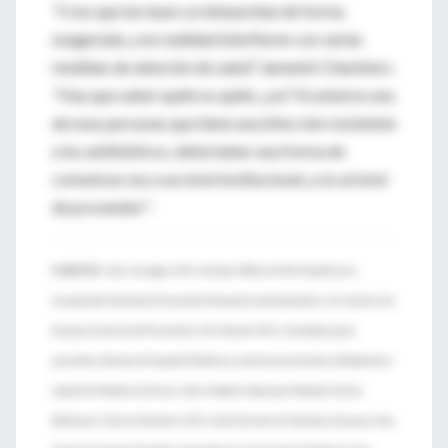
"Creo que las leyes se interpretan de forma
exagerada, y en realidad interfieren con varias
medidas de atención de salud", lamentó Chambers.
"Hay que saber quién es quién, ¿no? Si usted es una
de esas personas que tiene una infección resistente
a los antibióticos, debe haber una forma de
comunicar eso a un nivel institucional, y no al nivel
de proveedor".
FUENTES:
John Jernigan, M.D., director, Office of HAI (Health care-
Associated Infections) Prevention Research and Evaluation, U.S. Centers for
Disease Control and Prevention; Eric Howell, M.D., immediate past
president, Society of Hospital Medicine, and division director, Collaborative
Inpatient Medicine Service, Johns Hopkins Bayview Medical Center,
Baltimore; Henry Chambers, M.D., chief, division of infectious diseases, San