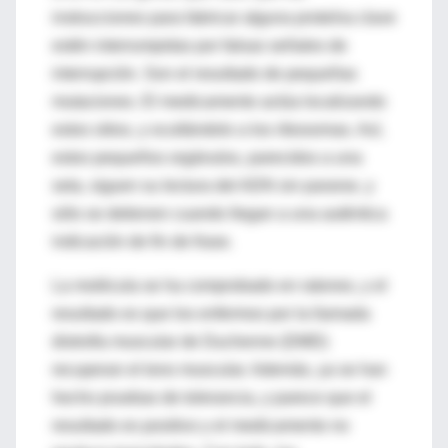
instrucciones para fabricar alguna proteína clave
estén interrumpidas por falsas señales de
interrupción. Son el resultado de pequeñas
mutaciones. El medicamento actúa localizando
estos sitios, y ocultándolo a los ribosomas. Así,
estos pequeños orgánulos, parecidos a una
seta, siguen su lectura del ADN sin pararse, y
sólo se detienen cuando llegan a una auténtica
indicación de fin de frase.
La molécula se ha comprobado en ratones, y el
resultado es que los enfermos por la llamada
distrofia muscular de Duchenne (DMD)
recuperan el tono muscular. Además, ya se han
hecho pruebas de tolerancia, y parece que el
resultado es positivo y el medicamento no