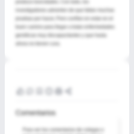
produce toxicidades. Con todo, los
investigadores advierten de que faltan muchas
pruebas por hacer, Pero confían en estar en el
buen camino para llegar a tratar enfermedades
genéticas muy discapacitantes y que hasta
ahora no tienen cura.
Comentarios
Para ver los comentarios de colegas o