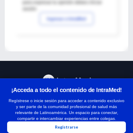
para expresar tu opinión debes iniciar
sesión
Ingresar a IntraMed
¡Acceda a todo el contenido de IntraMed!
Centro de Ayuda
Regístrese o inicie sesión para acceder a contenido exclusivo
y ser parte de la comunidad profesional de salud más
relevante de Latinoamérica. Un espacio para conectar,
Términos y condiciones
compartir e intercambiar experiencias entre colegas.
| Políticas de privacidad
Registrarse
| Todos los derechos reservados | Copyright 1997-2026