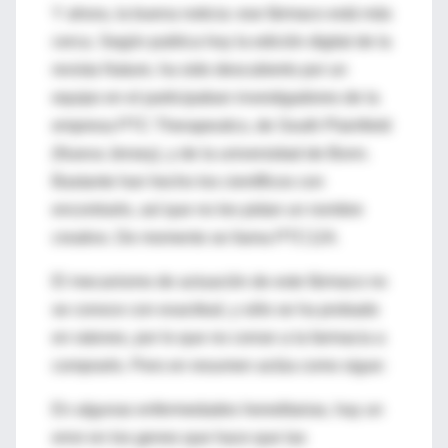
Y ahora, la buena noticia: ese fármaco está más
cerca. Según publica hoy la edición digital de la
revista Nature, ha sido descubierto por un
equipo en el participaban investigadores de la
empresa PTC Therapeutics, de South Plainfield
(Nueva Jersey), y de la universidad de Bonn.
Bastante han hecho los científicos con
encontrarlo, así que no les pidan un nombre
creativo. De momento se llama PTC124.
El mecanismo de actuación de este fármaco no
se conoce con exactitud, y sólo se ha probado
en ratones, por lo que no corran a la farmacia a
comprarlo. Pero en resumen actúa como sigue:
En algunas enfermedades hereditarias, hay un
error en los genes que hace que las