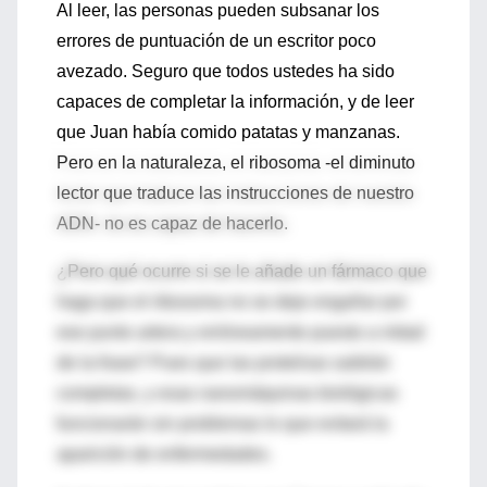
Al leer, las personas pueden subsanar los
errores de puntuación de un escritor poco
avezado. Seguro que todos ustedes ha sido
capaces de completar la información, y de leer
que Juan había comido patatas y manzanas.
Pero en la naturaleza, el ribosoma -el diminuto
lector que traduce las instrucciones de nuestro
ADN- no es capaz de hacerlo.
¿Pero qué ocurre si se le añade un fármaco que
haga que el ribosoma no se deje engañar por
ese punto artera y erróneamente puesto a mitad
de la frase? Pues que las proteínas saldrán
completas, y esas nanomáquinas biológicas
funcionarán sin problemas lo que evitará la
aparición de enfermedades.