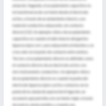
aislación. Segundo, el acoplamiento capacitivo es
la transferencia de corriente desde el electrodo
activo, a través de un aislamiento intacto, a un
material conductivo adyacente, sin contacto
directo [12]. Un ejemplo clínico de acoplamiento
capacitivo es cuando el tallo intacto del gancho
laparoscópico en L yace adyacente al intestino y se
crea calor en el punto de contacto entre ambos.
Tercero, el acoplamiento directo es definido como
el contacto directo de un electrodo activo con
otro instrumento conductivo. Un ejemplo clínico
de acoplamiento directo es cuando la punta del
electrodo laparoscópico activo contacta con la
punta de la cánula de aspiración/irrigación, un
escenario que permite a la corriente viajar a través
de toda la cánula metálica, creando una