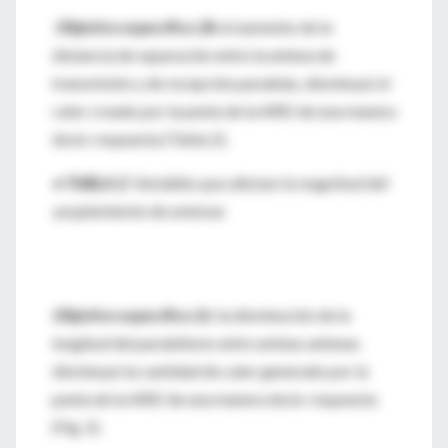
Objetivo específico 2b:
el aumento de la
distancia de separación entre la antena de
transmisión y de recepción paralelas, disminuyó el
calor creado por la punta de la AREI de una manera
dosis-respuesta (Tabla 2).
• TABLA 2:
Variables que afectan la magnitud del
acoplamiento de antenas
Objetivo específico 2c:
la disminución de la
longitud del paralelismo entre ambas antenas
disminuyó la cantidad de calor generado por la
punta de la AREI de una manera dosis-respuesta
(Fig. 2).