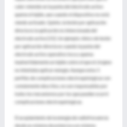
calor retenido en la punta del electrodo activo
queme el tejido, aun cuando el dispositivo no está
siendo activado. Quinto, la lesión por aplicación
directa es la aplicación no intencionada del
electrodo activo [15]. Un ejemplo clínico de lesión
por aplicación directa es cuando la punta del
electrodo activo operativo toca y quema
inadvertidamente un tejido sobre el que el cirujano
no intentaba aplicar energía. Aunque estos 5
perfiles de complicaciones electroquirúrgicas son
comúnmente descritos, no son responsables por
todos los mecanismos por los que pueden ocurrir
complicaciones electroquirúrgicas.
El acoplamiento de la energía de radiofrecuencia
desde un sistema de potencia a un sistema