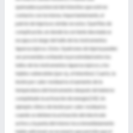
quemadura potencial del intestino que esté en
contacto con la misma. Importantemente, el
patrón de injuria es similar en estos 3 perfiles de
complicación, en donde la corriente desviada se
escapa a lo largo del tallo de los instrumentos
laparoscópicos. Estos 3 patrones de injuria pueden
ser prevenidos evitando la proximidad entre los
tallos de los instrumentos laparoscópicos y los
tejidos vulnerables (por ej., el intestino). Cuarto, la
lesión por calor residual es el aumento de la
temperatura del instrumento después de haberse
completado la activación de energía [14]. Un
ejemplo clínico de lesión por calor residual es
cuando se detiene la activación del electrodo
activo y la punta del mismo toca inmediatamente
tejido adicional; un escenario que permite que el