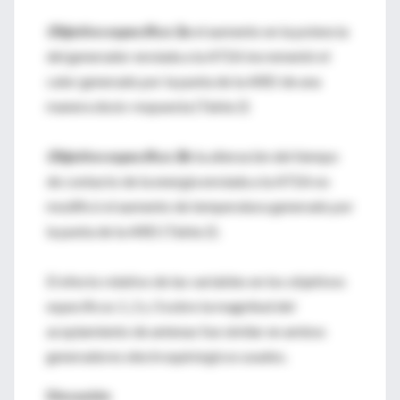
Objetivo específico 3a:
el aumento en la potencia
del generador enviada a la ATEA incrementó el
calor generado por la punta de la AREI de una
manera dosis-respuesta (Tabla 2)
Objetivo específico 3b:
la alteración del tiempo
de contacto de la energía enviada a la ATEA no
modificó el aumento de temperatura generado por
la punta de la AREI (Tabla 2).
El efecto relativo de las variables en los objetivos
específicos 1, 2 y 3 sobre la magnitud del
acoplamiento de antenas fue similar en ambos
generadores electroquirúrgicos usados.
Discusión