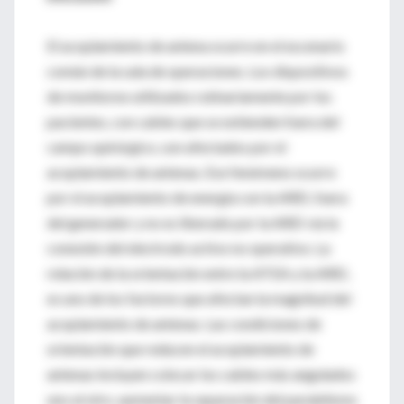
El acoplamiento de antena ocurre en el escenario
común de la sala de operaciones. Los dispositivos
de monitoreo utilizados rutinariamente por los
pacientes, con cables que se extienden fuera del
campo quirúrgico, son afectados por el
acoplamiento de antenas. Ese fenómeno ocurre
por el acoplamiento de energía con la AREI, fuera
del generador y no es liberado por la AREI vía la
conexión del electrodo activo no operativo. La
relación de la orientación entre la ATEA y la AREI,
es uno de los factores que afectan la magnitud del
acoplamiento de antenas. Las condiciones de
orientación que reducen el acoplamiento de
antenas incluyen colocar los cables más angulados
uno al otro, aumentar la separación del paralelismo