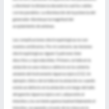
y disminuir la distancia durante la cual los cables
corren paralelos. La disminución de la potencia del
generador disminuye la magnitud del
acoplamiento de antenas.
Las complicaciones electroquirúrgicas no son
eventos arbitrarios. Por el contrario, las lesiones
electroquirúrgicas siguen 5 patrones bien
descritos y reproducibles. Primero, la falla en la
aislación es una rotura o defecto en la cubierta
aislante del instrumento laparoscópico [11]. Un
ejemplo clínico de la falla en la aislación es cuando
existe un defecto en la aislación a lo largo del tallo
del gancho laparoscópico en L adyacente al
intestino y la corriente quema inadvertidamente el
intestino. escapando a través de la rotura en la