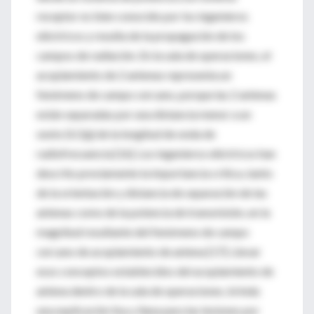
receptor es bien conocido por los ingenieros
eléctricos y resulta de la propagación de los
campos de radiación. En la sala de operaciones, el
acoplamiento de 2 antenas representa un
fenómeno de campo cercano, porque las 2 antenas
están separadas por una distancia menor a un
sexto (λ/2д) de la longitud de onda de
radiofrecuencia [16]. Los ingenieros eléctricos han
descrito previamente la importancia crítica, tanto
de la orientación y distancia de separación de las
antenas como de la potencia de transmisión, en la
magnitud resultante del fenómeno de campo
cercano de acoplamiento de antena [17]. Llevar
esos conceptos establecidos del acoplamiento de
antena dentro de la sala de operaciones, brinda
una explicación lisa y llana para las lesiones por