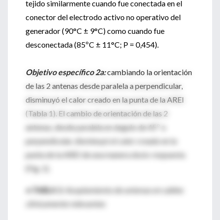
tejido similarmente cuando fue conectada en el
conector del electrodo activo no operativo del
generador (90°C ± 9°C) como cuando fue
desconectada (85ºC ± 11°C; P = 0,454).
Objetivo específico 2a:
cambiando la orientación
de las 2 antenas desde paralela a perpendicular,
disminuyó el calor creado en la punta de la AREI
(Tabla 1). El cambio de orientación de las 2
antenas, desde paralela en ángulo de 45º a
perpendicular, disminuyó el calor creado en la
punta de la AREI de una manera dosis-respuesta
(Fig. 1).
• TABLA 1:
Acoplamiento de antenas en cables
clínicamente relevantes