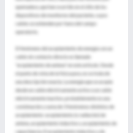
quemadura, que han ocurrido en el sitio de los
dispositivos de monitoreo del paciente, cuyos
cables se extienden por fuera del campo
operatorio.
El fenómeno del acoplamiento de energía con un
cable sin contacto directo es llamado
“acoplamiento de antena” en este artículo. Desde
el punto de vista de la física pura, no se trata de
una descripción exacta. La energía que se acopla
desde un cable eléctricamente activo a un cable
eléctricamente inactivo, probablemente es una
combinación y suma de 3 fenómenos distintos de
acoplamiento: acoplamiento (o radiación) de
antena, acoplamiento inductivo y acoplamiento de
capacitancia. El acoplamiento inductivo y de