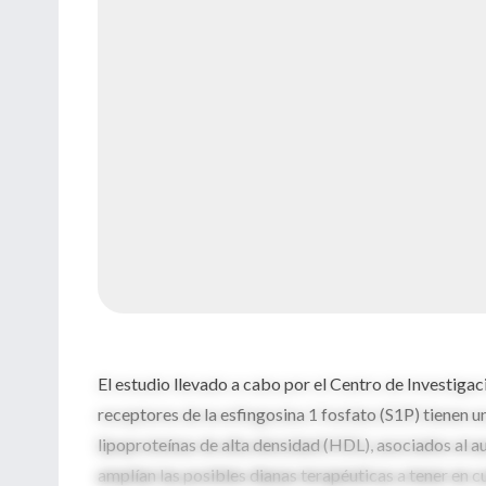
El estudio llevado a cabo por el Centro de Investig
receptores de la esfingosina 1 fosfato (S1P) tienen u
lipoproteínas de alta densidad (HDL), asociados al a
amplían las posibles dianas terapéuticas a tener en cu