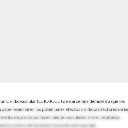
ación Cardiovascular (CSIC-ICCC) de Barcelona demuestra que los
n papel esencial en los potenciales efectos cardioprotectores de la
umento de prostaciclina en células vasculares. Estos resultados
enta a la hora de favorecer la protección vascular.