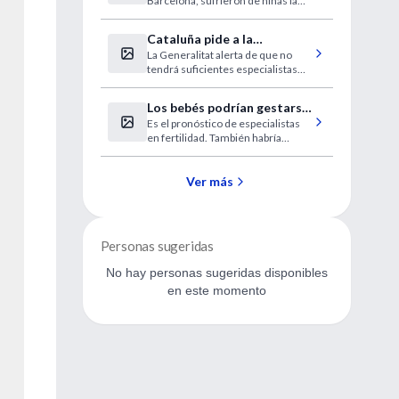
Barcelona, sufrieron de niñas la
mutilación en África.
Cataluña pide a la
La Generalitat alerta de que no
desesperada médicos
tendrá suficientes especialistas
extranjeros sin homologar
este verano.
Los bebés podrían gestarse
Es el pronóstico de especialistas
en el futuro con placentas
en fertilidad. También habría
artificiales
úteros externos.
Ver más
Personas sugeridas
No hay personas sugeridas disponibles
en este momento