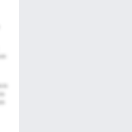
 en
o la
cia
sis