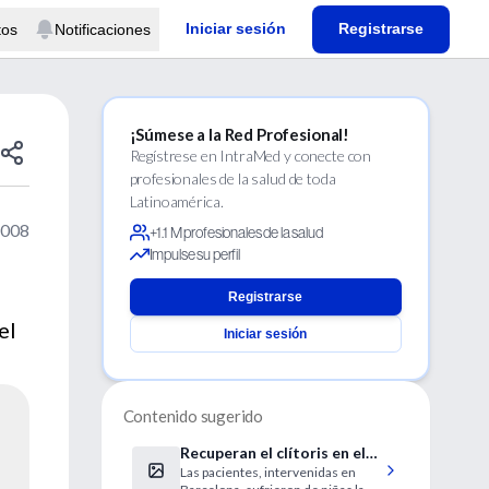
Iniciar sesión
Registrarse
tos
Notificaciones
¡Súmese a la Red Profesional!
Regístrese en IntraMed y conecte con
profesionales de la salud de toda
Latinoamérica.
2008
+1.1 M profesionales de la salud
Impulse su perfil
Registrarse
el
Iniciar sesión
Contenido sugerido
Recuperan el clítoris en el
Las pacientes, intervenidas en
quirófano