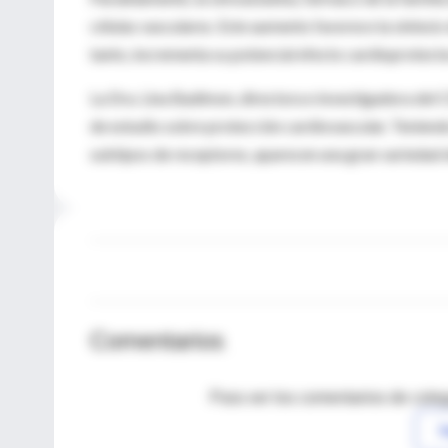
células vasculares. Este aumento favorece la síntesis 
tanto, incrementa su potencial efecto cardioprotecto
La Dra. Lina Badimon, directora e investigadora del
de estudio sobre protección cardiovascular. Teniendo 
subtipos de receptores, aparecen una gran variedad d
Comentarios
Para ver los comentarios de coleg
I