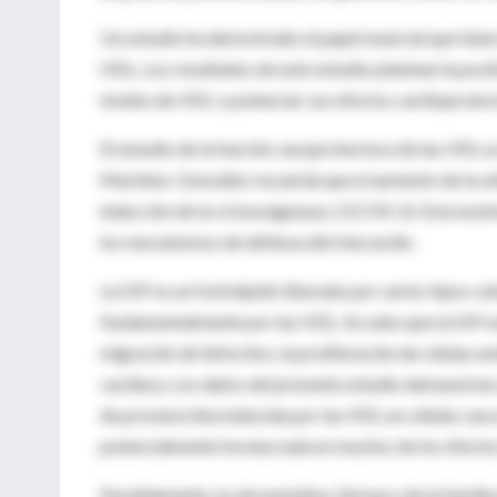
Un estudio ha demostrado el papel esencial que tiene 
HDL. Los resultados de este estudio plantean la posi
niveles de HDL o potenciar sus efectos cardioprotect
El estudio de la función vasoprotectora de las HDL es
Martínez-González recuerda que el aumento de la sín
inducción de la ciclooxigenasa-2 (COX-2). Esta enzim
los mecanismos de defensa del miocardio.
La S1P es un fosfolípido liberado por varios tipos cel
fundamentalmente por las HDL. Se sabe que la S1P es
migración de linfocitos, la proliferación de células e
cardíaca. Los datos del presente estudio demuestran q
de prostaciclina inducida por las HDL en células vas
potencialmente involucrada en muchos de los efectos
Paralelamente, la simvastatina, fármaco de la familia