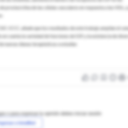
de prostaciclina de las células vasculares en respuesta a las HDL, y
r.
 CSIC-ICCC, añade que los resultados de este trabajo amplían el c
en cuenta la variedad de funciones de S1P, y la existencia de dive
e nuevas dianas terapéuticas a estudiar.
as o para expresar tu opinión debes iniciar sesión
ngresar a IntraMed