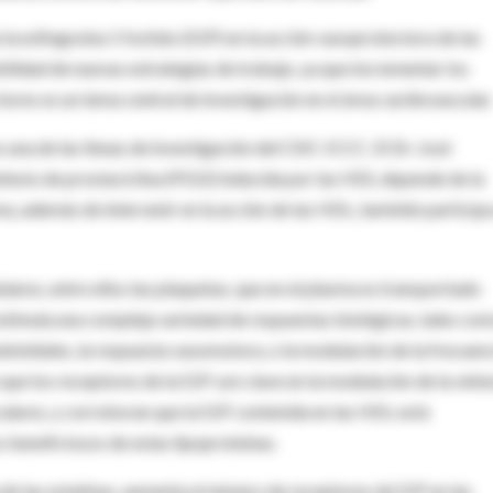
la esfingosina 1 fosfato (S1P) en la acción vasoprotectora de las
bilidad de nuevas estrategias de trabajo, ya que incrementar los
ores es un tema central de investigación en el área cardiovascular.
 una de las líneas de investigación del CSIC-ICCC. El Dr. José
tesis de prostaciclina (PGI2) inducida por las HDL depende de la
a, además de intervenir en la acción de las HDL, también participa
ulares, entre ellos las plaquetas, que en el plasma es transportado
timula una compleja variedad de respuestas biológicas, tales com
ndoteliales, la respuesta vasomotora, o la modulación de la frecuen
ue los receptores de la S1P son clave en la modulación de la sínte
culares, y corroboran que la S1P contenida en las HDL está
 beneficiosos de estas lipoproteínas.
 de las estatinas, aumenta el número de receptores de S1P en las