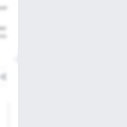
 por
ampo
rsos