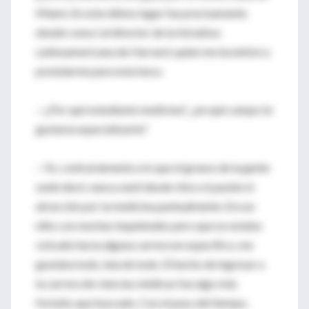
Miami. En este último lugar fue precisamente
donde conocí al director de la Iniciativa
Latinoamericana de Harvard, quien me incentivó a
postularme para esta beca.
—¿Por qué estudiaste medicina?, ¿en qué campo te
gustaría especializarte?
—Yo, contrariamente a lo que el grueso de la gente
suele decir, nunca sentí desde chico ni pasión ni
atracción por la medicina puntualmente. Era un
niño con muchas inquietudes pero que no estaba
volcado hacia alguna carrera en específico, me
gustaba todo, leía de todo. El hecho de ingresar a
la carrera de ciencias médicas fue algo más
fortuito que buscado. Con el paso del tiempo,