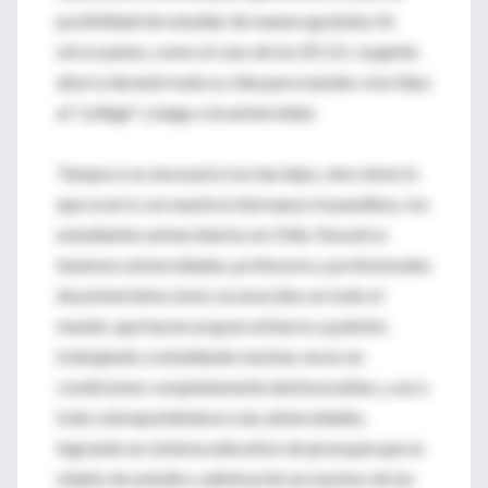
posibilidad de estudiar de manera gratuita. En
otros países, como el caso de los EE.UU., la gente
ahorra durante toda su vida para mandar a los hijos
al “college” y luego a la universidad.
Tampoco es necesario irse tan lejos, sino miren lo
que ocurre con nuestros hermanos trasandinos, los
estudiantes universitarios en Chile. Nosotros
tenemos universidades, profesores y profesionales
de primerísimo nivel, reconocidos en todo el
mundo, que hacen un gran esfuerzo a pulmón,
trabajando y estudiando muchas veces en
condiciones completamente desfavorables, y así y
todo sobreponiéndose a las adversidades,
logrando un sistema educativo de jerarquía que es
objeto de estudio y admiración en muchos de los