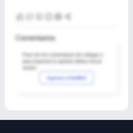
Comentarios
Para ver los comentarios de colegas o
para expresar tu opinión debes iniciar
sesión
Ingresar a IntraMed