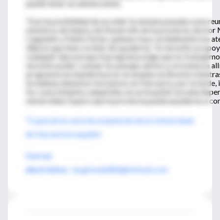
puede tener un adolescente).
Tuve la posibilidad de acceder la semana pasada a una reu
ministros de Salud y de Desarrollo de la provincia, doctor
Cappiello y Pablo Farías, quienes muy cordialmente me at
dijeron que iban a tratar de ayudarme. Yo necesito un ap
cualquier tipo porque el programa exige que no trabajemos
necesito poder costear los pasajes aéreos y mi estancia allí
programa me impide buscar un empleo en Boston mientras 
la mañana debemos formarnos en Harvard y, por la tarde, i
los conocimientos adquiridos en un hospital-escuela depe
universidad. Espero que la provincia pueda ayudarme a con
*Copia de la carta de aceptación de la Universidad
de Harvard en español
Correo
electrónico
:
leogrimaldi86@hotmail.com