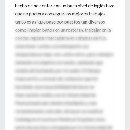
hecho de no contar con un buen nivel de inglés hizo
que no pudiera conseguir los mejores trabajos,
tanto es así que pasé por puestos tan diversos
como limpiar baños en un restorán, trabajar en la
cocina, reponer mercadería en cámaras de frío,
estacionar coches a la intemperie con
temperaturas bajo cero, entre otros, pero siempre
teniendo mi objetivo en mente, sabiendo que
estaba ahí luchando por mi sueño. El tiempo
transcurrió y a través de contactos que fui
haciendo, tuve la posibilidad de hacer un
intercambio médico en la Universidad de
Pennsylvania aún siendo estudiante y, más
recientemente, este año, de hacer un medical
training en el Jackson Medical Hospital como
parte de una beca otorgada por la Universidad de