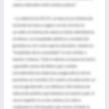
salud y educativo entre ambos países?
—La salud en los EE.UU. se basa en un sistema de
inclusión en base a seguro social, sin éste no
accedés al sistema de salud, no tenés identidad en
el mismo. Los hospitales públicos y la atención
gratuita no son como aquí en absoluto, siendo los
“hospitales de la comunidad” lo más similar a
nuestro sistema. Todo lo demás se mueve en torno
a grandes sumas de dinero que costean
normalmente las empresas aseguradoras de los
pacientes en cuestión. En cuanto a la educación, yo
soy un agradecido y un defensor del sistema de
educación pública que tenemos en nuestro país. A
veces la gente no se da cuenta y no valora
realmente lo afortunados que somos al tener la