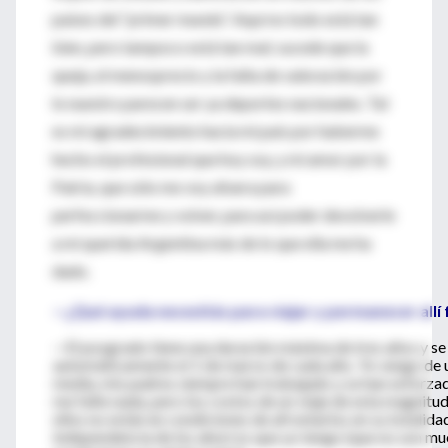
países del “primer mundo”. Aquí no todo está tan
bien, pero tampoco está tan mal; sucede que la
queja, el menosprecio y la falta de valoración por
lo nuestro parecen ser ya deportes nacionales. Tal
es mi agradecimiento hacia mi país por haberme
hecho el profesional que hoy soy, y mi amor por la
Patria, que sólo me voy afuera para
perfeccionarme y volver, para así poder devolverle
a mi querida Argentina más de lo que ella me ha
dado.
—¿Qué ayuda necesitás para viajar y permanecer all
—El posgrado tiene una duración máxima de tres años y se
automáticamente el 1 de marzo de cada año. Yo vengo de u
media, mis padres siempre han trabajado y se han esforza
me falte nada, pero los costos de un viaje de esta magnitu
ellos no están en condiciones de afrontarlos en su totalida
independencia de los ahorros que yo tengo (que no son mu