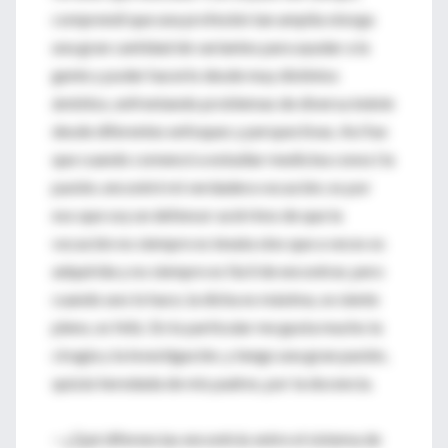
comprendí que una profesión tan amplia otorga
una gran cantidad de variantes para ayudar a la
gente y poder hacerlo desde muy distintos
ámbitos, enfrentando problemas de diversa índole
desde diferentes enfoques y perspectivas. Así fue
que cuando comencé a estudiar medicina conocí la
pasión, encontré mi verdadera vocación; es por
eso que soy un defensor acérrimo de que la
vocación no siempre es innata sino que a veces es
adquirida y no siempre es fácil de encontrar, pero
cuando uno lo hace, la dicha es máxima, se siente
pleno, es feliz. En lo particular me gusta mucho la
cirugía y la investigación, y tengo una gran pasión,
quizás heredada de mis padres, por la docencia.
—¿Qué diferencias encontrás entre el sistema de