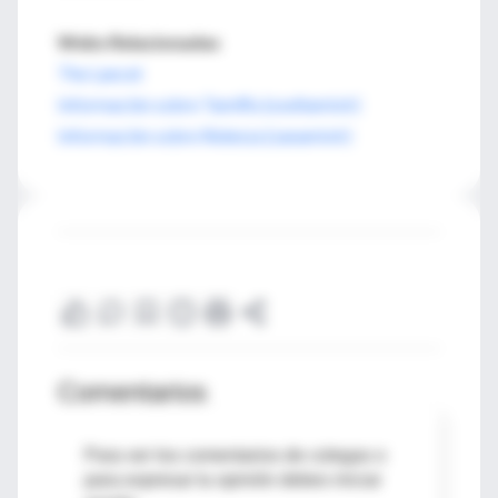
Webs Relacionadas
The Lancet
Información sobre Tamiflu (oseltamivir)
Información sobre Relenza (zanamivir)
Comentarios
Para ver los comentarios de colegas o
para expresar tu opinión debes iniciar