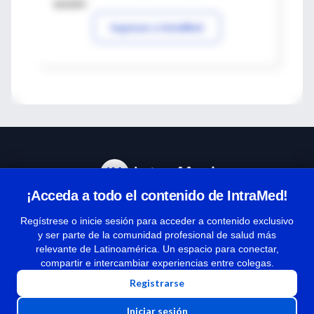
sesión
Ingresar a IntraMed
¡Acceda a todo el contenido de IntraMed!
Centro de Ayuda
Regístrese o inicie sesión para acceder a contenido exclusivo
y ser parte de la comunidad profesional de salud más
relevante de Latinoamérica. Un espacio para conectar,
Términos y condiciones
compartir e intercambiar experiencias entre colegas.
| Políticas de privacidad
Registrarse
| Todos los derechos reservados | Copyright 1997-2026
Iniciar sesión