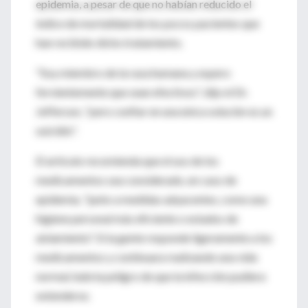
epidemia, a pesar de que no habían reducido el
índice de mortalidad de los pocos pacientes que
han recibido dicho tratamiento.
"Soy miembro de la raza humana y espero
fervientemente que sean efectivos", dijo el Dr.
Jefferson, "pero confiar en una única solución es un
suicidio".
El artículo recomienda que el uso de los
medicamentos sea considerado, en caso de
epidemia, "junto a medidas adyacentes, como una
higiene personal más eficiente o estados de
aislamiento". Si la gente responde ligeramente a los
medicamentos y continuara realizando una vida
normal, habría peligro de que la infección pudiera
extenderse.