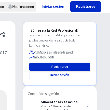
Iniciar sesión
Registrarse
tos
Notificaciones
¡Súmese a la Red Profesional!
Regístrese en IntraMed y conecte con
profesionales de la salud de toda
Latinoamérica.
2017
+1.1 M profesionales de la salud
Impulse su perfil
Registrarse
Iniciar sesión
Contenido sugerido
Aumentan las tasas de
Más de 3.9 millones de
mortalidad por