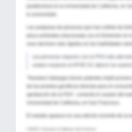
postdoctoral en la Universidad de California, en 
la universidad.
Las autopsias de personas que han sufrido de Al
placa amiloidea relacionada con el Alzheimer en 
unos declives más rápidos en las habilidades ment
Las personas mayores con la PHS más alta tuvi
estatus respecto al APOE E4, dijeron los autore
"Nuestros hallazgos tienen potentes implicaciones
de las pruebas genéticas directas para el consumi
aprobación de la FDA", comentó el coautor del estu
Universidad de California, en San Francisco.
El estudio aparece en una edición reciente de la r
FUENTE: University of California, San Francisco