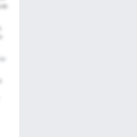
a de
s
n
 su
s