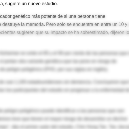
ca, sugiere un nuevo estudio.
icador genético más potente de si una persona tiene
 destruye la memoria. Pero solo se encuentra en entre un 10 y
ecientes sugieren que su impacto se ha sobrestimado, dijeron l
lzheimer en entre el 85 y el 90 por ciento de las personas que
 portan otra variante genética que las pone en riesgo de
 peligro poligénico (PHS, por sus siglas en inglés).
 de casi 1,100 estadounidenses sin demencia. Concluyeron que
an los participantes del estudio en progresar a la enfermedad d
e peligro poligénico puede identificar a las personas que son
rioro leve que tienen el mayor riesgo de desarrollar un declive
empo", dijo el primer autor del estudio, Chin Hong Tan. Tan, beca