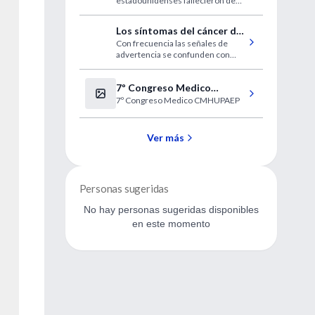
estadounidenses fallecieron de
enfermedades
EPOC en los últimos 35 años
respiratorias (USA)
Los síntomas del cáncer de
Con frecuencia las señales de
próstata no siempre son
advertencia se confunden con
obvios
otras afecciones
7º Congreso Medico
7º Congreso Medico CMHUPAEP
CMHUPAEP
Ver más
Personas sugeridas
No hay personas sugeridas disponibles
en este momento