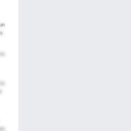
 un
os
 no
 la
e
rio