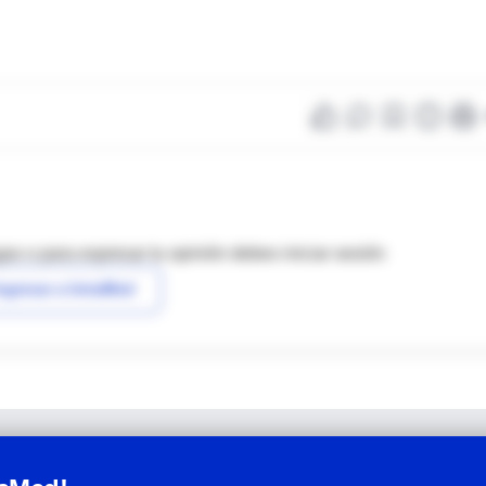
as o para expresar tu opinión debes iniciar sesión
ngresar a IntraMed