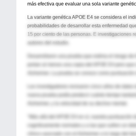
más efectiva que evaluar una sola variante genéti
La variante genética APOE E4 se considera el ind
probabilidades de desarrollar esta enfermedad que
15 por ciento de las personas. E investigaciones r
autores del estudio.
Desarrollaron una prueba que estima el riesgo de A
portan al menos una copia del APOE E4 pero que sí
Alzheimer. La prueba se conoce como puntuación de
Los investigadores revisaron cinco años de datos
nueva prueba podía predecir cuánto tiempo tardarí
Alzheimer, y la velocidad de su declive mental.
"Más allá del APOE E4 en sí, nuestra puntuación d
cognitivamente normales y a las que sufren un dete
clínico asociado con el Alzheimer a lo largo del ti