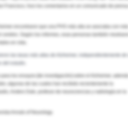
San Francisco, hizo los comentarios en un comunicado de prens
zheimer encontraron que una PHS más alta se asociaba con má
el cerebro. Según los informes, esas personas también mostraro
ales en vida.
eron las tasas más altas de Alzheimer, independientemente de
s del estudio.
 para los ensayos [de investigación] sobre el Alzheimer, ademá
dor, algunas de las cuales han recibido recientemente la
dio, Anders Dale, profesor de neurociencias y radiología en la
evista Annals of Neurology.