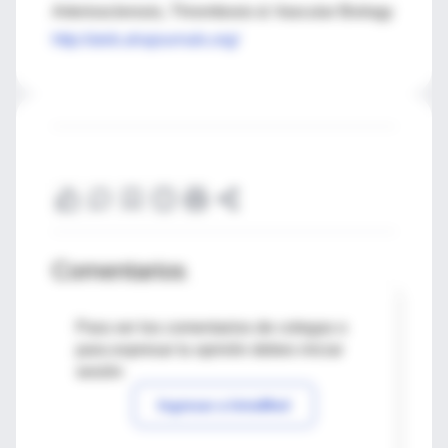
Arteriosclerosis, Thrombosis & Vascular Biology
http://atvb.ahajournals.org/
Comentarios
Para ver los comentarios de colegas o
para expresar tu opinión debes iniciar
sesión
Ingresar a IntraMed