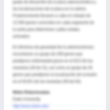
grado de desarrollo de la placa aterosclerótica y
las localizaciones de la placa en la arteria.
Posteriormente llevaron a cabo el cribado de
12.500 genes conocidos en cada segmento de
la aorta para determinar cuáles estaba
activados.
En términos de gravedad de la arteriosclerosis,
encontraron un grupo de 208 genes que
predijeron enfermedad grave en el 93,5 de las
muestras (29 de 31), así como un grupo de 28
genes que predijeron la localización de la lesión
en el 93,6% de las muestras (59 de 63).
Webs Relacionadas
Duke University
http://www.duke.edu/