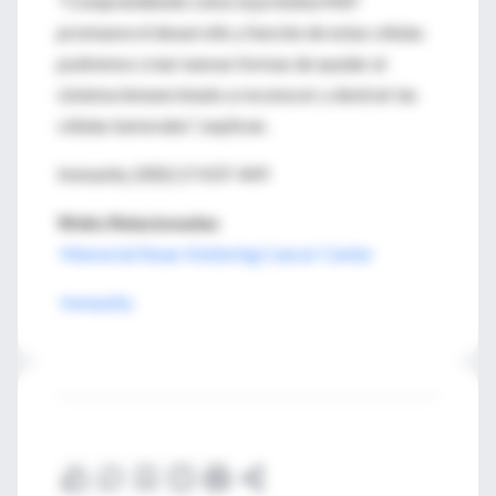
"Comprendiendo cómo la proteína MEF
promueve el desarrollo y función de estas células
podremos crear nuevas formas de ayudar al
sistema inmune innato a reconocer y destruir las
células tumorales", explican.
Immunity 2002;17:437-449
Webs Relacionadas
Memorial Sloan-Kettering Cancer Center
Immunity