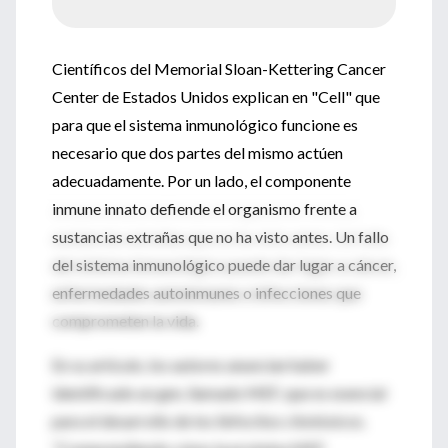
Científicos del Memorial Sloan-Kettering Cancer
Center de Estados Unidos explican en "Cell" que
para que el sistema inmunológico funcione es
necesario que dos partes del mismo actúen
adecuadamente. Por un lado, el componente
inmune innato defiende el organismo frente a
sustancias extrañas que no ha visto antes. Un fallo
del sistema inmunológico puede dar lugar a cáncer,
enfermedades autoinmunes o infecciones que
comprometen la vida.
En su artículo, los autores anuncian haber
identificado un gen, llamado MEF, que es esencial
para el desarrollo de los linfocitos citotóxicos.