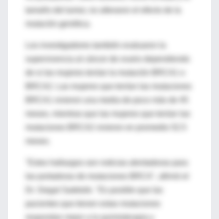
tamaño del tumor, no alteraron el efecto de la
mutación genética.
Los investigadores también evaluaron la
supervivencia al cáncer de ovario dependiendo
de si las mujeres tenían la mutación BRCA1 o
BRCA2. Las mujeres que tenían las mutaciones
BRCA1 vivieron una media de poco más de 45
meses, mientras que las mujeres que tenían las
mutaciones BRCA2 vivieron en promedio 52.5
meses.
"Estos hallazgos son noticias alentadoras para
las portadoras de mutaciones BRCA", afirmó el
Dr. Siegal Sadetzki. "Es posible que las
pacientes que tienen estas mutaciones
respondan mejor a la quimioterapia y