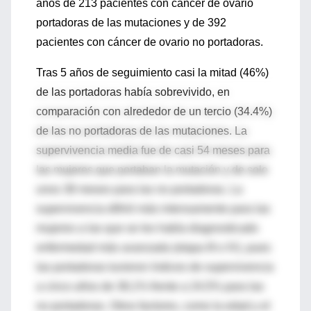
años de 213 pacientes con cáncer de ovario
portadoras de las mutaciones y de 392
pacientes con cáncer de ovario no portadoras.
Tras 5 años de seguimiento casi la mitad (46%)
de las portadoras había sobrevivido, en
comparación con alrededor de un tercio (34.4%)
de las no portadoras de las mutaciones. La
supervivencia media fue de casi 54 meses para
las mujeres que portaban la mutación y de solo
unos 38 meses para las no portadoras. La
supervivencia difirió más intensamente para las
mujeres a las que se les había diagnosticado
enfermedad más avanzada (etapa III o IV), pues
las portadoras tuvieron índices de supervivencia
a cinco años de 38,1% frente a 24,5% para las
no portadoras. Otros factores, como la edad y el