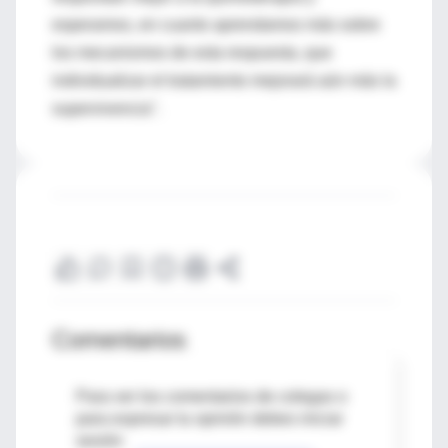
esperamos, en cuanto aprendamos más sobre
los mecanismos de esta respuesta, que
individualizar el tratamiento mejorará aún más la
supervivencia".
Comentarios
Para ver los comentarios de colegas o
para expresar tu opinión debes iniciar
sesión