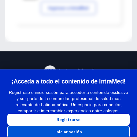
Ingresar a IntraMed
¡Acceda a todo el contenido de IntraMed!
Centro de Ayuda
Regístrese o inicie sesión para acceder a contenido exclusivo
y ser parte de la comunidad profesional de salud más
relevante de Latinoamérica. Un espacio para conectar,
Términos y condiciones
compartir e intercambiar experiencias entre colegas.
| Políticas de privacidad
Registrarse
| Todos los derechos reservados | Copyright 1997-2026
Iniciar sesión