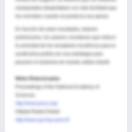
manipulados despertaban con más facilidad que
los normales cuando se producía una apnea.
En función de estos resultados, todavía
preliminares, los autores consideran que reducir
la actividad de los receptores nicotínicos para la
acetilcolina podría ser una estrategia para
prevenir el síndrome de muerte súbita infantil.
Webs Relacionadas
Proceedings of the National Academy of
Sciences
http://www.pnas.org/
Hôpital Robert Debré
http://www.ap-hop-paris.fr/