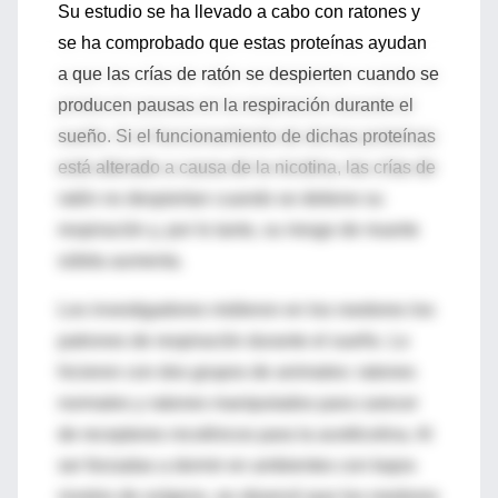
Su estudio se ha llevado a cabo con ratones y
se ha comprobado que estas proteínas ayudan
a que las crías de ratón se despierten cuando se
producen pausas en la respiración durante el
sueño. Si el funcionamiento de dichas proteínas
está alterado a causa de la nicotina, las crías de
ratón no despiertan cuando se detiene su
respiración y, por lo tanto, su riesgo de muerte
súbita aumenta.
Los investigadores midieron en los roedores los
patrones de respiración durante el sueño. Lo
hicieron con dos grupos de animales: ratones
normales y ratones manipulados para carecer
de receptores nicotínicos para la acetilcolina. Al
ser forzadas a dormir en ambientes con bajos
niveles de oxígeno, se observó que los roedores