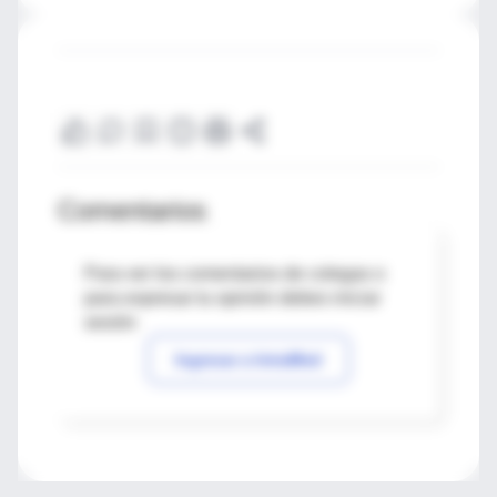
Comentarios
Para ver los comentarios de colegas o
para expresar tu opinión debes iniciar
sesión
Ingresar a IntraMed