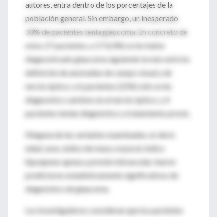
autores, entra dentro de los porcentajes de la
población general. Sin embargo, un inesperado
33% de pacientes tenía glaucoma. En concreto de
estos 27 pacientes, a 17 (63%) se les había
diagnosticado glaucoma siguiendo la más estricta
definición de anomalías de campo visual y de
nervio óptico; a 6 pacientes (22%) sólo se les
diagnostico cambios en el nervio óptico; y 4
pacientes tenían diagnóstico y tratamiento previo.
Ninguna de las variantes examinadas, es decir,
edad, sexo, índice de masa corporal, índice
hipoapnea-apnea y presión intraocular, fueron
predictores estadísticamente significativos de
diagnóstico de glaucoma.
Los investigadores consideran que los pacientes