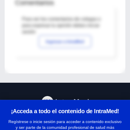
Comentarios
Para ver los comentarios de colegas o
para expresar tu opinión debes iniciar
sesión
Ingresar a IntraMed
¡Acceda a todo el contenido de IntraMed!
Centro de Ayuda
Regístrese o inicie sesión para acceder a contenido exclusivo
y ser parte de la comunidad profesional de salud más