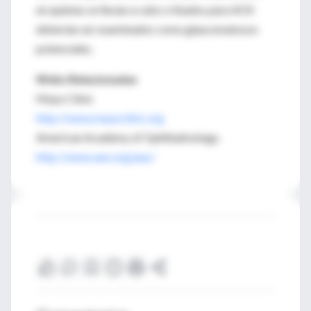
en quienes se llevan a cabo cribados para AOS
deberían ser examinados como glaucomatosos
potenciales.
Webs Relacionadas
Mayo Clinic
http://www.mayoclinic.org
American Academy of Ophthalmology
http://www.aao.org/aao/