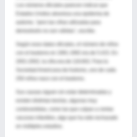
Los números oficiales parecen indicar que
Estados Unidos atraviesa una epidemia de
autismo, "pero las cifras utilizadas para
demostrarlo no son válidas", escribe.
Según esos datos oficiales, el número de niños
con el trastorno en 1991-1992 era de 5.415. En
2001-2002, la cifra era de 118.602. Para la
Sociedad Americana de Autismo, uno de cada
250 niños nace con el trastorno.
Sus causas siguen sin estar determinadas y
existen distintas teorías, algunas muy
controvertidas, como las que culpan a ciertas
vacunas infantiles, algo que ha sido rechazado
en múltiples estudios.