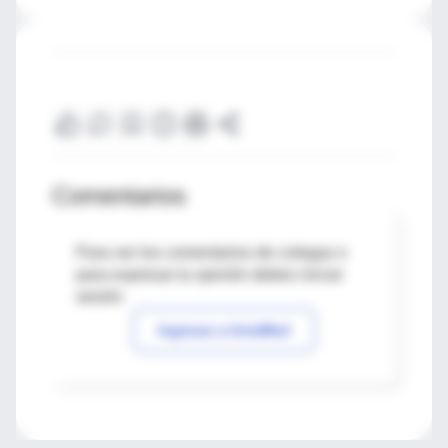
Comentarios
Para ver los comentarios de colegas o
para expresar tu opinión debes iniciar
sesión
Ingresar a IntraMed