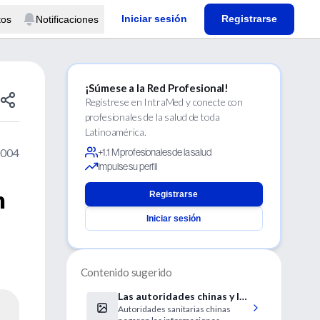
Iniciar sesión
Registrarse
tos
Notificaciones
¡Súmese a la Red Profesional!
Regístrese en IntraMed y conecte con
profesionales de la salud de toda
Latinoamérica.
2004
+1.1 M profesionales de la salud
Impulse su perfil
n
Registrarse
Iniciar sesión
Contenido sugerido
Las autoridades chinas y la
Autoridades sanitarias chinas
OMS niegan la confirmación