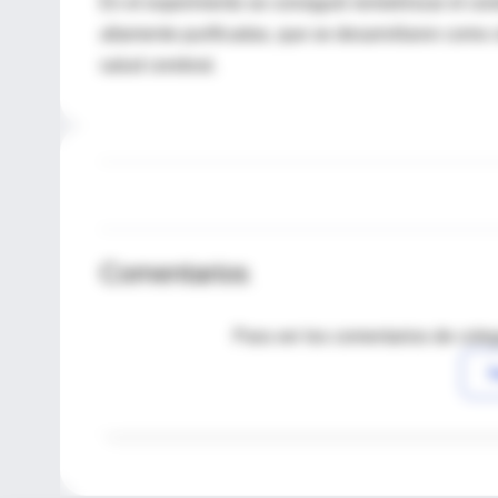
En el experimento se consiguió remielinizar el ce
altamente purificadas, que se desarrollaron como c
salud cerebral.
Comentarios
Para ver los comentarios de coleg
I