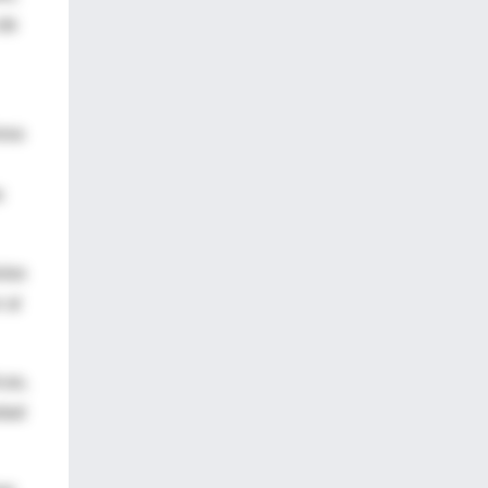
 de
osa
o
ulas
 al
cas,
edad