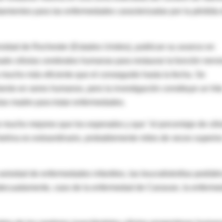
atamientos para las enfermedades caracterizadas por la pérdida
rsidad de Rochester (Estados Unidos), publican su avance en
do células cerebrales humanas para restaurar la función nervi
 mucho más eficiente que el conseguido hasta la fecha. Se
ento en seres humanos, pero la investigación constituye un hit
ulas madre para tratar enfermedades.
 mucho mejores que los esperados y que "el porcentaje de cél
lina es extraordinario, probablemente miles de veces superior
ariedad de enfermedades infantiles, las leucodistrofias pediátri
 adecuadamente, caso de la enfermedad de Canavan, la enferm