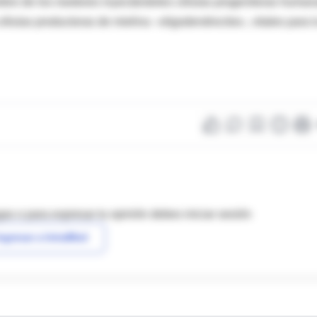
rebro de los roedores inyectándoles células progenitoras human
élulas productoras de mielina –oligodendrocitos-, vitales para l
as o para expresar tu opinión debes iniciar sesión
ngresar a IntraMed