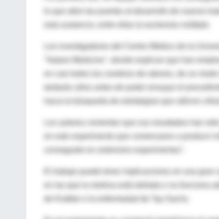
lo que abre las puertas al desarrollo de nuevos tr
esta sustancia, entre ellas la esclerosis múltiple.
Los investigadores del Centro Médico de la Unive
"Nature Medicine", donde explican que han emplea
en casi todos los cerebros de ratones, de un modo
tardarán años antes de poder ensayar el procedimi
hacia la búsqueda de estrategias que utilicen cél
Los autores comentan que sus resultados han sido
en este experimento que comenzaron a producir mie
conseguido en anteriores experimentos".
El trabajo puede tener implicaciones en una gran v
en las que la mielina está dañada o no funciona
de Krabbe o la enfermedad de Tay-Sachs.