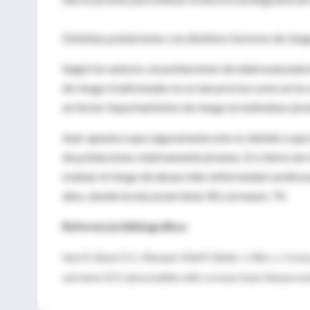
Distintas poblaciones con distintos factores de ries
Según los autores, en poblaciones de edad avanzada l
de riesgo tradicionales no es tan precisa como en los
un factor importantísimo de riesgo en individuos jóve
Auer apunta a que seguramente esto es debido a que l
de poblaciones relativamente jóvenes. El criterio de
evaluar el riesgo de desarrollar enfermedad cardiova
años, donde la más joven tenía 30 y la mayor, 74.
Referencia bibliográfica:
Auer R.; Bauer D.C.; Marqués-Vidal P.; Butler J.; Min L.J.; Corn
and minor ECG abnormalities with coronary heart disease ev