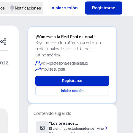
Iniciar sesión
Registrarse
tos
Notificaciones
¡Súmese a la Red Profesional!
Regístrese en IntraMed y conecte con
profesionales de la salud de toda
Latinoamérica.
2012
+1.1 M profesionales de la salud
Impulse su perfil
Registrarse
Iniciar sesión
Contenido sugerido
“Los órganos
El científico estadounidense Irving
trasplantados provendrán