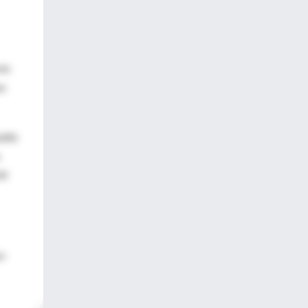
res
on
udio
49
or