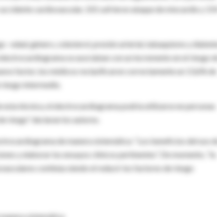
 accidente cardiovascular, 101 sufrieron ataque de miocardio y 15
o –edad, género, colesterol, presión arterial, tabaquismo y diabet
el electrocardiograma se asociaban con un incremento en el riesgo d
nuevo factor, los médicos reclasificaron correctamente un 13,6% de
riesgo intermedio.
de esta técnica, el electrocardiograma podría utilizarse en personas
e riesgo” declaran los autores.
lectrocardiograma de manera sistemática: “Los beneficios del uso d
ones y elaborar los ensayos clínicos pertinentes”. De momento, “la
vasculares continúa siendo el reducir los factores de riesgo
e manera sistemática