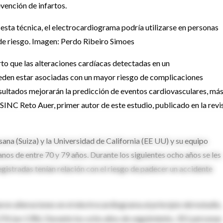
evención de infartos.
e esta técnica, el electrocardiograma podría utilizarse en personas
 de riesgo. Imagen: Perdo Ribeiro Simoes
to que las alteraciones cardíacas detectadas en un
eden estar asociadas con un mayor riesgo de complicaciones
ultados mejorarán la predicción de eventos cardiovasculares, má
a SINC Reto Auer, primer autor de este estudio, publicado en la revi
ana (Suiza) y la Universidad de California (EE UU) y su equipo
nos de entre 70 y 79 años. Durante los siguientes ocho años se les
registradas tenían relación con el riesgo de padecer un accidente
ron alteraciones en el electrocardiograma al principio del estudio,
276 (un 13%). Durante los ocho años de seguimiento, 351 personas