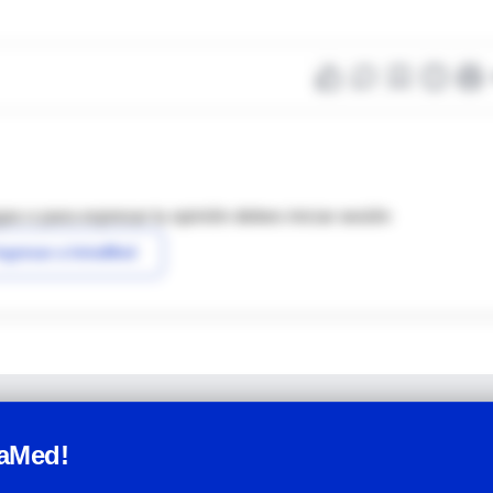
as o para expresar tu opinión debes iniciar sesión
ngresar a IntraMed
raMed!