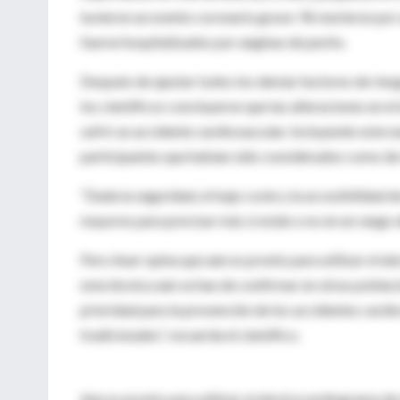
tuvieron un evento coronario grave: 96 murieron por
fueron hospitalizados por anginas de pecho.
Después de ajustar todos los demás factores de riesg
los científicos concluyeron que las alteraciones en 
sufrir un accidente cardiovascular. Incluyendo este 
participantes que habían sido considerados como de 
“Dada la seguridad, el bajo coste y la accesibilidad 
mayores para precisar más si están o no en un rango d
Pero Auer opina que aún es pronto para utilizar el e
esta técnica aún se han de confirmar en otras poblaci
prioridad para la prevención de los accidentes cardio
tradicionales”, recuerda el científico.
Aún es pronto para utilizar el electrocardiograma d