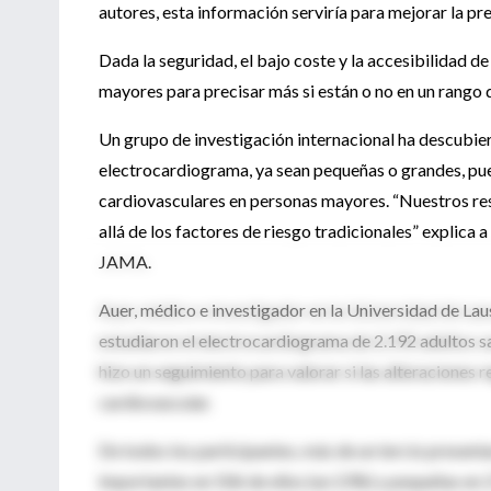
autores, esta información serviría para mejorar la pr
Dada la seguridad, el bajo coste y la accesibilidad d
mayores para precisar más si están o no en un rango
Un grupo de investigación internacional ha descubier
electrocardiograma, ya sean pequeñas o grandes, pu
cardiovasculares en personas mayores. “Nuestros res
allá de los factores de riesgo tradicionales” explica 
JAMA.
Auer, médico e investigador en la Universidad de Laus
estudiaron el electrocardiograma de 2.192 adultos sa
hizo un seguimiento para valorar si las alteraciones 
cardiovascular.
De todos los participantes, más de un tercio presenta
importantes en 506 de ellos (un 23%) y pequeñas en 