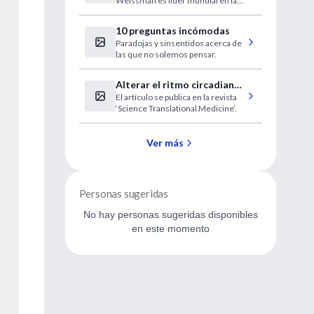
Weissman es líder mundial en la
de células madre
investigación con células madre.
embrionarias”
10 preguntas incómodas
Paradojas y sinsentidos acerca de
las que no solemos pensar.
Alterar el ritmo circadiano
El artículo se publica en la revista
potencia el riesgo de
‘Science Translational Medicine’.
diabetes
Ver más
Personas sugeridas
No hay personas sugeridas disponibles
en este momento