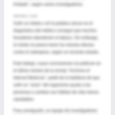
limitado", según varios investigadores.
CRISTINA G. LUCIO
Sufrir un infarto u oír la palabra cáncer en el
diagnóstico del médico consigue que muchos
fumadores abandonen el tabaco. Sin embargo,
el miedo no parece tener los mismos efectos
contra el sobrepeso, según un reciente estudio.
Este trabajo, cuyas conclusiones se publican en
el último número de la revista ''Archives of
Internal Medicine'', partió de la hipótesis de que
sufrir un ''aviso'' del organismo ayuda a las
personas a cambiar sus hábitos de vida menos
saludables.
Para averiguarlo, un equipo de investigadores