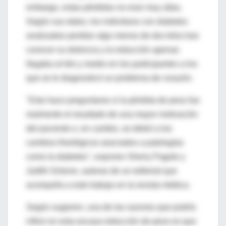
embargo, estas pérdidas no eran muy altas.
Según sus datos, los individuos con diabetes
analizados perdían algo menos de dos kilos tras
conocer su dolencia y la reducción apenas
llegaba al kilo y medio en los participantes a los
que se le diagnosticó un problema de corazón.
"Esto hace preguntarse si la pérdida de peso fue
realmente el resultado de una mayor motivación
del paciente o, en cambio, se debió a los
cambios fisiológicos asociados a patologías
como la diabetes", exponen Sherry Pagoto y
Judith Ockene, autoras de un editorial que
acompaña a este trabajo en la revista médica.
Según sugieren, una de las razones que podría
influir en esta escasa reducción de peso es que