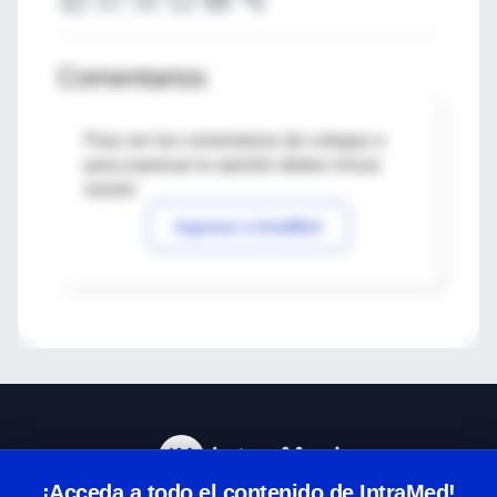
Comentarios
Para ver los comentarios de colegas o
para expresar tu opinión debes iniciar
sesión
Ingresar a IntraMed
¡Acceda a todo el contenido de IntraMed!