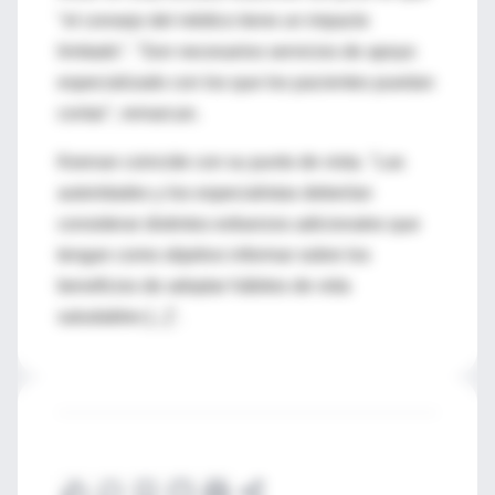
"el consejo del médico tiene un impacto
limitado". "Son necesarios servicios de apoyo
especializado con los que los pacientes puedan
contar", remarcan.
Keenan coincide con su punto de vista. "Las
autoridades y los especialistas deberían
considerar distintos esfuerzos adicionales que
tengan como objetivo informar sobre los
beneficios de adoptar hábitos de vida
saludables [...]".