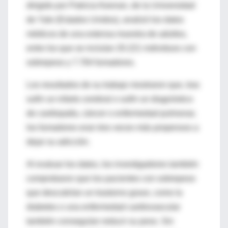
dirigido por Patricia Keenan, de la Universidad
de Yale (Estados Unidos), analizó los datos
médicos de una extensa muestra de adultos,
entre los que se incluían 20.221 individuos con
sobrepeso y 7.764 fumadores.
Los resultados de su trabajo mostraron que, tras
sufrir un infarto cerebral o sufrir un diagnóstico
de cardiopatía, cáncer o enfermedad pulmonar,
los fumadores eran tres veces más propensos a
dejar su adicción.
Al evaluar los datos, los investigadores también
comprobaron que los pacientes con sobrepeso
que descubrían un trastorno grave, como la
diabetes o una enfermedad cardiovascular
también conseguían reducir su peso. Sin