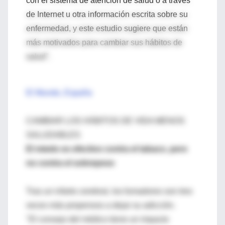
con el sistema de atención de salud o a través
de Internet u otra información escrita sobre su
enfermedad, y este estudio sugiere que están
más motivados para cambiar sus hábitos de
salud".
El Mundo, España
CAMBIAR LOS HÁBITOS DE VIDA MENOS
SALUDABLES
El miedo es efectivo contra el tabaco, pero
no contra el sobrepeso
Tras un infarto cerebral, los fumadores son tres
veces más propensos a dejar su adicción.
"El consejo del médico tiene un impacto