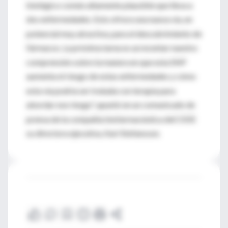
biológico común altamente plausible que lleva a
dos enfermedades. Esto ofrece una nueva vía, en
potencial muy atractiva, para el descubrimiento de
fármacos. La próxima tarea es acrecentar nuestra
comprensión sobre la manera en que esta SNP
aumenta el riesgo de estas enfermedades y cómo
esta vía podría ser tratada con terapia para
abordar ese riesgo", apuntó en un comunicado de
prensa de la compañía biofarmacéutica deCODE
su directora ejecutiva, Kari Stefansson.