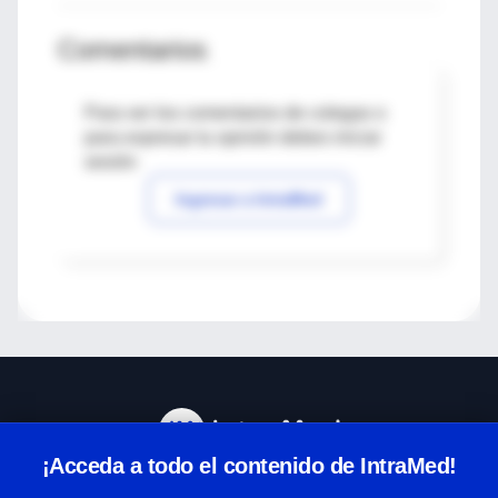
Comentarios
Para ver los comentarios de colegas o
para expresar tu opinión debes iniciar
sesión
Ingresar a IntraMed
¡Acceda a todo el contenido de IntraMed!
Centro de Ayuda