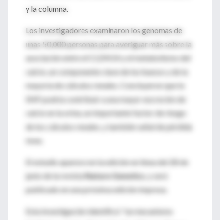
y la columna.
Los investigadores examinaron los genomas de
unas 50,000 personas para averiguar más sobre la
asociación entre el CLDN14 y el metabolismo del
calcio, un componente clave de los huesos y de la
mayoría de cálculos renales. Concluyeron que la
SNP podría contribuir a una mayor excreción de
calcio en la orina, un importante factor de riesgo
de los cálculos renales, y también señal de pérdida
ósea.
El estudio aparece en la edición en línea del 28 de
junio de la revista
Nature Genetics
, y será
publicado en una próxima edición impresa.
Esta investigación identificó "un mecanismo