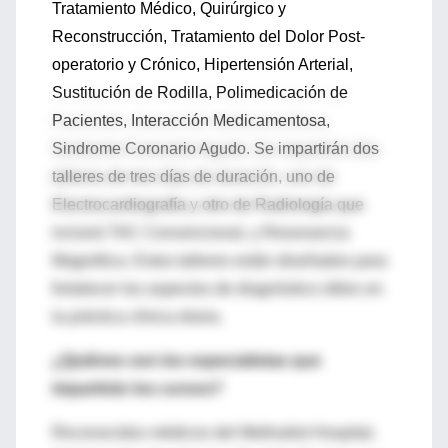
Tratamiento Médico, Quirúrgico y
Reconstrucción, Tratamiento del Dolor Post-
operatorio y Crónico, Hipertensión Arterial,
Sustitución de Rodilla, Polimedicación de
Pacientes, Interacción Medicamentosa,
Sindrome Coronario Agudo. Se impartirán dos
talleres de tres días de duración, uno de
Electrocardiografía y otro de Radiología que
incluirá TAC Convencional, y Resonancia
Magnética. Estos talleres están diseñados para
fortalecer los aspectos de diagnóstico útiles en
la práctica clínica diaria.
¿Quiénes son los especialistas que
impartirán los cursos?
Reconocidos médicos del Methodist Hospital,