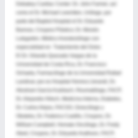
Debakey Cardiac Center: Dr. John Farmer, así
como el Dr. Michael Lewintton, Urólogo, por
parte del Baptist Hospital el Dr. Eduardo
Barroso, Cirujano Plástico; Dr. Moisés
Lutsgarten, Médico Anestesiólogo con
especialidad en Tratamiento del Dolor.
El Dr. Orlando Quezada Vargas de la
Universidad de Costa Rica, Dr. Francisco
Ochaeta, Farmacólogo de la Universidad Rafael
Landivar, por es Hospital Herrera Llerandi, Dr.
Abraham García Kutzbach, Reumatólogo, FACP,
Dr. Alejandro Nitsch, Medicina Interna, Diabetes,
Dr. Carlos Alejos, FACGO, Ginecólogo y
Obstetra, Dr. Federico Castillo, Cirujano, Dr.
William Campbell, Hemato Oncólogo, Dr. Fredy
Abed, Cirujano, Dr. Eduardo Arathoon, FACP,