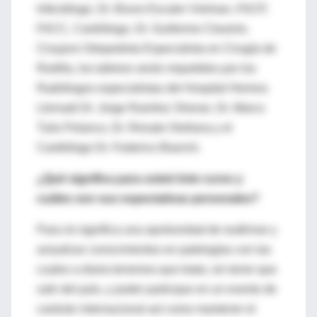
Infectólogo, Dr. Bruno Escaler Vielman, FACP,
FACC, Cardiólogo, Dr. Guillermo Claverie,
Cirujano Ortopedista Especialista en Cirugía de
Rodilla, los talleres serán impartidos por los
Radiólogos especialistas del Hospital Herrera
Llernadi Dr. Jorge Ramírez Sheran, Dr. Marco
Tulio Polanco, Dr. Renato Orellana y el
Cardiólogo Dr. Federico Bianchi.
¿Qué significa para usted éste curso y
cuáles son sus expectativas personales?
Para mi significa una oportunidad de reafirmar y
actualizar conocimientos en patologías con las
cuales a diaria tenemos que tratar, sin tener que
salir del país, y poder participar en un evento de
carácter internacional así como mantener el