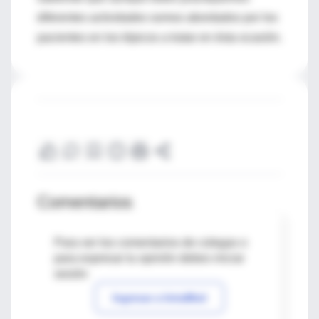
diferentes actividades somos abordados por los
pacientes en los tópicos a tratar en ésta ocasión.
Comentarios
Para ver los comentarios de colegas o
para expresar tu opinión debes iniciar
sesión
Ingresar a IntraMed