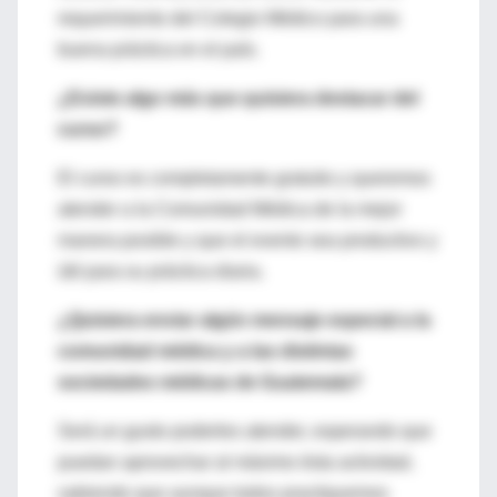
requerimiento del Colegio Médico para una
buena práctica en el país.
¿Existe algo más que quisiera destacar del
curso?
El curso es completamente gratuito y queremos
atender a la Comunidad Médica de la mejor
manera posible y que el evento sea productivo y
útil para su práctica diaria.
¿Quisiera enviar algún mensaje especial a la
comunidad médica y a las distintas
sociedades médicas de Guatemala?
Será un gusto poderles atender, esperando que
puedan aprovechar al máximo ésta actividad,
sabiendo que aunque todos practiquemos