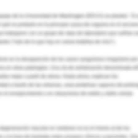
equipo de la Universidad de Washington (EEUU) se planteó. 'Si 
or qué no probarlo en la principal causa de ceguera en el ancian
trabajaron con un grupo de ratas de laboratorio que sufrían e
dante ("más de lo que hay en varias botellas de vino").
fecto en la desaparición de los vasos sanguíneos irregulares po
ra en otras patologías. Una vía de señalización denominada e
iar mejor a partir de ahora. Hasta ahora, explican los
idad a través de las sirtuinas, unas proteínas capaces de prolo
n el envejecimiento o en situaciones de estrés y daño celular.
egeneración macular en roedores no es el mismo al de los
 a la hora de trasladar estos ensayos clínicos a pacientes. Un