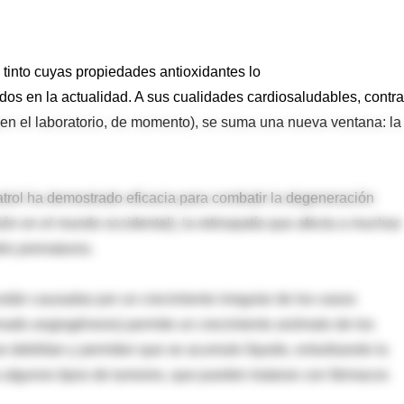
o tinto cuyas propiedades antioxidantes lo
os en la actualidad. A sus cualidades cardiosaludables, contra
 (en el laboratorio, de momento), se suma una nueva ventana: la
atrol ha demostrado eficacia para combatir la degeneración
ión en el mundo occidental), la retinopatía que afecta a muchas
bés prematuros.
stán causadas por un crecimiento irregular de los vasos
nado angiogénesis) permite un crecimiento anómalo de los
 debilitan y permiten que se acumule líquido, enturbiando la
 a algunos tipos de tumores, que pueden tratarse con fármacos