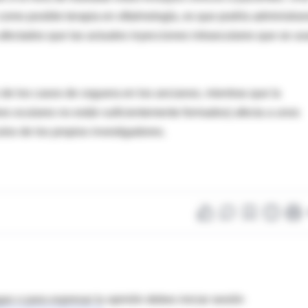
o como posible terapia en oftalmología, es que podría administra
afectados que las actuales inyecciones intraoculares que se us
e los casos de ceguera en los ancianos, mientras que la
res oculares no están suficientemente formados) afecta a unos
os de los propios investigadores.
as o para expresar tu opinión debes iniciar sesión