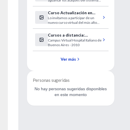
aguantar los ataques del sistema
inmune.
Curso Actualización en
Lo invitamos a participar de un
Psicofarmacología Clínica
nuevo curso virtual del más alto
nivel, disponible en forma gratuita
para los usuarios de IntraMed.
Cursos a distancia:
¡Últimas vacantes!
Campus Virtual Hospital Italiano de
Hospital Italiano
Buenos Aires - 2010
Ver más
Personas sugeridas
No hay personas sugeridas disponibles
en este momento