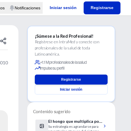
Iniciar sesión
Registrarse
tos
Notificaciones
¡Súmese a la Red Profesional!
Regístrese en IntraMed y conecte con
profesionales de la salud de toda
Latinoamérica.
2010
+1.1 M profesionales de la salud
Impulse su perfil
Registrarse
Iniciar sesión
Contenido sugerido
El hongo que multiplica por
Su estrategia es agrandarse para
mil su tamaño