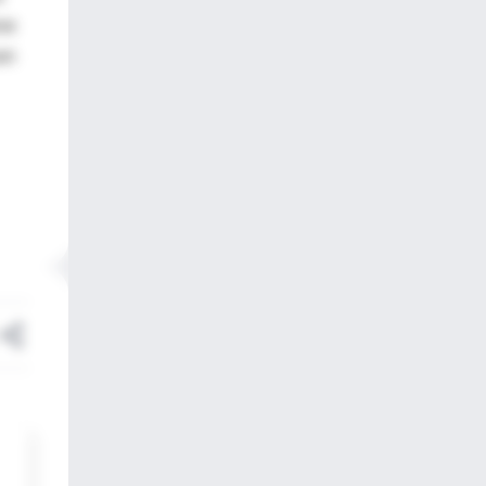
rse
an