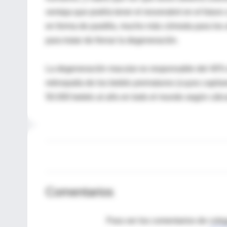
ventaja que podría tener el resveratrol en el futur
en forma de pastilla, mucho más cómoda para los 
para tratar de frenar la degeneración.
La degeneración macular es responsable del 40% d
retinopatía de los bebés prematuros (cuyos capila
50.000 bebés al año en todo el mundo según cálcul
Comentarios
Para ver los comentarios de coleg