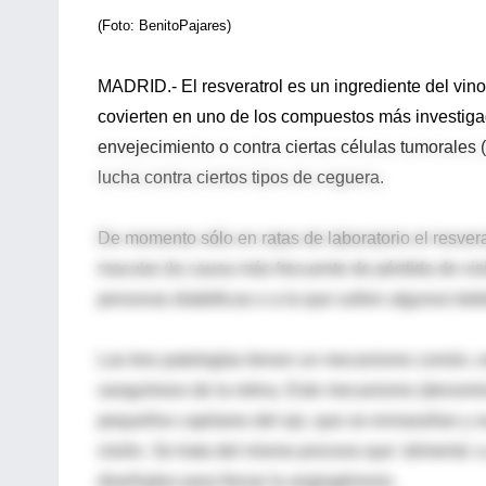
(Foto: BenitoPajares)
MADRID.- El re
sveratrol es un ingrediente del vin
covierten en uno de los compuestos más investigad
envejecimiento o contra ciertas células tumorales
lucha contra ciertos tipos de ceguera.
De momento sólo en ratas de laboratorio el resver
macular (la causa más frecuente de pérdida de vis
personas diabéticas o a la que sufren algunos be
Las tres patologías tienen un mecanismo común, e
sanguíneos de la retina. Este mecanismo (denomi
pequeños capilares del ojo, que se enmarañan y se
visión. Se trata del mismo proceso que 'alimenta'
diseñados para frenar la angiogénesis.