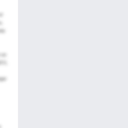
el
o,
sta
r un
EF2,
ngar
a