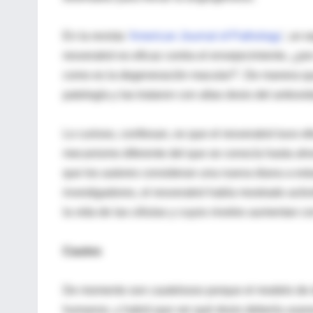
En la revista '
American Journal of Pathology
', un 
resveratrol es eficaz contra el envejecimiento, ¿p
como es la degeneración macular?'. De manera que 
patología y las trataron con altas dosis del antioxi
Lo curioso, confiesan, es que el resveratrol tuvo e
mecanismo diferente del que se conocía hasta aho
que los autores consideran una nueva diana a estud
investigadores, el resveratrol había mostrado activ
la vida de las células y cuyos niveles aumentan co
Cautos
De momento son cautelosos porque el modelo de d
humanos, y habrá que ver qué dosis debería usarse