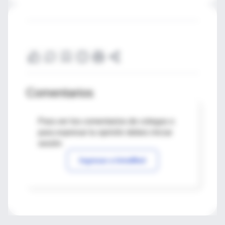
Comentarios
Para ver los comentarios de colegas o
para expresar tu opinión debes iniciar
sesión
Ingresar a IntraMed