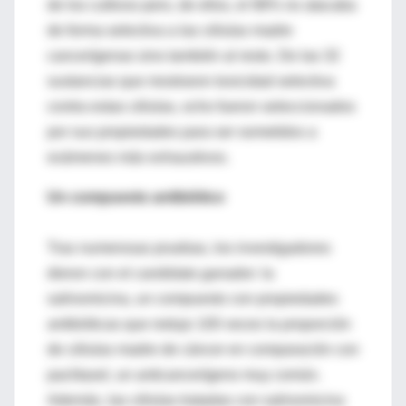
de los cultivos pero, de ellos, el 98% no atacaba
de forma selectiva a las células madre
cancerígenas sino también al resto. De las 32
sustancias que mostraron toxicidad selectiva
contra estas células, ocho fueron seleccionados
por sus propiedades para ser sometidos a
exámenes más exhaustivos.
Un compuesto antibiótico
Tras numerosas pruebas, los investigadores
dieron con el candidato ganador: la
salinomicina, un compuesto con propiedades
antibióticas que redujo 100 veces la proporción
de células madre de cáncer en comparación con
paclitaxel, un anticancerígeno muy común.
Además, las células tratadas con salinomicina