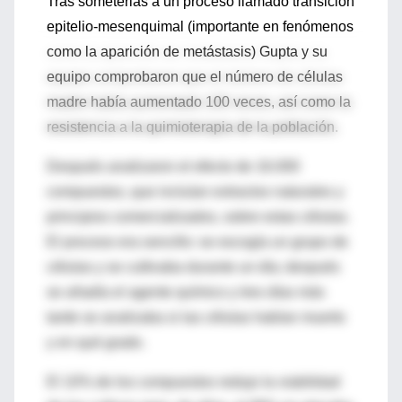
Tras someterlas a un proceso llamado transición
epitelio-mesenquimal (importante en fenómenos
como la aparición de metástasis) Gupta y su
equipo comprobaron que el número de células
madre había aumentado 100 veces, así como la
resistencia a la quimioterapia de la población.
Después analizaron el efecto de 16.000
compuestos, que incluían extractos naturales y
principios comercializados, sobre estas células.
El proceso era sencillo: se escogía un grupo de
células y se cultivaba durante un día; después
se añadía el agente químico y tres días más
tarde se analizaba si las células habían muerto
y en qué grado.
El 10% de los compuestos redujo la viabilidad