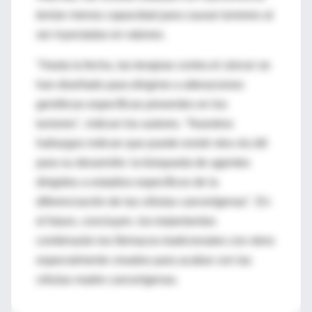
tenían menos capacidad para causar tumores al
ser inyectadas en ratones.
"Hasta la fecha, las terapias contra el cáncer se
han diseñado para dirigirse a alteraciones
genéticas específicas presentes en los
tumores", indican los autores. "Nuestros
hallazgos indican que puede existir otra vía útil
para su desarrollo: la búsqueda de agentes
dirigidos a estadios específicos de la
diferenciación de las células cancerígenas". En
el futuro, concluyen, los tratamientos
combinarán los fármacos tradicionales con otros
especialmente creados para acabar con las
células madre cancerígenas.