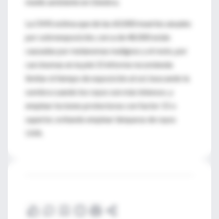
medio ambiente en Ginebra.
La OMS estima que de las 60.000 muertes anuales
por sobreexposición, cerca de 48.000 están
causadas por melanomas malignos y el resto, por
carcinomas en la piel. El informe recomienda
limitar el tiempo de exposición al sol, buscando la
sombra cuando los rayos son más intensos, y
emplear lociones protectoras con factor 15 o
superior, evitando emplear lámparas de rayos
UVA.