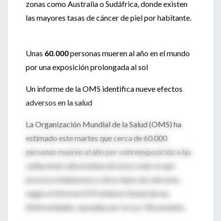
zonas como Australia o Sudáfrica, donde existen
las mayores tasas de cáncer de piel por habitante.
Unas
60.000
personas mueren al año en el mundo
por una exposición prolongada al sol
Un informe de la OMS identifica nueve efectos
adversos en la salud
La Organización Mundial de la Salud (OMS) ha
estimado este martes que cerca de 60.000
personas mueren al año por sobreexposición a las
radiaciones ultravioleta de la luz solar, lo que
provoca melanomas y otros tipos de cánceres,
según el informe El Problema Global de las
Enfermedades causadas por la Luz Ultravioleta.