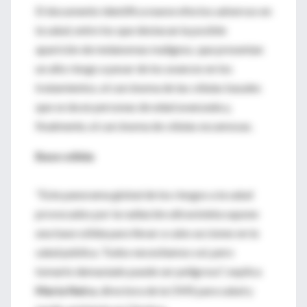
El documento identifica nueve efectos adversos en
la salud, entre los que destacan la posible
aparición de melanomas malignos, que presentan
un alto riesgo a pesar de los avances en los
tratamientos, el carcinoma de las células basales
que se da en personas de edad avanzada y,
finalmente, el carcinoma de células escamosas.
Base sólida
"Este panorama global de los riesgos a la salud
provocados por la radiación ultravioleta supone
una base sólida para llevar a cabo acciones en la
salud pública. Todos necesitamos sol, pero
tomarlo demasiado puede ser peligroso", explica
Maria Neira
, directora de la OMS para salud y