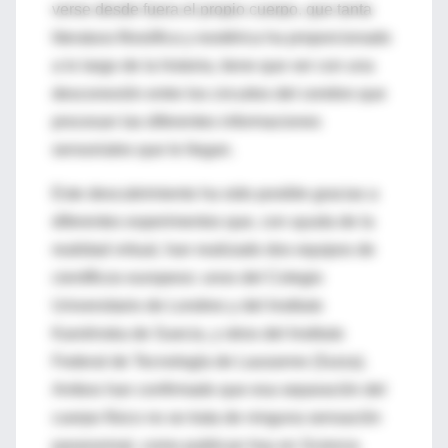
verse desde fuera el propio cuerpo, que tanta
literatura filosófica y esotérica ha proporcionado
a lo largo de la historia, tiene que ver con una
desconexión entre los circuitos del cerebro que
procesan las diferentes informaciones
sensoriales que le llegan.
Este descubrimiento ha sido posible gracias a
diferentes experimentos que, con ayuda de la
realidad virtual, han realizado dos equipos de
científicos europeos: unos del Colegio
Universitario de Londres y del Instituto
Karolinska de Suecia, y otros del Instituto
Federal de Tecnología de Lausanne (Suiza).
Ambos han confirmado que esa separación del
cuerpo físico no se trata de ninguna sensación
paranormal, como publican hoy en Science.