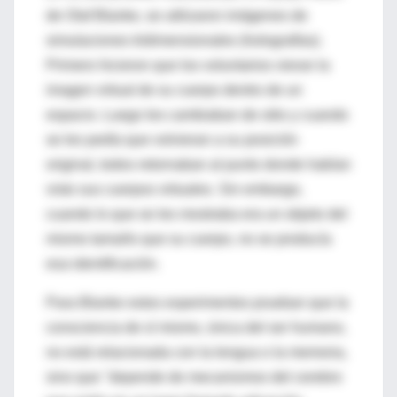
de Olaf Blanke, se utilizaron imágenes de
simulaciones tridimensionales (holografías).
Primero hicieron que los voluntarios vieran la
imagen virtual de su cuerpo dentro de un
espacio. Luego les cambiaban de sitio y cuando
se les pedía que volvieran a su posición
original, todos retornaban al punto donde habían
visto sus cuerpos virtuales. Sin embargo,
cuando lo que se les mostraba era un objeto del
mismo tamaño que su cuerpo, no se producía
esa identificación.
Para Blanke estos experimentos prueban que la
consciencia de sí mismo, única del ser humano,
no está relacionada con la lengua o la memoria,
sino que "depende de mecanismos del cerebro