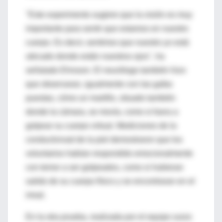
"Este experimento sugiere que la visión es muy
importante para sentir que estamos en nuestro
cuerpo. Es decir, sentimos que nuestro yo está
ubicado donde están nuestros ojos", ha
señalado Ehrsson. El neurólogo también hizo
que observaran, igualmente con las gafas
puestas, cómo un martillo, situado también
donde la cámara, se movía, como si fuera a
golpear su cuerpo virtual. Mediciones de la
conductivivad de la piel demostraron que los
voluntarios habían respondido emocionalmente
con temor a ser golpeados, como si hubieran
salido de su cuerpo físico y se encontraran en el
irreal.
En la otra prueba, realizada por el equipo suizo