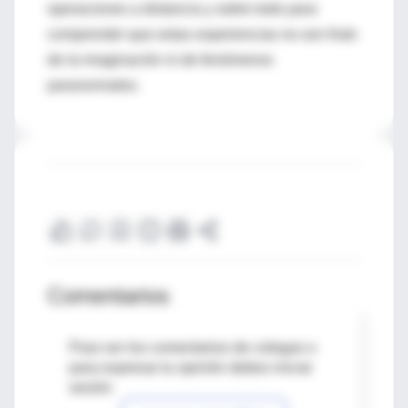
operaciones a distancia y sobre todo para
comprender que estas experiencias no son fruto
de la imaginación ni de fenómenos
paranormales.
Comentarios
Para ver los comentarios de colegas o
para expresar tu opinión debes iniciar
sesión