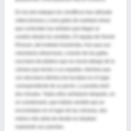
En los dos trabajos los científicos han utilizado
videocámaras y unas gafas de realidad virtual
que confunden las señales que llegan al
cerebro desde los sentidos. El equipo de Henrik
Ehrsson, del Instituto Karolinska, hizo que sus
voluntarios observaran, a través de las gafas,
una barra de plástico que se movía debajo de la
cámara que tenían a su espalda, mientras que
con otra barra idéntica les tocaban en el lugar
correspondiente de su pecho. La prueba duró
dos minutos. Todos ellos señalaron después, en
un cuestionario, que habían sentido que se
encontraban en el lugar de las cámaras, dos
metros más atrás de donde se situaban
realmente sus asientos.