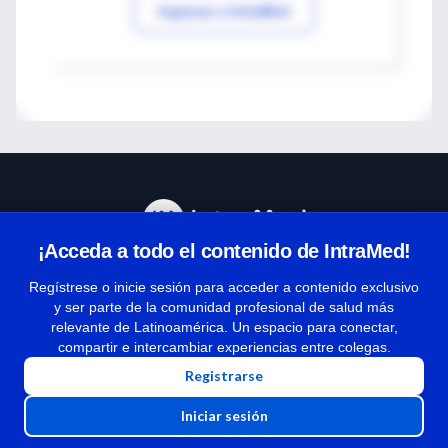
Ingresar a IntraMed
¡Acceda a todo el contenido de IntraMed!
Centro de Ayuda
Regístrese o inicie sesión para acceder a contenido exclusivo
y ser parte de la comunidad profesional de salud más
relevante de Latinoamérica. Un espacio para conectar,
Términos y condiciones
compartir e intercambiar experiencias entre colegas.
| Políticas de privacidad
Registrarse
| Todos los derechos reservados | Copyright 1997-2026
Iniciar sesión