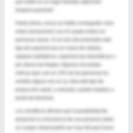
que están en un lugar llamado adjunción
temporo-pariental".
Hasta ahora, nunca se había conseguido crear
estas sensaciones con el cuerpo entero en
personas sanas. Sí se han documentado este
tipo de experiencias en casos de infartos,
ataques epilépticos, experiencias traumáticas o
por abuso de drogas. Algunas encuestas
indican que casi un 10% de las personas ha
sentido alguna vez en su vida este tipo de
proyección astral, a menudo cuando estaban a
punto de dormirse.
Los científicos afirman que la posibilidad de
proyectar la consciencia de una persona sobre
un cuerpo virtual podría ser muy útil para hacer