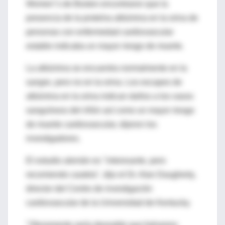
Women''s de Boston encontraron que la
presencia de la proteína albúmina en la orina de
personas con enfermedad cardiovascular
estable indicaba un mayor riesgo de muerte.
La albúmina se encuentra normalmente en la
sangre, pero no en la orina. Los escapes de
albúmina en la orina indican daños a los vasos
sanguíneos del riñón así como un mayor riesgo
de muerte cardiovascular, dijeron los
investigadores.
El estudio alemán es "interesante, pero
recomiendo cautela", dijo el Dr. Alan Daugherty,
director del Centro de investigación
cardiovascular de la Universidad de Kentucky.
"Obviamente sería deseable que fuéramos