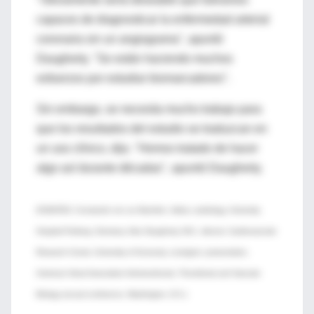
capaces de diagnosticar la enfermedad arterial
coronaria sin un angiograma", apuntó
Daugherty. "Se están haciendo muchos
esfuerzos por estudiar biomarcadores".
Sin embargo, se necesita mucho trabajo para
que los resultados del estudio se traduzcan en
un uso clínico, dijo. "Hemos tratado de hacer
algo así durante décadas", apuntó Daugherty.
(FUENTES: Constantin von zur Muehlen, fellow, cardiology, University
Hospital Freiberg, Germany; Alan Daugherty, M.D., director, Cardiovascular
Research Center, University of Kentucky, Lexington; presentation,
American Heart Association Arteriosclerosis, Thrombosis and Vascular
Biology annual conference, Washington, D.C.)