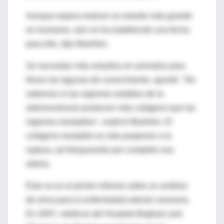
Aunque espera realizar un estudio más grande
en humanos, aún no ha establecido una fecha
para ello, dijo Muehlen.
Se necesitan más estudios en animales para
llenar las lagunas de conocimiento, apuntó. "No
sabemos si las regiones estables de la
arteriosclerosis producen más colágeno que las
regiones inestables", explicó Muehlen. El
colágeno inestable es más propenso a la
ruptura, así bloqueando por completo una
arteria.
Éste no es el primer informe sobre un análisis
de orina para la enfermedad arterial coronaria.
En 2007, médicos del Hospital Brigham and