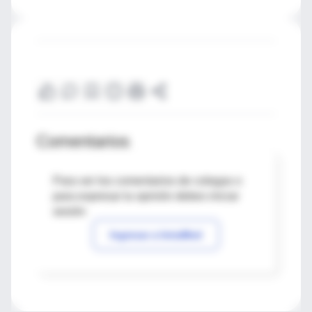
Comentarios
Para ver los comentarios de colegas o
para expresar tu opinión debes iniciar
sesión
Ingresar a IntraMed