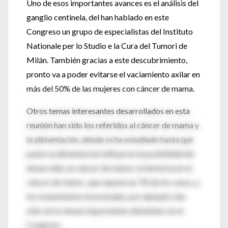
Uno de esos importantes avances es el análisis del
ganglio centinela, del han hablado en este
Congreso un grupo de especialistas del Instituto
Nationale per lo Studio e la Cura del Tumori de
Milán. También gracias a este descubrimiento,
pronto va a poder evitarse el vaciamiento axilar en
más del 50% de las mujeres con cáncer de mama.
Otros temas interesantes desarrollados en esta
reunión han sido los referidos al cáncer de mama y
la alimentación, dónde se ha estudiado hasta qué
punto la alimentación influye en la posibilidad de
desarrollar un cáncer de mama. La herencia en el
cáncer de mama , que supone un 7% de los casos, y
los tratamientos hormonales, por ejemplo, han
sido otros temas importantes debatidos en el
Congreso.