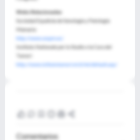
Webs Relacionadas
Sociedad Española de Senología y Patología
Mamaria
http://www.sespm.es/
Instituto Nationale per lo Studio e la Cura del
Tumori
http://www.istitutotumori.mi.it/int/default.asp/
Comentarios