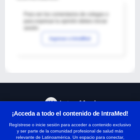
Para ver los comentarios de colegas o
para expresar tu opinión debes iniciar
sesión
Ingresar a IntraMed
¡Acceda a todo el contenido de IntraMed!
Centro de Ayuda
Regístrese o inicie sesión para acceder a contenido exclusivo
y ser parte de la comunidad profesional de salud más
relevante de Latinoamérica. Un espacio para conectar,