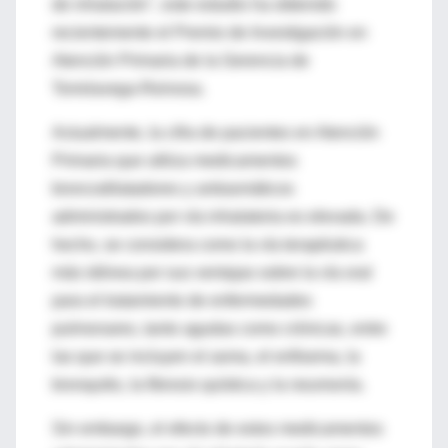
de inhalación", este estudio ha obtenido
recientemente el Premio de Investigación en
Atención Primaria de la Gerencia de
Torrelavega-Reinosa.
Actualmente, la cifra de pacientes en Atención
Primaria que utiliza medicamentos
broncodilatadores y antiasmáticos
administrados por vía inhalatoria es elevada. De
hecho, se considera como la vía terapéutica
más idónea por sus ventajas sobre la vía oral
para el tratamiento de enfermedades
pulmonares, tanto agudas como crónicas, entre
las que se incluyen el asma, el enfisema, la
bronquitis, la fibrosis quística y la neumonía.
Sin embargo, el efecto de estos medicamentos