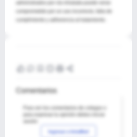
administrados por vía inhalada puede verse
comprometido por un uso incorrecto, falta de
cumplimiento y adherencia al tratamiento.
Comentarios
Para ver los comentarios de colegas o
para expresar tu opinión debes iniciar
sesión
Ingresar a IntraMed